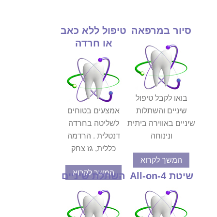
סיור במרפאה
טיפול ללא כאב
או חרדה
בואו לקבל טיפול
שיניים והשתלות
אמצעים בטוחים
שיניים באווירה ביתית
לשליטה בחרדה
ונינוחה
דנטלית . הרדמה
כללית, גז צחק
המשך לקרוא
המשך לקרוא
שיטת All-on-4
השתלת שיניים