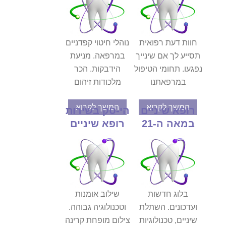
חוות דעת רפואית
נוהלי חיטוי קפדניים
תסייע לך אם שינייך
במרפאה. מניעת
נפגעו. תחומי הטיפול
הידבקות. הכר
במרפאתנו
מלכודות זיהום
המשך לקרוא
המשך לקרוא
רופא שיניים
הי-טק בשירות
במאה ה-21
רופא שיניים
בלוג חדשות
שילוב אומנות
ועדכונים. השתלת
וטכנולוגיה גבוהה.
שיניים, טכנולוגיות
צילום מופחת קרינה