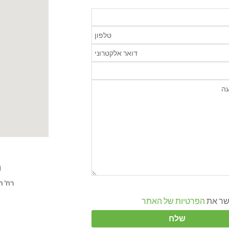
מ
רח' הנרייטה ס
שר את
הפרטיות של האתר