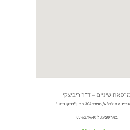
רפאת שיניים – ד"ר ריביצקי
ולד 8א', משרד 304 בניין "רסקו סיטי"
באר שבע
טל: 08-6279640