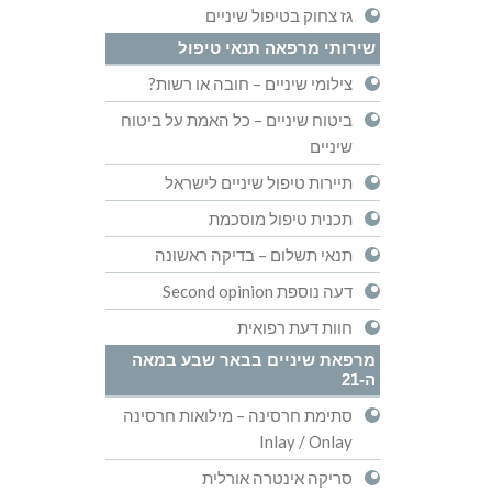
גז צחוק בטיפול שיניים
שירותי מרפאה תנאי טיפול
צילומי שיניים – חובה או רשות?
ביטוח שיניים – כל האמת על ביטוח
שיניים
תיירות טיפול שיניים לישראל
תכנית טיפול מוסכמת
תנאי תשלום – בדיקה ראשונה
דעה נוספת Second opinion
חוות דעת רפואית
מרפאת שיניים בבאר שבע במאה
ה-21
סתימת חרסינה – מילואות חרסינה
Inlay / Onlay
סריקה אינטרה אורלית