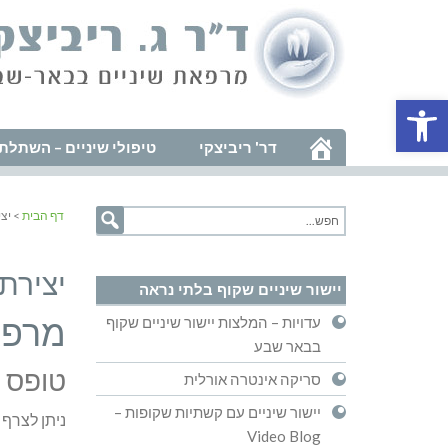
פתח סרגל נגישות
דר' ריביצקי
טיפולי שיניים – השתלת 
דף הבית
> יצ
יצירת
יישור שיניים שקוף בלתי נראה
מרפא
עדויות – המלצות יישור שיניים שקוף
בבאר שבע
טופס י
סריקה אינטרה אורלית
יישור שיניים עם קשתיות שקופות –
ניתן לצרף
Video Blog