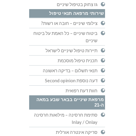
גז צחוק בטיפול שיניים
שירותי מרפאה תנאי טיפול
צילומי שיניים – חובה או רשות?
ביטוח שיניים – כל האמת על ביטוח
שיניים
תיירות טיפול שיניים לישראל
תכנית טיפול מוסכמת
תנאי תשלום – בדיקה ראשונה
דעה נוספת Second opinion
חוות דעת רפואית
מרפאת שיניים בבאר שבע במאה
ה-21
סתימת חרסינה – מילואות חרסינה
Inlay / Onlay
סריקה אינטרה אורלית