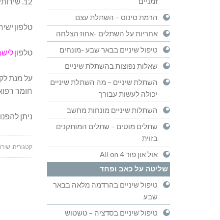
זמניים
12. שירותי אח"מ-(לא כלול במחיר הטיפול) : פגישה ליד המטוס, סיוע במעבר ביקורת גבולות, ארגון הסעה, ליווי דוברי רוסית
הרמת סינוס – השתלת עצם
טלפון ישיר
אחריות על השתלים -אחוז הצלחה
טיפול שיניים בבאר שבע -מונחים
טלפון
לישר
שאלות נפוצות בהשתלת שיניים
על מנת לקב
השתלת שיניים – מה השתלת שיניים
חומר רפואי
יכולה לעשות עבורך
השתלות שיניים מונחות מחשב
ניתן להפנו
שתלים מוטים – שתלים המותקנים
בזוית
קטגוריה:
שירו
אול און פור All on 4
שליטה על כאב ופחד
טיפול שיניים בהרדמה מלאה בבאר
שבע
טיפול שיניים בסדציה – טשטוש