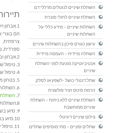
השתלת שיניים לנוטלים מדללי דם
תיירות
השתלת שיניים לחולי סוכרת
1.אבחון ויעוץ על ידי
השתלות שיניים – מידע כללי על
הם בוגרי א
השתלות שיניים
צרפתית,
עישון כגורם סיכון בהשתלות שיניים
ספרדית, מ
השתלה מיידית – העמסה מיידית
2.אבחון וביצוע הבדיקות ביום ההגעה- יעוץ, צילומים, סי טי
אנטיביוטיקה מונעת לפני השתלת
3. טיפול שיניים מלא, שיקום הפה על גבי השתלות שיניים – בפגישה אחת
שיניים
4. טיפול שיניים לילדים – כל הפה ביום אחד
5. בטחון מלא בסטריליות ובקרת זיהומים
שתל דנטלי כושל -לשפץ או לסלק
6. השתלות שיניים בשיטות המתקדמות, המקצרות זמן טיפול והחלמה
הרמת סינוס זעיר פולשנית
7.
השתלת ש
השתלת שיניים ללא ניתוח – השתלת
8.השתלות ממוחשבות, ללא הרמת סינוס או בניית עצם
שיניים ממוחשבת
9. סיוע בשאלות תיירות
צילום שיניים דיגיטלי
10.סיוע בתיירות רפואית כללית
11. טיפול יכול להתבצע בבאר שבע או בתל אביב, לפי הצורך
שתלים זמניים – מתי מוסיפים שתלים