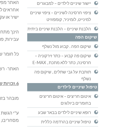
האתר מפעיל
יישור שיניים לילדים – למבוגרים
אחראים לכל
ציפוי חרסינה לשיניים – ציפוי שיניים
ישיר או עק
למינייט, לומיניר, קומפוזיט
הלבנת שיניים – הלבנת שיניים ביתית
הינך מתחיי
שיקום הפה
עבירות, פו
שיקום הפה . קבוע מול נשלף
כל חומר שי
שיקום פה קבוע – כתר זירקוניה –
חרסינה, כתר ללא מתכת , E-MAX
האתר- רשאי
תותבת על גבי שתלים , שיקום פה
נשלף
6.זכויות שימוש בתכנים.
טיפול שיניים לילדים
איטום חריצים – איטום חריצים
מובהר בזא
בחומרים ביולוגים
רופא שיניים לילדים בבאר שבע
ע"י הגשת ח
מסחריבו, ש
טיפול שיניים בהרדמה כללית