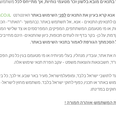
בתנאים מובא בלשון זכר מטעמי נוחיות, אך מתייחס לכל
משתמש/תב
אנא קרא בעיון את התנאים
לפני
השימוש באתר
האינטרנט
CO.IL
 לתנאימן התנאים – אנא , אל תשתמש באתר. (בהמשך -"האתר"- הכוונה ל
ות, או מי מטעמם, המשתתפים, המפיקים, המפרסמים או צד שלישי המו
מת, על כן- בקר בדף זה לעתים תכופות, כיוון שהתנאים- הינם מחייבים.
 הסכמתך הגורפת לאמור בתנאי השימוש באתר.
ת אתר, עובדיו, מנהליו, בעלי מניותיה או מי מטעמם בגין כל נזק, הפס
ו"ד, חשבונאות והוצאות משפט – עקב הפרת תנאי שימוש אלה.
 לתושבי ישראל בלבד, ומופעלמישראל, מעיר באר שבע. אי לכך, כל ביר
ש באתר או תכניו, כפוף לחוקי ישראל בלבד. משתמש מחוץ לישראל- עוש
חוקים במדינתו.