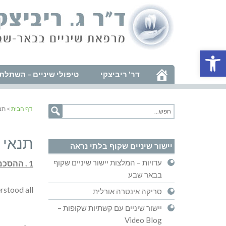
פתח סרגל נגישות
דר' ריביצקי
טיפולי שיניים – השתלת 
דף הבית
> תנ
תנאי 
יישור שיניים שקוף בלתי נראה
עדויות – המלצות יישור שיניים שקוף
1 . ההסכמה לתנאים .
בבאר שבע
erstood all
סריקה אינטרה אורלית
יישור שיניים עם קשתיות שקופות –
Video Blog