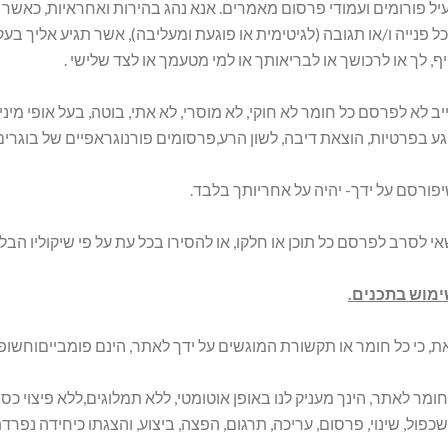
 פורומים ועמודי פרסום מאמרים. אנא נהג בהירות ואחראיות, כאשר א
 פנייה ו/או תגובה (לגיטימית או פוגעת ומעליבה), אשר תגיע אליך בע
יף, לך או לרכושך או לבריאותך או למי מטעמך או לצד שלישי .
ב לא לפרסם כל חומר לא חוקי, לא מוסרי, לא אתי, בוטה, בעל אופי מיני,
גע בפרטיות, הוצאת דיבה, לשון הרע,פרסומים פורנוגראפיים של בוגרים 
פורסם על ידך- יהיה על אחריותך בלבד.
 לסרב לפרסם כל תוכן או חלקו, או להסירו בכל עת על פי שיקוליו הבל
ת, כי כל חומר או תקשורת המוגשים על ידך לאתר, הינם פומבייםוחשופ
ומר לאתר, הינך מעניק לנו באופן אוטומטי, ללא תמלוגים,ללא פיצוי כ
כפול, שינוי, פרסום, עריכה, תרגום, הפצה, ביצוע, והצגתו כיחידה נפרד