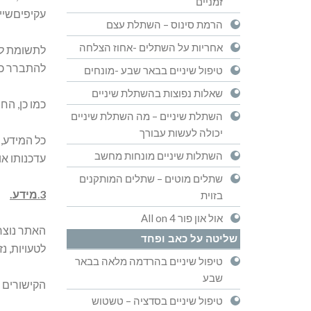
זמניים
עקיפיםשייג
הרמת סינוס – השתלת עצם
אחריות על השתלים -אחוז הצלחה
לתשומת לב
להתברר כל
טיפול שיניים בבאר שבע -מונחים
שאלות נפוצות בהשתלת שיניים
כמו כן, הח
השתלת שיניים – מה השתלת שיניים
יכולה לעשות עבורך
כל המידע,
השתלות שיניים מונחות מחשב
עדכנותו או
שתלים מוטים – שתלים המותקנים
3
.
מידע.
בזוית
אול און פור All on 4
האתר נוצר 
שליטה על כאב ופחד
לטעויות, נ
טיפול שיניים בהרדמה מלאה בבאר
שבע
הקישורים 
טיפול שיניים בסדציה – טשטוש