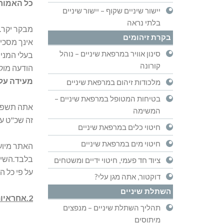
כל האמור 
יישור שיניים שקוף – יישור שיניים
בלתי נראה
מבקר יקר.
בקרת זיהומים
אינך מסכים
סינון אוויר במרפאת שיניים – נוהל
בעלי המני
קורונה
הודעה מוקד
מעידה על
מלכודות זיהום במרפאת שיניים
בטיחות המטופל במרפאת שיניים –
אתה תשפה א
המשימה
זה שכ"ט ע
חיטוי כלים במרפאת שיניים
חיטוי מים במרפאת שיניים
האתר מיועד
בלבד.השימו
ציוד חד פעמי, חיטוי ידיים ומשטחים
על פי כל ה
דוקטור, אתה מגן עלי?
השתלת שיניים
2.אחראיות המשתמש-אזהרה חמורה !
תהליך השתלת שיניים – מנפצים
מיתוסים