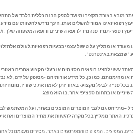
ר מובא בצורת תקציר ומיועד לספק הבנה כללית בלבד של התהליכ
עוץ רפואיואינו אמור להשלים אותו. הינך נדרש להשוותו עם מיד
ייעוץ רפואי-תמיד פנהמיד לרופא השיניים ורופא המשפחה שלך, ו/
 מעודד או ממליץ על טיפול עצמי בבעיות רפואיות.לעולם אלתזלזל
ע "שמצאת באינטרנט".
תר עשוי להציג רופאים מסוימים או בעלי מקצוע אחרים באזורים 
או מהימנותם. כמו כן, כל מידע אודותיהם -מסופק על ידם, לא נבדק
. בכל פנייה לבעל מקצוע- באחריותךלאמת את כישוריו, מומחיותו ו
שיניים או בתחום ספציפי אחר, בו הוא מוצג.
יל –מתייחס גם לגבי המוצרים המוצגים באתר, ועל המשתמש לבד
כיו. האתר ממליץ בכל מקרה להשוות את מחיר המוצרים ואת איכ
ים, המפיצים , המפיקים והמפרסמים באתר , מסירים מעצמם כל אחראיו