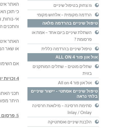
האתר אינו 
גז צחוק בטיפול שיניים
כי תוכן הא
הרדמה מקומית – אלחוש מקומי
אי-נוחות, 
טיפול שיניים בהרדמה מלאה
והתכנים ה
השתלת שיניים ביום אחד – אמת או
פרסומת ?
האתר אינו 
או שאר המז
טיפול שיניים בהרדמה כללית
אול און פור ALL ON 4
אם השימוש 
שתלים מוטים – שתלים המותקנים
בזוית
4
.
זכויות י
אול און פור All on 4
טיפול שיניים אסתטי - יישור שיניים
תכני האתר 
בלתי נראה
היתר מפור
סתימת חרסינה – מילואות חרסינה
Inlay / Onlay
5
.
פרסום 
הלבנת שיניים ואסתטיקה