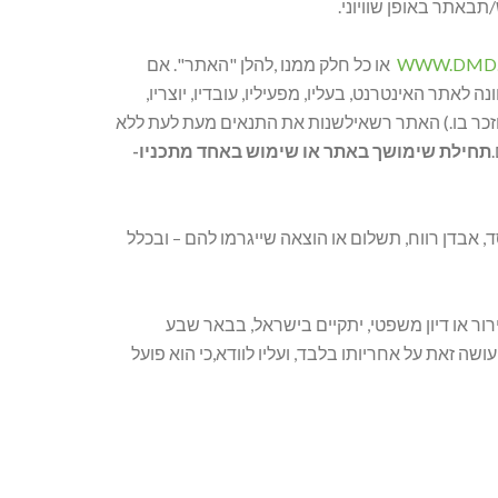
אתר באופן שוויוני.
WWW.DMD.
או כל חלק ממנו ,להלן "האתר". אם
אתר האינטרנט, בעליו, מפעיליו, עובדיו, יוצריו,
זכר בו.) האתר רשאילשנות את התנאים מעת לעת ללא
תחילת שימושך באתר או שימוש באחד מתכניו-
ד, אבדן רווח, תשלום או הוצאה שייגרמו להם – ובכלל
ור או דיון משפטי, יתקיים בישראל, בבאר שבע
ה זאת על אחריותו בלבד, ועליו לוודא,כי הוא פועל