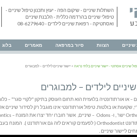
השתלות שיניים - שיקום הפה - יעוץ ותכנון טיפול שיניים -
טיפולי שיניים בהרדמה כללית - הלבנת שיניים
ואסתטיקה - רפואת שיניים לילדים - 08-6279640
שיניים
הצוות
סיור במרפאה
מאמרים
בלוג
ול שיניים אסתטי - יישור שיניים בלתי נראה
> יישור שיניים לילדים – למבוגרים
שיניים לילדים – למבוגרים
ים – או אורתודונטיה בלועזית הוא תחום העוסק בתיקון "לקויי סגר" – כ
, שקועות או בולטות. טיפול אורתודונטי אינו מוגבל רק לסידור שיניים א
נקרא אורתודונט Orthodontist ( לפעמים קוראים לזה גם אורתודנ
ם ליישור שיניים .