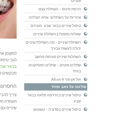
זמניים
הרמת סינוס – השתלת עצם
אחריות על השתלים -אחוז הצלחה
טיפול שיניים בבאר שבע -מונחים
שאלות נפוצות בהשתלת שיניים
השתלת שיניים – מה השתלת שיניים
יכולה לעשות עבורך
למקומן את
השתלות שיניים מונחות מחשב
לגבי טיפול
שתלים מוטים – שתלים המותקנים
בבאר שבע
בזוית
מבקשים פתר
אול און פור All on 4
החסרונו
שליטה על כאב ופחד
צריך להבי
טיפול שיניים בהרדמה מלאה בבאר
שבע
העמדה הלק
שיניים עם 
טיפול שיניים בסדציה – טשטוש