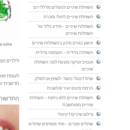
השתלת שיניים לנוטלים מדללי דם
השתלת שיניים לחולי סוכרת
השתלות שיניים – מידע כללי על
השתלות שיניים
עישון כגורם סיכון בהשתלות שיניים
פלטה מי
השתלה מיידית – העמסה מיידית
לילדים הצע
אנטיביוטיקה מונעת לפני השתלת
שיניים
לעומת זאת 
שתל דנטלי כושל -לשפץ או לסלק
חדשנית יות
הרמת סינוס זעיר פולשנית
החדשות 
השתלת שיניים ללא ניתוח – השתלת
שיניים ממוחשבת
צילום שיניים דיגיטלי
שתלים זמניים – מתי מוסיפים שתלים