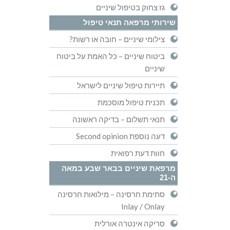
גז צחוק בטיפול שיניים
שירותי מרפאה תנאי טיפול
צילומי שיניים – חובה או רשות?
ביטוח שיניים – כל האמת על ביטוח
שיניים
תיירות טיפול שיניים לישראל
תכנית טיפול מוסכמת
תנאי תשלום – בדיקה ראשונה
דעה נוספת Second opinion
חוות דעת רפואית
מרפאת שיניים בבאר שבע במאה
ה-21
סתימת חרסינה – מילואות חרסינה
Inlay / Onlay
סריקה אינטרה אורלית