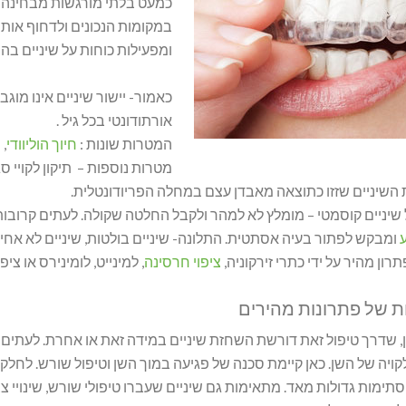
כמעט בלתי מורגשות מבחינה א
במקומות הנכונים ולדחוף אות
ומפעילות כוחות על שיניים בה
כאמור- יישור שיניים אינו מוגב
אורתודונטי בכל גיל .
המטרות שונות :
חיוך הוליוודי
, 
מטרות נוספות – תיקון לקויי סג
 השיניים שזזו כתוצאה מאבדן עצם במחלה הפריודונטלית.
 שיניים קוסמטי – מומלץ לא למהר ולקבל החלטה שקולה. לעתים קרובו
ומבקש לפתור בעיה אסתטית. התלונה- שיניים בולטות, שיניים לא אחיד
ון מהיר על ידי כתרי זירקוניה,
ציפוי חרסינה
, למינייט, לומינירס או ציפו
ת של פתרונות מהירים
ן, שדרך טיפול זאת דורשת השחזת שיניים במידה זאת או אחרת. לעתי
ויה של השן. כאן קיימת סכנה של פגיעה במוך השן וטיפול שורש. לחל
סתימות גדולות מאד. מתאימות גם שיניים שעברו טיפולי שורש, שינויי 