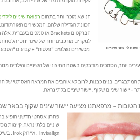
עקירות מוקדמות מדי של שיניי חלב, או חבלה.
הנושא מוכר יותר בתחום
רפואת שיניים לילדים
הכוונת הגדילה שלהם. המכשירים האורתודונטים
הברקטים Brackets או סמכים בע
למקרים מורכבים יותר של שינוי יחסי הלסתות
ושנת ליישור שיניים
מכשירים נשלפים "פלטות" + קבועים "הטבעו
ירים יותר, הסמכים מודבקים בשטח החיצוני של השיניים והילדים מסת
המתבגרים, בנים כבנות, לרוב לא אוהבים את המראה האסתטי של הריבוע
ר – יישור שיניים שקוף , יישור שיניים בלתי נראה.
הטובות – מרפאתנו מציעה יישור שינים שקוף בבאר ש
פתרון אסתטי חדשני הופיע בתחילת
שיניים בלתי נראה. קיימות מספ
nvisalign