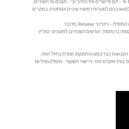
 – הם מיישרים את החיוך וב' – מגנים על השיניים.
ולפגוע בהם למטרות רפואת שיניים אסתטית. במקרים
נר Retainer. מדובר
ה בין מספר חודשים לשנתיים, לפעמים- נמליץ
דים הוא סביב 12- 13 , לאחר שכל השיניים הקבועות כבר בקעו והתמקמו סופית בחלל הפה.
זאת פרט למקרים מיוחדים, בהם מומחה ליישור שיניים מתרשם שקיים צורך לטיפול בגיל מוקדם יותר. היישור השקוף – מומלץ מגיל 18