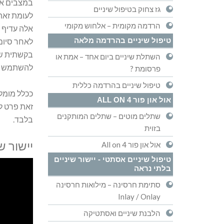
במצבים אלה
גז צחוק בטיפול שיניים
לעומת זאת
הרדמה מקומית – אלחוש מקומי
אלה עדיף ל
טיפול שיניים בהרדמה מלאה
לאחר סיום ה
בקשתית שק
השתלת שיניים ביום אחד – אמת או
להשתמש בה
פרסומת ?
טיפול שיניים בהרדמה כללית
אול און פור ALL ON 4
שתלים מוטים – שתלים המותקנים
בלבד.
בזוית
יישור שינ
אול און פור All on 4
טיפול שיניים אסתטי - יישור שיניים
בלתי נראה
סתימת חרסינה – מילואות חרסינה
Inlay / Onlay
הלבנת שיניים ואסתטיקה