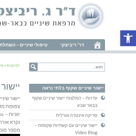
פתח סרגל נגישות
דר' ריביצקי
טיפולי שיניים – השתלת 
דף הבית
>
טיפ
יישור 
יישור שיניים שקוף בלתי נראה
עדויות – המלצות יישור שיניים שקוף
יישור שיני
בבאר שבע
צפופות מדי
יווניות – Orthos ישר , ו- Odons – שיניים, אשר חוברו יחד יצרו את המונח – Orthodontics – יישור שיניים.
סריקה אינטרה אורלית
יישור שיניים עם קשתיות שקופות –
מספר מומחי
Video Blog