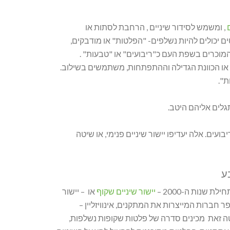
, ומשמש לסידור שיניים , הרחבת לסתות או
 יכולים להיות נשלפים- "הפלטות" או מודבקים,
ברית. אלה המוכרים בשפת העם כ"ריבועים" או "טבעות" .
 או הכוונת הגדילה וההתפתחות, משתמשים בשילוב.
ת".
גלים אליהם היטב.
ים. אלה יעדיפו יישור שיניים פנימי, או שיטה
בע
 שנות ה-2000 –
יישור שיניים שקוף
או – יישור
ר חברות המייצרות את המתקנים, אינוויזליין –
I , איירוק Irok . בשיטה זאת מכינים סדרה של פלטות שקופות נשלפות,