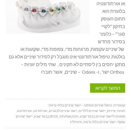
או אורתודונטיה
בלועזית הוא
תחום העוסק
בתיקון "לקויי
סגר" – כלומר
בסידור מחדש
של שיניים עקומות, מרווחות מדי, צפופות מדי, שקועות או
בולטות. טיפול אורתודונטי אינו מוגבל רק לסידור שיניים אלא גם
מתקן יחסים בין ליסתיים לא תקינים . שתי מילים יווניות –
Orthos ישר , ו- Odons – שיניים, אשר חוברו
המשך לקרוא
קטגוריה:
טיפול שיניים אסתטי - יישור שיניים בלתי נראה
תגיות:
איירוק
,
יישור שיניים לילדים
,
יישור שיניים לבוגרים
,
אורתודנט
,
אורתודונט
,
מומחה ליישור שיניים בבאר שבע
,
INVISALIGN בבאר שבע
,
IROK
,
יישור שיניים
שקוף
,
יישור שיניים בלתי נראה
,
אינויזליין