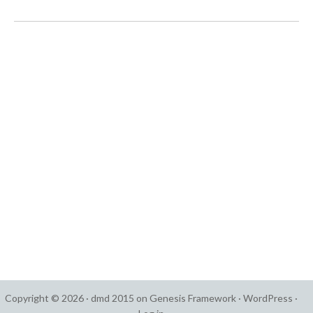
Copyright © 2026 ·
dmd 2015
on
Genesis Framework
·
WordPress
·