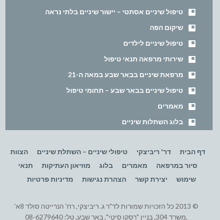
טיפול שיניים אסתטי – יישור שיניים בלתי נראה
שיקום הפה
טיפול שיניים לילדים
שירותי מרפאה תנאי טיפול
מרפאת שיניים בבאר שבע במאה ה-21
טיפול שיניים בבאר שבע – תחומי טיפול
מאמרים
בלוג השתלות שיניים
דף הבית
דר' ריביצקי
טיפולי שיניים – השתלת שיניים
הצוות
סיור במרפאה
מאמרים
בלוג
מוזיאון העתיקות
תנאי
שימוש
יצירת קשר
הצהרת נגישות
מדיניות פרטיות
© 2013 כל הזכויות שמורות לד"ר ג. ריביצקי, רח' הנרייטה סולד 8א'
,משרד 304, בניין "רסקו סיטי", באר שבע, טל: 08-6279640