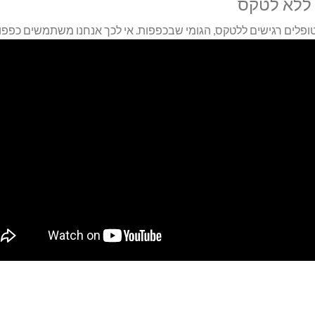
ללא לטקס
פלים רגישים ללטקס, הגומי שבכפפות. אי לכך אנחנו משתמשים כפפות 