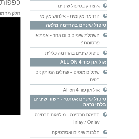
כפפות 
גז צחוק בטיפול שיניים
חלק מהמטו
הרדמה מקומית – אלחוש מקומי
טיפול שיניים בהרדמה מלאה
השתלת שיניים ביום אחד – אמת או
פרסומת ?
טיפול שיניים בהרדמה כללית
אול און פור ALL ON 4
שתלים מוטים – שתלים המותקנים
בזוית
אול און פור All on 4
טיפול שיניים אסתטי - יישור שיניים
בלתי נראה
סתימת חרסינה – מילואות חרסינה
Inlay / Onlay
הלבנת שיניים ואסתטיקה