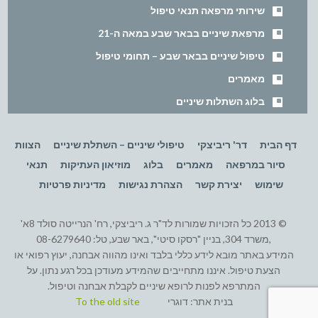
שירותי מרפאה תנאי טיפול
מרפאת שיניים בבאר שבע במאה ה-21
טיפול שיניים בבאר שבע – תחומי טיפול
מאמרים
בלוג השתלות שיניים
דף הבית
דר' ריביצקי
טיפולי שיניים – השתלת שיניים
הצוות
סיור במרפאה
מאמרים
בלוג
מוזיאון העתיקות
תנאי
שימוש
יצירת קשר
הצהרת נגישות
מדיניות פרטיות
© 2013 כל הזכויות שמורות לד"ר ג. ריביצקי, רח' הנרייטה סולד 8א'
,משרד 304, בניין "רסקו סיטי", באר שבע, טל: 08-6279640
המידע באתר מובא לידע כללי בלבד ואינו מהווה אבחנה, יעוץ רפואי או
הצעת טיפול. איננו מתחייבים שהמידע מעודכן בכל רגע נתון. על
המתרפא לפנות לרופא שיניים לקבלת אבחנה וטיפול.
בנית אתר:
דוגרי
To the old site