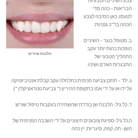
צבע השיניים הטבעיות
הבריאות – כהה מדי
לטעמו. כאן הסיבה לצבע
הכהה בד"כ גנטיות.
ב. מטופל בוגר – השיניים
הופכות כהות יותר עקב
הלבנת שיניים
התהליך הטבעי של
התבגרות האדם ושיניו.
ג. ילד – תתכן צביעה פנימית כחלחלה עקב קבלת אנטיביוטיקה
על ידו או על ידי אמו בתקופת ההיריון (" צביעת טטראציקלין ")
ד. כל גיל- הלבנת שן בודדת שהשחירה בעקבות טיפול שורש
ה.כל גיל-ספיגת צובענים חיצוניים על ידי השכבה הפנימית של
השן- תה, קפה, סיגריות, יין כהה