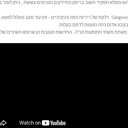
וא ממלא תפקיד חשוב בריסון החיידקים הגורמים עששת . ניתן לומר בוו
Gingivostomatitis דלקת של ריריות הפה והחניכיים – זהו עוד מצב העל
בצבע אדום כהה הנוטות לדמם בקלות.
מאחת משתי התופעות הנ"ל- החדשות הטובות הן שרופא השיניים שלך י