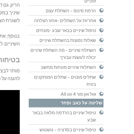
זמניים
הריון, גם 
הרמת סינוס – השתלת עצם
שיניך במקו
לשגרת הצחצ
אחריות על השתלים -אחוז הצלחה
טיפול שיניים בבאר שבע -מונחים
בנוסף, את 
שאלות נפוצות בהשתלת שיניים
השיניים. ל
השתלת שיניים – מה השתלת שיניים
יכולה לעשות עבורך
בטיחות 
השתלות שיניים מונחות מחשב
מותר לבצע 
שתלים מוטים – שתלים המותקנים
להגנה על ה
בזוית
אול און פור All on 4
שליטה על כאב ופחד
טיפול שיניים בהרדמה מלאה בבאר
שבע
טיפול שיניים בסדציה – טשטוש