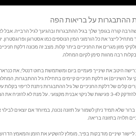
ההתבגרות על בריאות הפה
שהרבה קורה בגופך שלך בגיל ההתבגרות ובהגיעך לגיל הרבייה. אבל
מתחיל לייצר את כל הורמוני המין הנוספים כמו אסטרוגן ופרוגסטרון. י
קיקי מזון מגרים את החניכיים ביתר קלות. מצב זה מכונה דלקת חניכיים
קלות רבה מהוות סימן לקיום המחלה.
ישה היטב את שינייך פעמיים ביום ומשתמשת בחוט דנטלי, את כנראה ל
י על השיניים) או דלקת חניכיים קיימים בתחילת גיל ההתבגרות, המחל
רים קלים של דלקת החניכיים של גיל ההתבגרות ניתנת לריפוי בקלות על 
הזניח את המצב, חשוב לראות רופא שיניים ושיננית פעמיים בשנה.
 ברור שלא תמיד ניתן לשמור על תזונה נכונה, במיוחד אם יוצאים לבילוי 
ים תלויה בתזונה בריאה.
יישור שיניים מודבקות בפיך, מומלץ להשקיע את הזמן והמאמץ הדרוש 