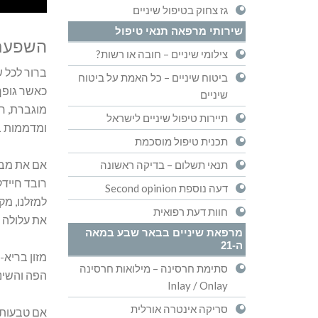
גז צחוק בטיפול שיניים
שירותי מרפאה תנאי טיפול
השפעת 
צילומי שיניים – חובה או רשות?
ברור לכל 
ביטוח שיניים – כל האמת על ביטוח
כאשר גופך 
שיניים
מוגברת, חל
תיירות טיפול שיניים לישראל
ומדממות ב
תכנית טיפול מוסכמת
אם את מבר
תנאי תשלום – בדיקה ראשונה
רובד חיידק
דעה נוספת Second opinion
למזלנו, מק
חוות דעת רפואית
את עלולה להזדקק ל3-4 פגישות של ניקוי אבנית מקצועי . על מנת לא ל
מרפאת שיניים בבאר שבע במאה
ה-21
מזון בריא-
סתימת חרסינה – מילואות חרסינה
הפה והשיני
Inlay / Onlay
סריקה אינטרה אורלית
אם טבעות ל