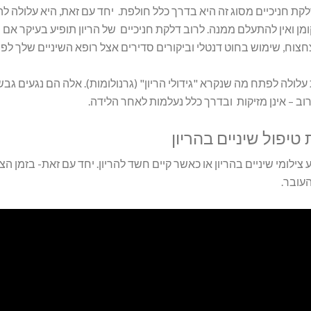
דלקת חניכיים מסוג זה היא בדרך כלל חולפת. יחד עם זאת, היא עלול
מן ואין להתעלם ממנה. לרוב דלקת חניכיים של הריון תופיע בעיקר אם 
וח, שימוש בחוט דנטלי וביקורים סדירים אצל רופא השיניים שלך לפני 
עלולה לפתח מה שנקרא "גידולי הריון" (גרנולומות). אלה הם נגעים גבשו
רוב – אינן מזיקות ובדרך כלל נעלמות לאחר הלידה.
טיפול שיניים בהריון
צילומי שיניים בהריון או כאשר קיים חשד להריון. יחד עם זאת- בזמן 
עובר.