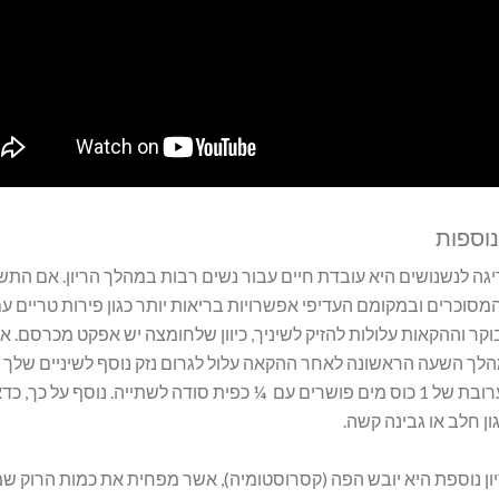
נוספות
ה לנשנושים היא עובדת חיים עבור נשים רבות במהלך הריון. אם התשו
סוכרים ובמקומם העדיפי אפשרויות בריאות יותר כגון פירות טריים עם 
קר וההקאות עלולות להזיק לשיניך, כיוון שלחומצה יש אפקט מכרסם. 
לך השעה הראשונה לאחר ההקאה עלול לגרום נזק נוסף לשיניים שלך על
הפה בתערובת של 1 כוס מים פושרים עם ¼ כפית סודה לשתייה. נוסף על
ון חלב או גבינה קשה.
ון נוספת היא יובש הפה (קסרוסטומיה), אשר מפחית את כמות הרוק שמ