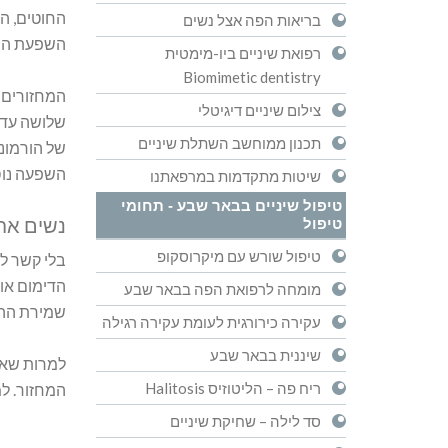
החוטים, הג
בריאות הפה אצל נשים
השפעת המח
רפואת שיניים ביו-מימטית
Biomimetic dentistry
המחזורים ה
צילום שיניים דיגיטלי
שלושה עד 
תכנון ממוחשב השתלת שיניים
של הורמוני
השפעה נוספ
שיטות מתקדמות במרפאתנו
טיפול שיניים בבאר שבע - תחומי
נשים אחר
טיפול
טיפול שורש עם מיקרוסקופ
בלי קשר ל
הדימום או 
מומחה לרפואת הפה בבאר שבע
שמירת ההג
עקירה כירורגית לעומת עקירה רגילה
שיננית בבאר שבע
למרות שאפש
ריח פה – הליטוזיס Halitosis
המחזור. למ
סד לילה – שחיקת שיניים