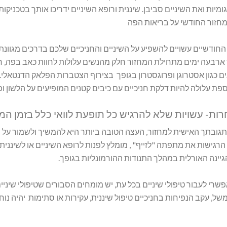
ומיות ואת השיניים סביבן. שיננית ורופא השיניים ידריכו אותך בטכניקות 
זור החודשי על בריאות הפה
חודשיים עשויים להשפיע על השיניים והחניכיים שלכם בדרכים מגוונת 
ארבעה ימים מתחילת המחזור חלק מהנשים עלולות לחוות כאב בפה, חני
ם כגון אסטרוגן ופרוגסטרון בגופך בצירוף הצטברות הפלאק הדנטאלי.
ת עלולה להיות דלקת חניכיים עם כיבים קטנים המופיעים על הלשון ו
ות- עשויות שלא להרגיש כל תופעת לוואי כלל בזמן המח
תגובתך האישית למחזור, העצה הטובה ביותר היא להמשיך ולשמור על 
הרגישות את מתפתה "לזייף" , מומלץ לפנות לרופא השיניים או לשיננ
יינה האורלית במהלך התנודות ההורמונליות בגופך.
רי לעבור טיפולי שיניים בכל עת, יש מומחים הסבורים שטיפולי שיני
של, עקב הנפיחות בחניכיים טיפול שיננית, עקירות או סתימות יהיה נו