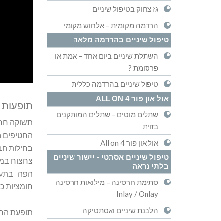
גז צחוק בטיפול שיניים
הרדמה מקומית – אלחוש מקומי
טיפול שיניים בהרדמה מלאה
השתלת שיניים ביום אחד – אמת או
פרסומת ?
טיפול שיניים בהרדמה כללית
אול און פור ALL ON 4
תופעות 
שתלים מוטים – שתלים המותקנים
תשוקה חריג
בזוית
החטיפים המ
אול און פור All on 4
בחילות הבו
טיפול שיניים אסתטי - יישור שיניים
צחצוח במה
בלתי נראה
סתימת חרסינה – מילואות חרסינה
חומציות כג
Inlay / Onlay
הלבנת שיניים ואסתטיקה
תופעת הרי