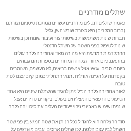
שתלים מודרניים
כאמור שתלים דנטלים מודרניים עשויים ממתכת טיטניום וצורתם
(ברוב המקרים) היא כצורת שורש השן, גליל.
חברות שונות משתמשות בשיטות יצור ועיבוד שונות וכן בשיטות
שונות לטיפול בפני השטח של השתל הדנטלי.
ההתקדמות המדעית היא מהירה מאד ואחוזי ההצלחה עולים
בהתאם. כיום אחוזי הצלחה המדווחים בספרות הם גבוהים
ביותר: סביב -96% אצל אנשים בריאים, לא מעשנים, השומרים
בקפדנות על הגיינה אורלית . תנאי התחלתי כמובן קיום עצם לסת
טובה .
לאור אחוזי ההצלחה הנ"ל ניתן להגיד שהשתלת שיניים היא אחד
הטיפולים הרפואיים המצליחים בעולם. ביקורים סדירים אצל
שיננית ושימוש באביזרי ניקוי ייעודיים מעלים את סיכויי ההצלחה.
סוד ההצלחה הוא להגדיל ככל הניתן את שטח המגע בין פני שטח
השתל לבין עצם הלסת. לכן שתלים ארוכים ועבים מועדפים על