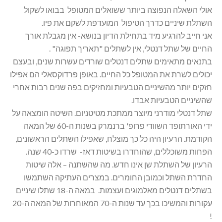
אולי השאלה הנפוצה ביותר ששואלים המטופל בבואו לשקול
השתלת שיניים כדרך הטיפול המועדפת לשקם את פיו.
אני חייב להרגיע מיד בתחילת הדיון בנושא- אין מגבלת אורך
החיים של שתל דנטלי, אין לשתלים "תאריך תפוגה" .
בתנאים מתאימים שתלים דנטלים שורדים עשרות שנים, ובעצם
יכולים לשרת את המטופל כל החיים. באופן פרדוקסאלי הם אפילו
חזקים יותר מהשיניים הטבעיות ומחזיקים בפה שנים רבות אחרי
שהשיניים הטבעיות אבדו.
שתל דנטלי מודרני מיוצר ממתכת מטיטניום. השיטה הומצאה על
ידי האורתופד השוודי פרופ' ברנמרק בשנות ה-60 של המאה
הקודמת. הרעיון היה כל כך מוצלח, שאפילו השתלים הראשונים,
הפחות משוכללים, שהוחדרו בשיטות דאז- שרדו כ-40 שנה.
הרעיון של השתלת שן אינו חדש. מה שהשתנה – אלה שיטות
החדרת השתל וכמובן החומרים. במצרים העתיקה השתמשו
בשתלים דנטלים מאלמוגים ועצמות. במאה ה-18 שתלו שיניים
עקורות והמשיכו בכך עד שנות ה-70 המאוחרות של המאה ה-20
!