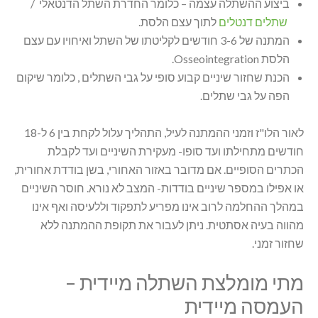
ביצוע ההשתלה עצמה – כלומר החדרת השתל הדנטאלי /
שתלים דנטלים
לתוך עצם הלסת.
המתנה של 3-6 חודשים לקליטתו של השתל ואיחויו עם עצם
הלסת Osseointegration.
הכנת שחזור שיניים קבוע סופי על גבי השתלים , כלומר שיקום
הפה על גבי שתלים.
לאור הלו"ז וזמני ההמתנה לעיל, התהליך עלול לקחת בין 6 ל-18
חודשים מתחילתו ועד סופו- מעקירת השיניים ועד לקבלת
הכתרים הסופיים. אם מדובר באזור האחורי, בשן בודדת אחורית,
או אפילו במספר שיניים בודדות- המצב לא נורא. חוסר השיניים
במהלך ההחלמה לרוב אינו מפריע לתפקוד וללעיסה ואף אינו
מהווה בעיה אסתטית. ניתן לעבור את תקופת ההמתנה ללא
שחזור זמני.
מתי מומלצת השתלה מיידית –
העמסה מיידית