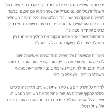
ידי רופאי השיניים המשתילים. עיבוד חדשני והכנת פני השטח של
השתל הדנטלי הוא גם מגדיל את שטח המגע עם העצם . בניגוד
לשתלים המוקדמים שהיו בד"כ מלוטשים וחלקים יותר, השתלים
הדנטלים העכשוויים הם מחוספסים בשיטות שונות- התזת חול,
כרסום על ידי חומצה וכד'.
החספוס משפר את האחיזה ומקצר את תהליך ההמתנה בין
השתלת שיניים לבין שקום הפה על גבי שתלים.
האחיזה המשופרת של השתלים הדנטלים מאפשרת היום
להוציא את המטופל עם שיניים מודבקות או מוברגות כבר ביום
הניתוח, בניגוד לתותבות נשלפות בעבר. שיטה זאת נקראת
השתלה מיידית – העמסה מיידית.
למרות כל השיפורים בשיטת השתלת שיניים, מחלת החניכיים
עלולה לתקוף שתלים כפי שהיא תוקפת את השיניים הטבעיות.
שמירה על הגיינה אורלית קפדנית מבטיחה הארכת אורך החיים
של שתל דנטלי .