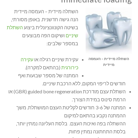
השתלה מיידית – העמסה מיידית
הנה גישה חדשנית. באופן מסורתי,
בשיטה הקונוונציונלית ביצוע
השתלת
שיניים
ושיקום הפה מבוצעים
במספר שלבים:
השתלה מיידית – העמסה
עקירת שיניים רגילה או
עקירה
מיידית
כירורגית
(בהתאם למקרה).
המתנה של מספר שבועות ואף
חודשים לריפוי המקום, ללא הרכבת שיניים.
השתלת עצם מודרכת GBR) guided bone regeneration) או
הרמת סינוס במידת הצורך.
המתנה של 3-6 חודשים לקליטת העצם המושתלת. משך
ההמתנה נקבע בהתאם למיקום
ההשתלה בפה ואיכות העצם. בלסת העליונה נמתין יותר,
בלסת התחתונה נמתין פחות.