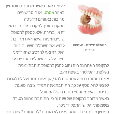
לעומת זאת, כאשר מדובר בחוסר שן
באזור
אסתטי
או חוסר שיניים
מרובות באזורים הלעיסה
המקרה הופך למקרה מורכב . במצב
זה אין ברירה, אלא לספק למטופל
שיניים זמניות . גישה זאת מחייבת
השתלה מיידית – העמסה
לבצע את השתלת השיניים ביום
מיידית
העקירה ואף להרכיב שחזור זמני
מיידי על גבי השתלים הטריים. עד
לתקופה האחרונה היה נהוג להכין למטופל תותבת זמנית
נשלפת, "הפלטה" בשפת העם.
אמנם התותבת היא אסתטית למדי, אך אינה נוחה ועלולה לגרום
לפצעי לחץ. נוסף על כך, התותבת אינה תמיד יציבה, פוגעת
בביטחון העצמי ובחיי החברה של המטופל.
כאשר מדובר בתקופה של שנה וחצי- התותבת מהווה מטרד
משמעותי והקושי התפקודי ניכר .
הניסיון מוכיח כי רוב המטופלים לא מוכנים "להסתובב" שנה וחצי