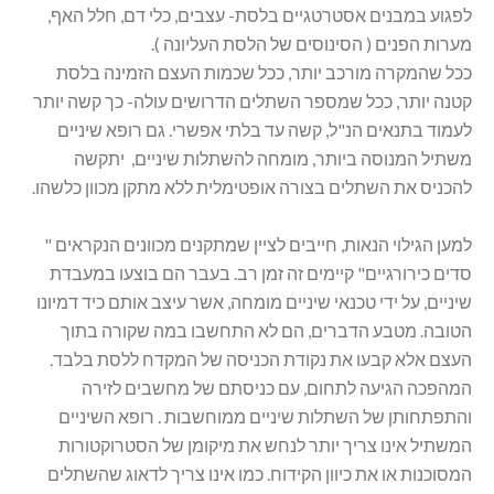
לפגוע במבנים אסטרטגיים בלסת- עצבים, כלי דם, חלל האף,
מערות הפנים ( הסינוסים של הלסת העליונה ).
ככל שהמקרה מורכב יותר, ככל שכמות העצם הזמינה בלסת
קטנה יותר, ככל שמספר השתלים הדרושים עולה- כך קשה יותר
לעמוד בתנאים הנ"ל, קשה עד בלתי אפשרי. גם רופא שיניים
משתיל המנוסה ביותר, מומחה להשתלות שיניים, יתקשה
להכניס את השתלים בצורה אופטימלית ללא מתקן מכוון כלשהו.
למען הגילוי הנאות, חייבים לציין שמתקנים מכוונים הנקראים "
סדים כירורגיים" קיימים זה זמן רב. בעבר הם בוצעו במעבדת
שיניים, על ידי טכנאי שיניים מומחה, אשר עיצב אותם כיד דמיונו
הטובה. מטבע הדברים, הם לא התחשבו במה שקורה בתוך
העצם אלא קבעו את נקודת הכניסה של המקדח ללסת בלבד.
המהפכה הגיעה לתחום, עם כניסתם של מחשבים לזירה
והתפתחותן של השתלות שיניים ממוחשבות . רופא השיניים
המשתיל אינו צריך יותר לנחש את מיקומן של הסטרוקטורות
המסוכנות או את כיוון הקידוח. כמו אינו צריך לדאוג שהשתלים