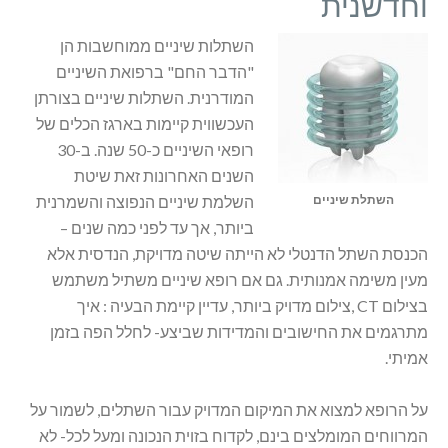
וחדשנית
השתלות שיניים ממוחשבות הן
"הדבר החם" ברפואת השיניים
המודרנית. השתלות שיניים בצורתן
העכשווית קיימות בארגז הכלים של
רופאי השיניים כ-50 שנה. ב-30
השנים האחרונות זאת שיטת
השתלת שיניים
השלמת שיניים הנפוצה והשמרנית
ביותר, אך עד לפני כמה שנים –
הכנסת השתל הדנטלי לא הייתה שיטה מדויקת, הנדסית אלא
מעין משימה אמנותית. גם אם רופא שיניים משתיל משתמש
בצילום CT ,צילום מדויק ביותר, עדיין קיימת הבעיה : איך
מתרגמים את החישובים והמדידות שביצע- לחלל הפה בזמן
אמיתי.
על הרופא למצוא את המיקום המדויק עבור השתלים, לשמור על
המרווחים המומלצים בינם, לקדוח בזוית הנכונה ומעל לכל- לא