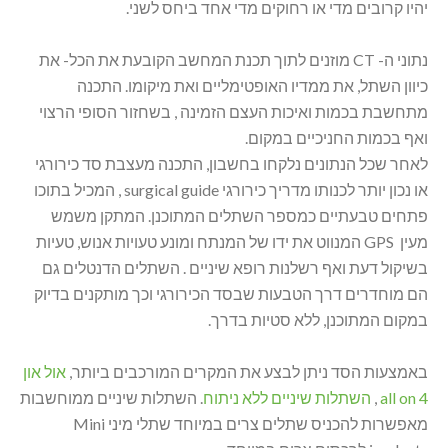
יהיו קרובים מדי או רחוקים מדי אחד ביחס לשני.
נתוני ה- CT מוזנים לתוך תכנת המחשב הקובעת את הכל- את
כיוון השתל, את ממדיו האופטימליים ואת מיקומו. התכנה
מתחשבת בכמות ואיכות העצם הזמינה , בשחזור הסופי הרצוי
ואף בכמות החניכיים במקום.
לאחר שכל הנתונים נלקחו בחשבון, התכנה מעצבת סד כירורגי
או נכון יותר לכנותו מדריך כירורגי surgical guide , המכיל בתוכו
פתחים טבעתיים כמספר השתלים המתוכנן. המתקן משמש
מעין GPS המנווט את ידו של המנתח ומונע טעויות אנוש, טעיות
בשיקול דעת ואף רשלנות רופא שיניים . השתלים הדנטלים גם
הם מוחדרים דרך הטבעות שבסד הכירורגי וכך מותקנים בדיוק
במקום המתוכנן, ללא סטיות בדרך.
באמצעות הסד ניתן לבצע את המקרים המורכבים ביותר,
אול און
4 all on
,
השתלות שיניים ללא ניתוח
. השתלות שיניים ממוחשבות
מאפשרות להכניס שתלים צרים במיוחד שתלי מיני Mini