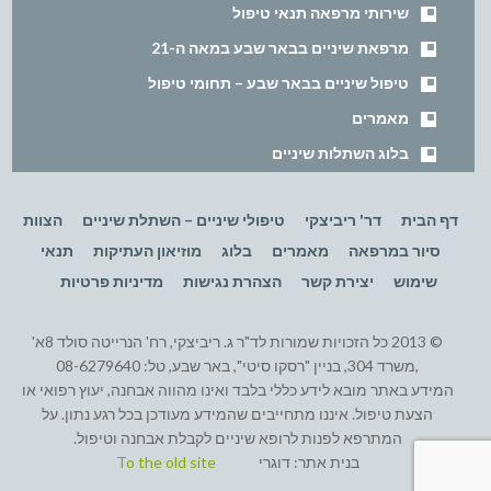
שירותי מרפאה תנאי טיפול
מרפאת שיניים בבאר שבע במאה ה-21
טיפול שיניים בבאר שבע – תחומי טיפול
מאמרים
בלוג השתלות שיניים
דף הבית
דר' ריביצקי
טיפולי שיניים – השתלת שיניים
הצוות
סיור במרפאה
מאמרים
בלוג
מוזיאון העתיקות
תנאי
שימוש
יצירת קשר
הצהרת נגישות
מדיניות פרטיות
© 2013 כל הזכויות שמורות לד"ר ג. ריביצקי, רח' הנרייטה סולד 8א'
,משרד 304, בניין "רסקו סיטי", באר שבע, טל: 08-6279640
המידע באתר מובא לידע כללי בלבד ואינו מהווה אבחנה, יעוץ רפואי או
הצעת טיפול. איננו מתחייבים שהמידע מעודכן בכל רגע נתון. על
המתרפא לפנות לרופא שיניים לקבלת אבחנה וטיפול.
בנית אתר:
דוגרי
To the old site