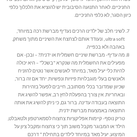
החניכיים. לאחר התנועה הסיבובית יש להוציא את הלכלוך כלפי
כיוון הסגר, לא כלפי החניכיים.
לשיני חלב של ילדינו הרכים נעדיף מברשת רכה במיוחד,
ultra soft , ונעודד אותם לצחצח את השיניים מתוך משחק,
באהבה ולא בכפייה.
מה עדיף- מברשת שיניים חשמלית או ידנית? – ובכן- אם
מפעילים את החשמלית מה שנקרא "בשכל" – היא יכולה
להיות כלי יעיל מאד, במיוחד לאנשים אשר נוטים להזניח
ולאנשים בעלי מוגבלויות פיזיות ונפשיות. יחד אם זה ברור,
שכיוון שמדובר בכלי מסתובב, חייבים לפעול בזהירות
ובאחריות. אין צורך בהפעלת לחץ רב, אפשר להשיג את
התוצאה בעבודה עדינה. ברור גם, כי ניתן להשיג את אותה
התוצאה באמצעות מברשת ידנית.
טריק נוסף- קיימות אפליקציות צחצוח לסמארטפון ולטאבלט,
הילד או המבוגר מקבל משוב תוך כי צחצוח ומקבל ציון על
המיצוע. יעיל מאד במיוחד לילדים בתחילת " דרכם