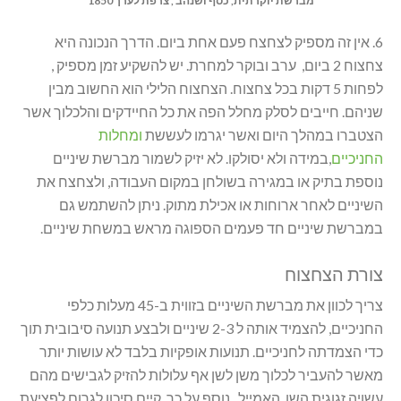
מברשת יוקרתית, כסף ושנהב , צרפת לערך 1850
6. אין זה מספיק לצחצח פעם אחת ביום. הדרך הנכונה היא
צחצוח 2 ביום, ערב ובוקר למחרת. יש להשקיע זמן מספיק ,
לפחות 5 דקות בכל צחצוח. הצחצוח הלילי הוא החשוב מבין
שניהם. חייבים לסלק מחלל הפה את כל החיידקים והלכלוך אשר
הצטברו במהלך היום ואשר יגרמו לעששת
ומחלות
החניכיים
,במידה ולא יסולקו. לא יזיק לשמור מברשת שיניים
נוספת בתיק או במגירה בשולחן במקום העבודה, ולצחצח את
השיניים לאחר ארוחות או אכילת מתוק. ניתן להשתמש גם
במברשת שיניים חד פעמים הספוגה מראש במשחת שיניים.
צורת הצחצוח
צריך לכוון את מברשת השיניים בזווית ב-45 מעלות כלפי
החניכיים, להצמיד אותה ל 2-3 שיניים ולבצע תנועה סיבובית תוך
כדי הצמדתה לחניכיים. תנועות אופקיות בלבד לא עושות יותר
מאשר להעביר לכלוך משן לשן אף עלולות להזיק לגבישים מהם
עשויה זגוגית השן, האמייל. נוסף על כך, קיים סיכון לגרום לפציעת