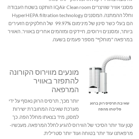
מסנני אוויר שוויצרים IQAir Clean room הותקנו בשטח העבודה
וחלל ההמתנה. המסננים HyperHEPA filtration technology
הם בעלי כשר סינון של מינימום 99.97% של החלקיקים הזעירים
ביותר, ומסננים וירוסים, חיידקים ומזהמים אחרים באוויר. האוויר
במרפאה "מוחלף" מספר פעמים בשעה.
מונעים מווירוס הקורונה
להתפזר באוויר
המרפאה
יותר מכך, תרסיס הרוק נאסף על ידי
שאיבת תרסיס רוק ברגע
מערכת שאיבה המחוברת ישירות
פליטתו מהפה
למסנן, מיד בצאתו מחלל הפה. כך
קטן עוד יותר הסיכוי של הווירוס להגיע לחלל המרפאה. מעכשיו-
מרפאתנו עוד יותר בטוחה ועוד יותר סטרילית.