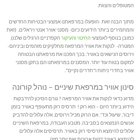
המטופלים והצוות.
מתוך הבנה זאת -הופעלו במרפאתנו אמצעי הבטיחות החדשים
והמחמירים ביותר הידועים כיום- מסנני אוויר אנטי ויראלים. (זאת
כמובן בנוסף לאמצעי
החיטוי והעיקור
הקפדניים הרגילים שלנו).
המטרה- לנקות את אוויר המרפאה מחלקיקים מזהמים וביניהם-
וירוסים הנישאים באוויר. בכך הפכנו את מרפאתנו הבטוחה
למקום בטוח עוד יותר. המסננים במרפאתנו הם בתקן מסנני
אוויר בחדרי ניתוח ו"חדרים נקיים".
סינון אוויר במרפאת שיניים – נוהל קורונה
מדוע כדאי לנקות את אוויר המרפאה ? גורם הסיכון להידבקות
הידוע ביותר היום – הוא רוק ! תרסיס רוק מתעופף באוויר בזמן
דיבור, שיעול וכד'. אם הרוק מכיל וירוסים, אלה עלולים להדביק
אנשים הנמצאים בסביבה. מטבע העבודה, במרפאת השיניים
עלולים להימצא תרסיסי רוק באוויר. תרסיסים אלה עלולים
להימצא באוויר דקות ארוכות ואף יותר מזה.