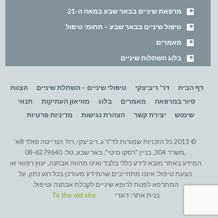
מרפאת שיניים בבאר שבע במאה ה-21
טיפול שיניים בבאר שבע – תחומי טיפול
מאמרים
בלוג השתלות שיניים
דף הבית
דר' ריביצקי
טיפולי שיניים – השתלת שיניים
הצוות
סיור במרפאה
מאמרים
בלוג
מוזיאון העתיקות
תנאי
שימוש
יצירת קשר
הצהרת נגישות
מדיניות פרטיות
© 2013 כל הזכויות שמורות לד"ר ג. ריביצקי, רח' הנרייטה סולד 8א'
,משרד 304, בניין "רסקו סיטי", באר שבע, טל: 08-6279640
המידע באתר מובא לידע כללי בלבד ואינו מהווה אבחנה, יעוץ רפואי או
הצעת טיפול. איננו מתחייבים שהמידע מעודכן בכל רגע נתון. על
המתרפא לפנות לרופא שיניים לקבלת אבחנה וטיפול.
בנית אתר:
דוגרי
To the old site