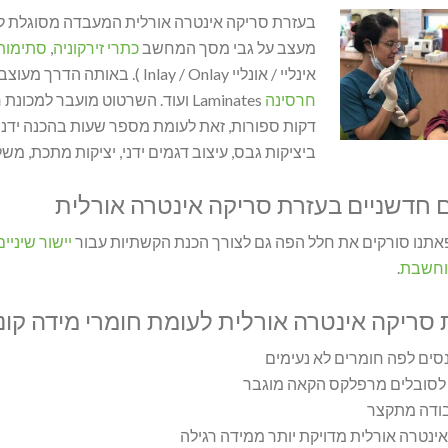
בעזרת סריקה אינטרה אורלית המעבדה מסוגלת לייצ
מעצב על גבי מסך המחשב
כתרי זירקוניה
,
סתימות
אינליי / אונליי Inlay / Onlay ). באותה הדרך מעוצבים גם
חרסינה
Laminates ועוד. השרטוט מועבר למ
דקות ספורות, זאת לעומת מספר שעות בהכנה ידנ
ביציקות גבס, עיצוב דגמים ידני, יציקות מתכת, מש
ם חדשניים בעזרת סריקה אינטרה אורלית
אתנו סורקים את חלל הפה גם לצורך הכנת הקשתיות עבור
יישור שיניי
וחשבת
.
 סריקה אינטרה אורלית לעומת חומרי מידה קונב
סים לפה חומרים לא נעימים
לסובלים מרפלקס הקאה מוגבר
בודה מתקצר
ינטרה אורלית מדויקת יותר ממידה רגילה