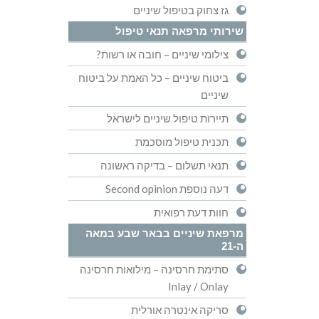
גז צחוק בטיפול שיניים
שירותי מרפאה תנאי טיפול
צילומי שיניים – חובה או רשות?
ביטוח שיניים – כל האמת על ביטוח
שיניים
תיירות טיפול שיניים לישראל
תכנית טיפול מוסכמת
תנאי תשלום – בדיקה ראשונה
דעה נוספת Second opinion
חוות דעת רפואית
מרפאת שיניים בבאר שבע במאה
ה-21
סתימת חרסינה – מילואות חרסינה
Inlay / Onlay
סריקה אינטרה אורלית