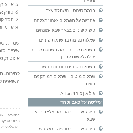
זמניים
אין צור
הרמת סינוס – השתלת עצם
סורק אי
הסריקות
אחריות על השתלים -אחוז הצלחה
אין עיו
טיפול שיניים בבאר שבע -מונחים
שאלות נפוצות בהשתלת שיניים
שמות נוספי
השתלת שיניים – מה השתלת שיניים
שיניים, סו
יכולה לעשות עבורך
אופטית, ס
השתלות שיניים מונחות מחשב
לסיכום- סו
שתלים מוטים – שתלים המותקנים
השואפת לדי
בזוית
אול און פור All on 4
שליטה על כאב ופחד
טיפול שיניים בהרדמה מלאה בבאר
קטגוריה:
יישור
שבע
תגיות:
סריקה 
דיגיטלי
,
סריקה
טיפול שיניים בסדציה – טשטוש