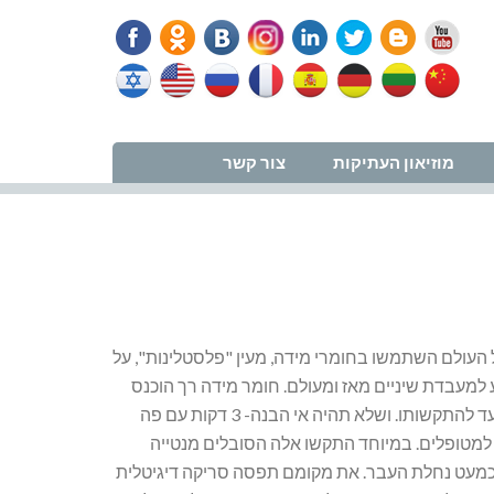
נווט למרפאה
מוזיאון העתיקות
צור קשר
 העולם השתמשו בחומרי מידה, מעין "פלסטלינות", על
למעבדת שיניים מאז ומעולם. חומר מידה רך הוכנס
לפה באמצעות כף מיוחדת ונשאר בפה דקות ארוכות, עד להתקשותו. ושלא תהיה אי הבנה- 3 דקות עם פה
ה למטופלים. במיוחד התקשו אלה הסובלים מנטייה
יום חומרי המידה הם כמעט נחלת העבר. את מקומם תפסה סריקה דיגיטלית