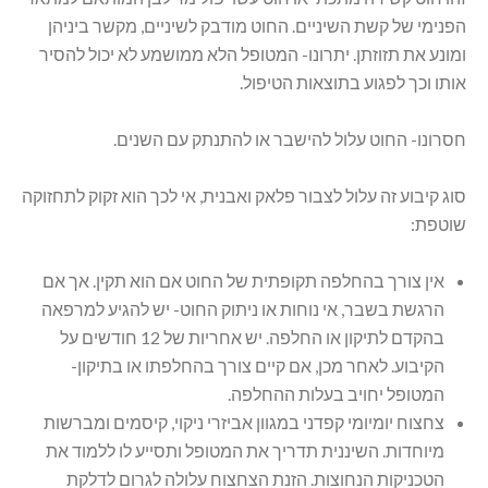
הפנימי של קשת השיניים. החוט מודבק לשיניים, מקשר ביניהן
ומונע את תזוזתן. יתרונו- המטופל הלא ממושמע לא יכול להסיר
אותו וכך לפגוע בתוצאות הטיפול.
חסרונו- החוט עלול להישבר או להתנתק עם השנים.
סוג קיבוע זה עלול לצבור פלאק ואבנית, אי לכך הוא זקוק לתחזוקה
שוטפת:
אין צורך בהחלפה תקופתית של החוט אם הוא תקין. אך אם
הרגשת בשבר, אי נוחות או ניתוק החוט- יש להגיע למרפאה
בהקדם לתיקון או החלפה. יש אחריות של 12 חודשים על
הקיבוע. לאחר מכן, אם קיים צורך בהחלפתו או בתיקון-
המטופל יחויב בעלות ההחלפה.
צחצוח יומיומי קפדני במגוון אביזרי ניקוי, קיסמים ומברשות
מיוחדות. השיננית תדריך את המטופל ותסייע לו ללמוד את
הטכניקות הנחוצות. הזנת הצחצוח עלולה לגרום לדלקת