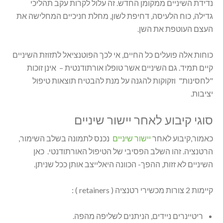
נדידת השיניים ממקומן החדש. זה עלול לקרות עקב תהליכי
גדילה, כוח הלעיסה, דחיפת לשון, מחלת חניכיים המחלישה את
העצם העוטפת את השן.
כוחות אלה פועלים כל החיים, אי לכך הפוטנציאל לתזוזת השיניים
קיים תמיד. גם השיניים אשר טופלו אורתודנטית – אינן זוכות
"לחסינות" וזקוקות להגנה על מנת להבטיח תוצאות טיפול
יציבות.
סוגי קיבוע לאחר יישור שיניים
כאמור,קיבוע לאחר
יישור שיניים
נכנס לתמונה בשלב השימור,
הרטנציה. זהו השלב הפסיבי של הטיפול האורתודנטי. כאן
השיניים לא זזות, ההפך- הכוונה היאלייצב אותן ככל שניתן.
קיימות 2 צורות מכשירי רטנציה ( retainers ) :
ריטיינרים ניידים, הניתנים לשליפה מהפה.