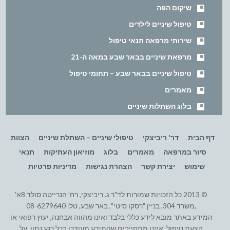
שיקום הפה
טיפול שיניים לילדים
שירותי מרפאה תנאי טיפול
מרפאת שיניים בבאר שבע במאה ה-21
טיפול שיניים בבאר שבע – תחומי טיפול
מאמרים
בלוג השתלות שיניים
דף הבית
דר' ריביצקי
טיפולי שיניים – השתלת שיניים
הצוות
סיור במרפאה
מאמרים
בלוג
מוזיאון העתיקות
תנאי
שימוש
יצירת קשר
הצהרת נגישות
מדיניות פרטיות
© 2013 כל הזכויות שמורות לד"ר ג. ריביצקי, רח' הנרייטה סולד 8א'
,משרד 304, בניין "רסקו סיטי", באר שבע, טל: 08-6279640
המידע באתר מובא לידע כללי בלבד ואינו מהווה אבחנה, יעוץ רפואי או
הצעת טיפול. איננו מתחייבים שהמידע מעודכן בכל רגע נתון. על