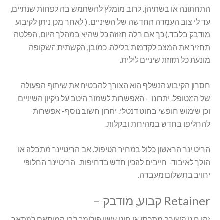
התחתונה או בשתיהן. לרוב מומלץ להשתמש בה לפחות שנתיים,
עד לייצוב העמדה החדשה של השיניים. ( לאחר מכן ניתן לקיבוע
מודבק בלבד.) כך אם חלה תזוזה כל שהיא במהלך היום, הפלטה
תחזיר את המצב לקדמות בלילה. כמובן, הקשתית השקופה
מונעת כל תזוזת שיניים לילית.
חסרון הקיבוע הנשלף הוא הצורך להבטיח את שיתוף הפעולה
של המטופל. יתרונו – האפשרות לשמור היטב על ניקיון השיניים
וכן שימוש חופשי בחוט דנטלי. יתרון חשוב נוסף- אפשרות
להחליפו בחדש במהירות ובקלות.
הריטיינר הראשון כלול במחיר הטיפול. אם הריטיינר מתבלה או
הולך לאיבוד- חייבים להכין חדש בדחיפות. הריטיינר החלופי
יחויב בתשלום מעבדה.
Retainer קבוע, מודבק –
זהו חוט קשירה מתכתי או חוט עשוי פולימר לבן המותאם למתאר