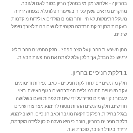
בהריון ? – אלחוש מקומי במהלך הריון בטוח לאם ולעובר.
מחקרים מראים שאין עלייה בשיעור הפלות,לא נצפתה ירידה
משקל התינוקות, לא היו יותר מומים מולדים או לידות מוקדמות
בעקבות מתן זריקת הרדמה מקומית לנשים הרות לצורך טיפול
שיניים.
מהן השפעות ההריון על מצב הפה? – חלק מהנשים ההרות לא
ירגישו כל הבדל, אך חלקן עלול לפתח את התופעות הבאות:
1.דלקת חניכיים בהריון.
חלק מהנשים ייפתחו דלקת חניכיים – כאב, נפיחות ודימומים
עקב השינויים ההורמונליים המתרחשים בגוף האישה. רצוי
לעבור ניקוי שיניים סדיר על ידי שיננית לפחות פעם בשלושה
חודשים. חלק מהנשים ההרות נוטות להימנע מצחצוח שיניים
בגלל בחילות, רפלקס הקאה מוגבר וכאב חניכיים. חשוב למנוע
דלקת חניכיים בהריון , הוכח כי היא מעלה סיכון ללידה מוקדמת,
ירידה בגודל העובר, סוכרת ועוד.