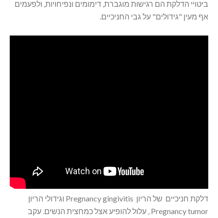
ביטויי הדלקת הם רגישות מוגברת, דימומים ונפיחויות, ולפעמים
אף מעין "גידולים" על גבי החניכיים.
דלקת חניכיים של הריון Pregnancy gingivitis וגידולי הריון
Pregnancy tumor , עלול להופיע אצל כמחצית הנשים. עקב