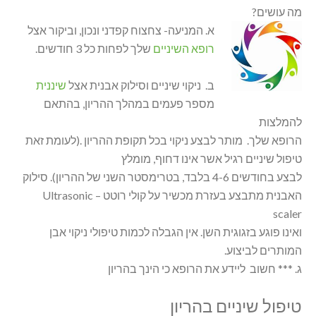
מה עושים?
א. המניעה- צחצוח קפדני ונכון, וביקור אצל
רופא השיניים
שלך לפחות כל 3 חודשים.
ב. ניקוי שיניים וסילוק אבנית אצל
שיננית
מספר פעמים במהלך ההריון, בהתאם
להמלצות
הרופא שלך. מותר לבצע ניקוי בכל תקופת ההריון .(לעומת זאת
טיפול שיניים רגיל אשר אינו דחוף, מומלץ
לבצע בחודשים 4-6 בלבד, בטרימסטר השני של ההריון). סילוק
האבנית מתבצע בעזרת מכשיר על קולי רוטט – Ultrasonic
scaler
ואינו פוגע בזגוגית השן. אין הגבלה לכמות טיפולי ניקוי אבן
המותרים לביצוע.
ג. *** חשוב ליידע את הרופא כי הינך בהריון
טיפול שיניים בהריון