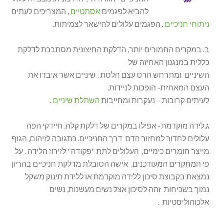
להביא לפגמים
אסתטיים
, המצריכים לעתים
ניתוחי חניכיים
. הפגמים עלולים להישאר לצמיתות.
ב. במקרים החמורים יותר, הדלקת החיצונית מסתבכת לדלקת
כללית במנגנון האחיזה של
השיניים ומתרחש הרס עצם הלסת . שיניים אשר איבדו את
העצם המאחזת- הופכות לניידות.
לעיתים קרובות – נעקרות ומחייבות
השתלת שיניים
.
ג.לידה מוקדמת- אפילו במקרים של דלקת קלה, חיידקי הפה
עלולים לחדור למחזור הדם דרך החניכיים. כתגובה לזיהום, הגוף
מייצר חומרים כימיים, העלולים לתת "פקודה" לזירוז הלידה . על
פי המחקרים המעודכנים, אישה הסובלת מדלקת חניכיים בהריון
נמצאת בקבוצת סיכון ללידה מוקדמת או ללידת תינוק משקל
נמוך בשכיחות זהה לסיכון אצל נשים מעשנות, נשים
אלכוהוליסטיות .