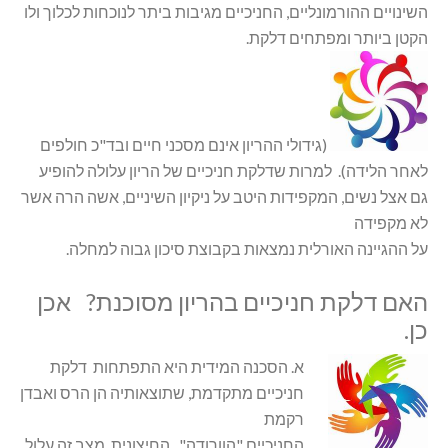
השינויים ההורמונליים, החניכיים מגיבות ביתר לנוכחות לכלוך ולו
הקטן ביותר ומפתחים דלקת.
(גידולי ההריון אינם מסכני חיים ובד"כ חולפים
לאחר הלידה). למרות שדלקת חניכיים של הריון עלולה להופיע
גם אצל נשים, המקפידות היטב על ניקיון השיניים, אשה הרה אשר
לא מקפידה
על ההגיינה האורלית נמצאות בקבוצת סיכון גבוה למחלה.
האם דלקת חניכיים בהריון מסוכנת? אכן
כן.
א. הסכנה המ
ידית היא התפתחות דלקת
חניכיים מתקדמת, שתוצאותיה הן הרס ואבדן
רקמת
החניכיים "הוורודה", החיצונית. מצב זה עלול