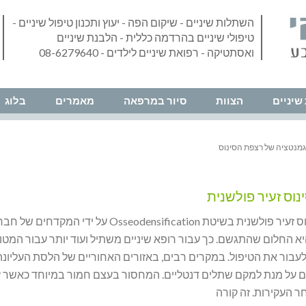
השתלות שיניים - שיקום הפה - יעוץ ותכנון טיפול שיניים -
טיפולי שיניים בהרדמה כללית - הלבנת שיניים
ואסתטיקה - רפואת שיניים לילדים - 08-6279640
שיניים
הצוות
סיור במרפאה
מאמרים
בלוג
גמנטציה של רצפת הסינוס
וס זעיר פולשנית
הרמת סינוס זעיר פולשנית בשיטת Osseodensification על ידי המקדחים ש
Ver– היא החלום שהתגשם. כך עבור רופא שיניים משתיל ועוד יותר עבור המט
עבור את הטיפול. במקרים רבים, באזורים האחוריים של הלסת העליונה,
 על מנת למקם שתלים דנטליים. המחסור בעצם חמור במיוחד כאשר 
ר העקירות. זה קורה