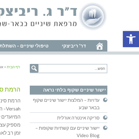
פתח סרגל נגישות
דר' ריביצקי
טיפולי שיניים – השתלת 
דף הבית
> או
הרמת סינ
יישור שיניים שקוף בלתי נראה
עדויות – המלצות יישור שיניים שקוף
בבאר שבע
sah
המיועדים ל
סריקה אינטרה אורלית
מספיק עצם
יישור שיניים עם קשתיות שקופות –
זמן רב לאח
Video Blog