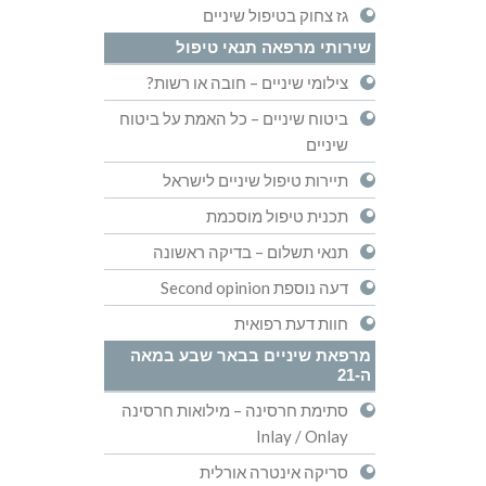
גז צחוק בטיפול שיניים
שירותי מרפאה תנאי טיפול
צילומי שיניים – חובה או רשות?
ביטוח שיניים – כל האמת על ביטוח
שיניים
תיירות טיפול שיניים לישראל
תכנית טיפול מוסכמת
תנאי תשלום – בדיקה ראשונה
דעה נוספת Second opinion
חוות דעת רפואית
מרפאת שיניים בבאר שבע במאה
ה-21
סתימת חרסינה – מילואות חרסינה
Inlay / Onlay
סריקה אינטרה אורלית