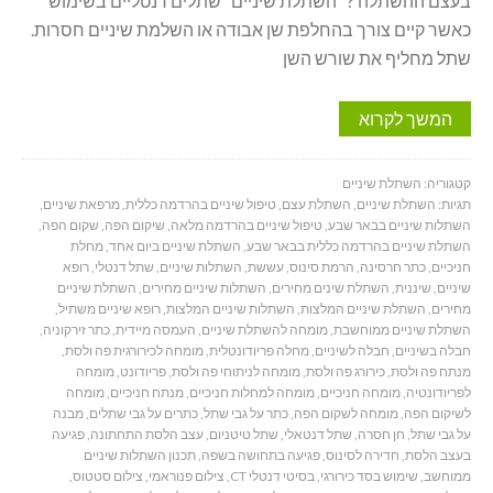
בעצם ההשתלה ? השתלת שיניים שתלים דנטליים בשימוש
כאשר קיים צורך בהחלפת שן אבודה או השלמת שיניים חסרות.
שתל מחליף את שורש השן
המשך לקרוא
קטגוריה:
השתלת שיניים
תגיות:
השתלת שיניים
,
השתלת עצם
,
טיפול שיניים בהרדמה כללית
,
מרפאת שיניים
,
השתלות שיניים בבאר שבע
,
טיפול שיניים בהרדמה מלאה
,
שיקום הפה
,
שקום הפה
,
השתלת שיניים בהרדמה כללית בבאר שבע
,
השתלת שיניים ביום אחד
,
מחלת
חניכיים
,
כתר חרסינה
,
הרמת סינוס
,
עששת
,
השתלות שיניים
,
שתל דנטלי
,
רופא
שיניים
,
שיננית
,
השתלת שינים מחירים
,
השתלות שיניים מחירים
,
השתלת שיניים
מחירים
,
השתלת שיניים המלצות
,
השתלות שיניים המלצות
,
רופא שיניים משתיל
,
השתלת שיניים ממוחשבת
,
מומחה להשתלת שיניים
,
העמסה מיידית
,
כתר זירקוניה
,
חבלה בשיניים
,
חבלה לשיניים
,
מחלה פריודונטלית
,
מומחה לכירורגית פה ולסת
,
מנתח פה ולסת
,
כירורג פה ולסת
,
מומחה לניתוחי פה ולסת
,
פריודונט
,
מומחה
לפריודונטיה
,
מומחה חניכיים
,
מומחה למחלות חניכיים
,
מנתח חניכיים
,
מומחה
לשיקום הפה
,
מומחה לשקום הפה
,
כתר על גבי שתל
,
כתרים על גבי שתלים
,
מבנה
על גבי שתל
,
חן חסרה
,
שתל דנטאלי
,
שתל טיטניום
,
עצב הלסת התחתונה
,
פגיעה
בעצב הלסת
,
חדירה לסינוס
,
פגיעה בתחושה בשפה
,
תכנון השתלות שיניים
ממוחשב
,
שימוש בסד כירורגי
,
בסיטי דנטלי CT
,
צילום פנוראמי
,
צילום סטטוס
,