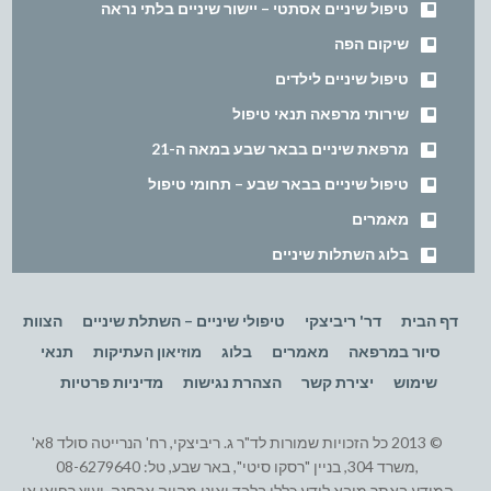
טיפול שיניים אסתטי – יישור שיניים בלתי נראה
שיקום הפה
טיפול שיניים לילדים
שירותי מרפאה תנאי טיפול
מרפאת שיניים בבאר שבע במאה ה-21
טיפול שיניים בבאר שבע – תחומי טיפול
מאמרים
בלוג השתלות שיניים
דף הבית
דר' ריביצקי
טיפולי שיניים – השתלת שיניים
הצוות
סיור במרפאה
מאמרים
בלוג
מוזיאון העתיקות
תנאי
שימוש
יצירת קשר
הצהרת נגישות
מדיניות פרטיות
© 2013 כל הזכויות שמורות לד"ר ג. ריביצקי, רח' הנרייטה סולד 8א'
,משרד 304, בניין "רסקו סיטי", באר שבע, טל: 08-6279640
המידע באתר מובא לידע כללי בלבד ואינו מהווה אבחנה, יעוץ רפואי או