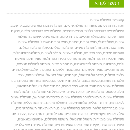
המשך לקרוא
קטגוריה:
השתלת שיניים
תגיות:
הרמת סינוס פתוחה
,
השתלת שיניים
,
השתלת עצם
,
רופא שיניים בבאר שבע
,
טיפול שיניים בהרדמה כללית
,
מרפאת שיניים
,
טיפול שיניים בהרדמה מלאה
,
שיקום
הפה
,
שקום הפה
,
מחלת חניכיים
,
כתר חרסינה
,
הרמת סינוס
,
עששת
,
השתלות
שיניים
,
שתל דנטלי
,
רופא שיניים
,
שיננית
,
רופא שיניים משתיל
,
השתלת שיניים
ממוחשבת
,
מומחה להשתלת שיניים
,
שתלים דנטליים
,
כשלון שתלים דנטלים
,
העמסה מיידית
,
כתר זירקוניה
,
חבלה בשיניים
,
חבלה לשיניים
,
מחלה פריודונטלית
,
מומחה לכירורגית פה ולסת
,
מנתח פה ולסת
,
כירורג פה ולסת
,
מומחה לניתוחי פה
ולסת
,
פריודונט
,
מומחה לפריודונטיה
,
מומחה חניכיים
,
מומחה למחלות חניכיים
,
מנתח חניכיים
,
מומחה לשיקום הפה
,
מומחה לשקום הפה
,
כתר על גבי שתל
,
כתרים
על גבי שתלים
,
מבנה על גבי שתל
,
חן חסרה
,
שתל דנטאלי
,
שתל טיטניום
,
עצב
הלסת התחתונה
,
פגיעה בעצב הלסת
,
חדירה לסינוס
,
פגיעה בתחושה בשפה
,
תכנון
השתלות שיניים ממוחשב
,
שימוש בסד כירורגי
,
בסיטי דנטלי CT
,
צילום פנוראמי
,
צילום סטטוס
,
שתלים צרים
,
רפואת שיניים
,
שיקום על גבי השתלים
,
החלמה לאחר
השתלת שיניים
,
הוראות לאחר השתלת שיניים
,
סד כירורגי ממוחשב
,
השתלת שיניים
ללא ניתוח
,
חרדה דנטלית
,
אלחוש מקומי
,
השתלת שיניים בהרדמה כללית
,
השתלת
שיניים בהרדמה מלאה
,
סיכונים בהשתלת שיניים
,
הוראות אחרי השתלת שיניים
,
סילוק אבנית וניקוי שיניים
,
בריאות החניכיים
,
סטריליזציה
,
חיטוי
,
העיקור
,
עקירה עם
השתלת שיניים מיידית
,
השתל הדנטאלי
,
חשיפת השתלים
,
אוסיאואינטגאציה
,
העצם המכתשית
,
עקירת השן
,
האוסיאואינטגרציה
,
השתלת שיניים בשני שלבים
,