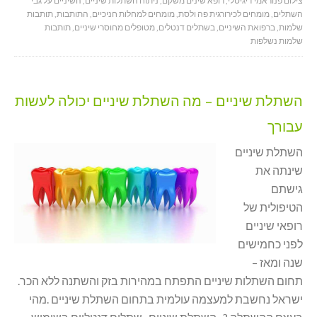
צילום פנוראמי דיגיטלי
,
רופא שינים משקם
,
ניתוח השתלות שיניים
,
השיניים על גבי
השתלים
,
מומחים לכירורגית פה ולסת
,
מומחים למחלות חניכיים
,
התותבות
,
תותבות
שלמות
,
ברפואת השיניים
,
בשתלים דנטלים
,
מטופלים מחוסרי שיניים
,
תותבות
שלמות נשלפות
השתלת שיניים – מה השתלת שיניים יכולה לעשות
עבורך
השתלת שיניים
שינתה את
גישתם
הטיפולית של
רופאי שיניים
לפני כחמישים
שנה ומאז –
תחום השתלות שיניים התפתח במהירות בזק והשתנה ללא הכר.
ישראל נחשבת למעצמה עולמית בתחום השתלת שיניים .מהי