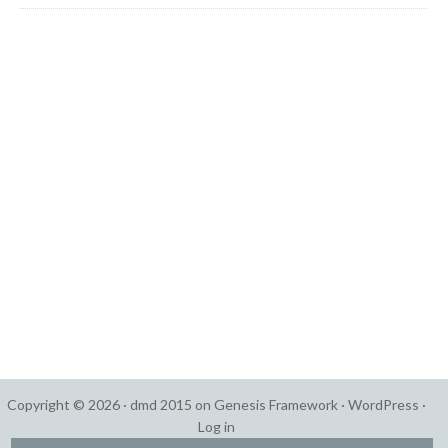
Copyright © 2026 ·
dmd 2015
on
Genesis Framework
·
WordPress
·
Log in