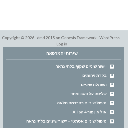
Copyright © 2026 ·
dmd 2015
on
Genesis Framework
·
WordPress
·
Log in
שירותי המרפאה
יישור שיניים שקוף בלתי נראה
בקרת זיהומים
השתלת שיניים
שליטה על כאב ופחד
טיפול שיניים בהרדמה מלאה
אול און פור All on 4
טיפול שיניים אסתטי – יישור שיניים בלתי נראה