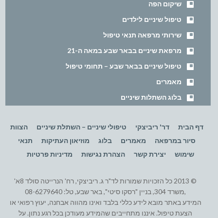
שיקום הפה
טיפול שיניים לילדים
שירותי מרפאה תנאי טיפול
מרפאת שיניים בבאר שבע במאה ה-21
טיפול שיניים בבאר שבע – תחומי טיפול
מאמרים
בלוג השתלות שיניים
דף הבית
דר' ריביצקי
טיפולי שיניים – השתלת שיניים
הצוות
סיור במרפאה
מאמרים
בלוג
מוזיאון העתיקות
תנאי
שימוש
יצירת קשר
הצהרת נגישות
מדיניות פרטיות
© 2013 כל הזכויות שמורות לד"ר ג. ריביצקי, רח' הנרייטה סולד 8א'
,משרד 304, בניין "רסקו סיטי", באר שבע, טל: 08-6279640
המידע באתר מובא לידע כללי בלבד ואינו מהווה אבחנה, יעוץ רפואי או
הצעת טיפול. איננו מתחייבים שהמידע מעודכן בכל רגע נתון. על