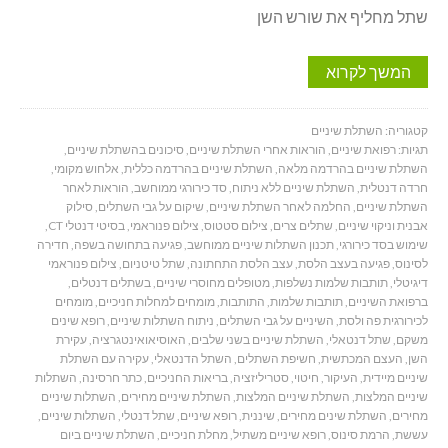
שתל מחליף את שורש השן
המשך לקרוא
קטגוריה:
השתלת שיניים
תגיות:
רפואת שיניים
,
הוראות אחרי השתלת שיניים
,
סיכונים בהשתלת שיניים
,
השתלת שיניים בהרדמה מלאה
,
השתלת שיניים בהרדמה כללית
,
אלחוש מקומי
,
חרדה דנטלית
,
השתלת שיניים ללא ניתוח
,
סד כירורגי ממוחשב
,
הוראות לאחר
השתלת שיניים
,
החלמה לאחר השתלת שיניים
,
שיקום על גבי השתלים
,
סילוק
אבנית וניקוי שיניים
,
שתלים צרים
,
צילום סטטוס
,
צילום פנוראמי
,
בסיטי דנטלי CT
,
שימוש בסד כירורגי
,
תכנון השתלות שיניים ממוחשב
,
פגיעה בתחושה בשפה
,
חדירה
לסינוס
,
פגיעה בעצב הלסת
,
עצב הלסת התחתונה
,
שתל טיטניום
,
צילום פנוראמי
דיגיטלי
,
תותבות שלמות נשלפות
,
מטופלים מחוסרי שיניים
,
בשתלים דנטלים
,
ברפואת השיניים
,
תותבות שלמות
,
התותבות
,
מומחים למחלות חניכיים
,
מומחים
לכירורגית פה ולסת
,
השיניים על גבי השתלים
,
ניתוח השתלות שיניים
,
רופא שינים
משקם
,
שתל דנטאלי
,
השתלת שיניים בשני שלבים
,
האוסיאואינטגרציה
,
עקירת
השן
,
העצם המכתשית
,
חשיפת השתלים
,
השתל הדנטאלי
,
עקירה עם השתלת
שיניים מיידית
,
העיקור
,
חיטוי
,
סטריליזציה
,
בריאות החניכיים
,
כתר חרסינה
,
השתלות
שיניים המלצות
,
השתלת שיניים המלצות
,
השתלת שיניים מחירים
,
השתלות שיניים
מחירים
,
השתלת שינים מחירים
,
שיננית
,
רופא שיניים
,
שתל דנטלי
,
השתלות שיניים
,
עששת
,
הרמת סינוס
,
רופא שיניים משתיל
,
מחלת חניכיים
,
השתלת שיניים ביום