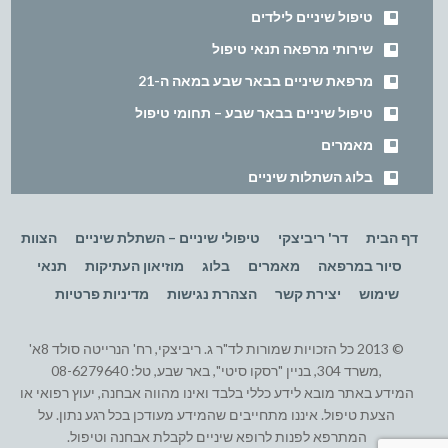
טיפול שיניים לילדים
שירותי מרפאה תנאי טיפול
מרפאת שיניים בבאר שבע במאה ה-21
טיפול שיניים בבאר שבע – תחומי טיפול
מאמרים
בלוג השתלות שיניים
דף הבית
דר' ריביצקי
טיפולי שיניים – השתלת שיניים
הצוות
סיור במרפאה
מאמרים
בלוג
מוזיאון העתיקות
תנאי
שימוש
יצירת קשר
הצהרת נגישות
מדיניות פרטיות
© 2013 כל הזכויות שמורות לד"ר ג. ריביצקי, רח' הנרייטה סולד 8א'
,משרד 304, בניין "רסקו סיטי", באר שבע, טל: 08-6279640
המידע באתר מובא לידע כללי בלבד ואינו מהווה אבחנה, יעוץ רפואי או
הצעת טיפול. איננו מתחייבים שהמידע מעודכן בכל רגע נתון. על
המתרפא לפנות לרופא שיניים לקבלת אבחנה וטיפול.