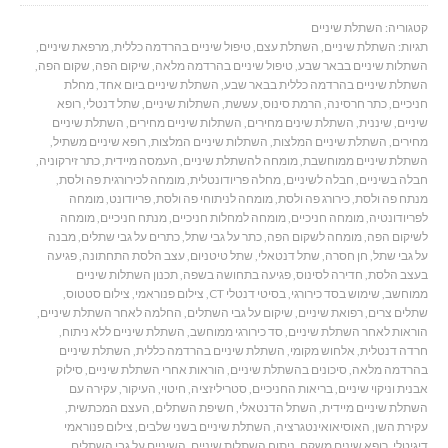
קטגוריה:
השתלת שיניים
תגיות:
השתלת שיניים
,
השתלת עצם
,
טיפול שיניים בהרדמה כללית
,
מרפאת שיניים
,
השתלות שיניים בבאר שבע
,
טיפול שיניים בהרדמה מלאה
,
שיקום הפה
,
שקום הפה
,
השתלת שיניים בהרדמה כללית בבאר שבע
,
השתלת שיניים ביום אחד
,
מחלת
חניכיים
,
כתר חרסינה
,
הרמת סינוס
,
עששת
,
השתלות שיניים
,
שתל דנטלי
,
רופא
שיניים
,
שיננית
,
השתלת שינים מחירים
,
השתלות שיניים מחירים
,
השתלת שיניים
מחירים
,
השתלת שיניים המלצות
,
השתלות שיניים המלצות
,
רופא שיניים משתיל
,
השתלת שיניים ממוחשבת
,
מומחה להשתלת שיניים
,
העמסה מיידית
,
כתר זירקוניה
,
חבלה בשיניים
,
חבלה לשיניים
,
מחלה פריודונטלית
,
מומחה לכירורגית פה ולסת
,
מנתח פה ולסת
,
כירורג פה ולסת
,
מומחה לניתוחי פה ולסת
,
פריודונט
,
מומחה
לפריודונטיה
,
מומחה חניכיים
,
מומחה למחלות חניכיים
,
מנתח חניכיים
,
מומחה
לשיקום הפה
,
מומחה לשקום הפה
,
כתר על גבי שתל
,
כתרים על גבי שתלים
,
מבנה
על גבי שתל
,
חן חסרה
,
שתל דנטאלי
,
שתל טיטניום
,
עצב הלסת התחתונה
,
פגיעה
בעצב הלסת
,
חדירה לסינוס
,
פגיעה בתחושה בשפה
,
תכנון השתלות שיניים
ממוחשב
,
שימוש בסד כירורגי
,
בסיטי דנטלי CT
,
צילום פנוראמי
,
צילום סטטוס
,
שתלים צרים
,
רפואת שיניים
,
שיקום על גבי השתלים
,
החלמה לאחר השתלת שיניים
,
הוראות לאחר השתלת שיניים
,
סד כירורגי ממוחשב
,
השתלת שיניים ללא ניתוח
,
חרדה דנטלית
,
אלחוש מקומי
,
השתלת שיניים בהרדמה כללית
,
השתלת שיניים
בהרדמה מלאה
,
סיכונים בהשתלת שיניים
,
הוראות אחרי השתלת שיניים
,
סילוק
אבנית וניקוי שיניים
,
בריאות החניכיים
,
סטריליזציה
,
חיטוי
,
העיקור
,
עקירה עם
השתלת שיניים מיידית
,
השתל הדנטאלי
,
חשיפת השתלים
,
העצם המכתשית
,
עקירת השן
,
האוסיאואינטגרציה
,
השתלת שיניים בשני שלבים
,
צילום פנוראמי
דיגיטלי
,
רופא שינים משקם
,
ניתוח השתלות שיניים
,
השיניים על גבי השתלים
,