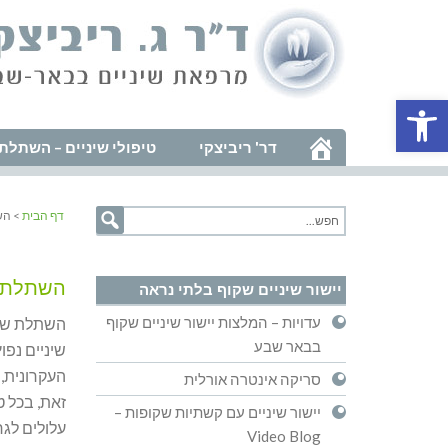
פתח סרגל נגישות
דר' ריביצקי
טיפולי שיניים – השתלת 
דף הבית
> הש
השתלת ש
יישור שיניים שקוף בלתי נראה
עדויות – המלצות יישור שיניים שקוף
השתלת שיני
בבאר שבע
שיניים נפו
סריקה אינטרה אורלית
זאת, בכל ט
יישור שיניים עם קשתיות שקופות –
עלולים לגר
Video Blog