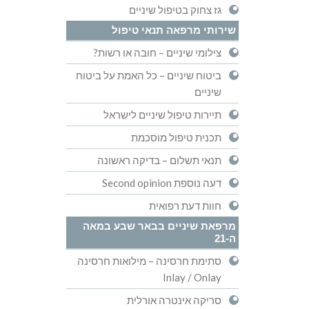
גז צחוק בטיפול שיניים
שירותי מרפאה תנאי טיפול
צילומי שיניים – חובה או רשות?
ביטוח שיניים – כל האמת על ביטוח
שיניים
תיירות טיפול שיניים לישראל
תכנית טיפול מוסכמת
תנאי תשלום – בדיקה ראשונה
דעה נוספת Second opinion
חוות דעת רפואית
מרפאת שיניים בבאר שבע במאה
ה-21
סתימת חרסינה – מילואות חרסינה
Inlay / Onlay
סריקה אינטרה אורלית