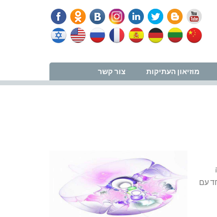
נווט למרפאה
מוזיאון העתיקות
צור קשר
פויות). יחד עם