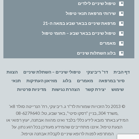
טיפול שיניים לילדים
שירותי מרפאה תנאי טיפול
מרפאת שיניים בבאר שבע במאה ה-21
טיפול שיניים בבאר שבע – תחומי טיפול
מאמרים
בלוג השתלות שיניים
דף הבית
דר' ריביצקי
טיפולי שיניים – השתלת שיניים
הצוות
סיור במרפאה
מאמרים
בלוג
מוזיאון העתיקות
תנאי
שימוש
יצירת קשר
הצהרת נגישות
מדיניות פרטיות
© 2013 כל הזכויות שמורות לד"ר ג. ריביצקי, רח' הנרייטה סולד 8א'
,משרד 304, בניין "רסקו סיטי", באר שבע, טל: 08-6279640
המידע באתר מובא לידע כללי בלבד ואינו מהווה אבחנה, יעוץ רפואי או
הצעת טיפול. איננו מתחייבים שהמידע מעודכן בכל רגע נתון. על
המתרפא לפנות לרופא שיניים לקבלת אבחנה וטיפול.