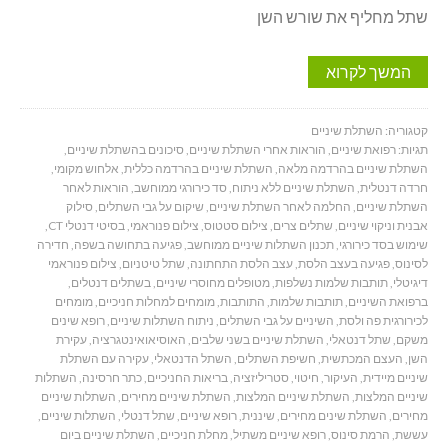
שתל מחליף את שורש השן
המשך לקרוא
קטגוריה:
השתלת שיניים
תגיות:
רפואת שיניים
,
הוראות אחרי השתלת שיניים
,
סיכונים בהשתלת שיניים
,
השתלת שיניים בהרדמה מלאה
,
השתלת שיניים בהרדמה כללית
,
אלחוש מקומי
,
חרדה דנטלית
,
השתלת שיניים ללא ניתוח
,
סד כירורגי ממוחשב
,
הוראות לאחר
השתלת שיניים
,
החלמה לאחר השתלת שיניים
,
שיקום על גבי השתלים
,
סילוק
אבנית וניקוי שיניים
,
שתלים צרים
,
צילום סטטוס
,
צילום פנוראמי
,
בסיטי דנטלי CT
,
שימוש בסד כירורגי
,
תכנון השתלות שיניים ממוחשב
,
פגיעה בתחושה בשפה
,
חדירה
לסינוס
,
פגיעה בעצב הלסת
,
עצב הלסת התחתונה
,
שתל טיטניום
,
צילום פנוראמי
דיגיטלי
,
תותבות שלמות נשלפות
,
מטופלים מחוסרי שיניים
,
בשתלים דנטלים
,
ברפואת השיניים
,
תותבות שלמות
,
התותבות
,
מומחים למחלות חניכיים
,
מומחים
לכירורגית פה ולסת
,
השיניים על גבי השתלים
,
ניתוח השתלות שיניים
,
רופא שינים
משקם
,
שתל דנטאלי
,
השתלת שיניים בשני שלבים
,
האוסיאואינטגרציה
,
עקירת
השן
,
העצם המכתשית
,
חשיפת השתלים
,
השתל הדנטאלי
,
עקירה עם השתלת
שיניים מיידית
,
העיקור
,
חיטוי
,
סטריליזציה
,
בריאות החניכיים
,
כתר חרסינה
,
השתלות
שיניים המלצות
,
השתלת שיניים המלצות
,
השתלת שיניים מחירים
,
השתלות שיניים
מחירים
,
השתלת שינים מחירים
,
שיננית
,
רופא שיניים
,
שתל דנטלי
,
השתלות שיניים
,
עששת
,
הרמת סינוס
,
רופא שיניים משתיל
,
מחלת חניכיים
,
השתלת שיניים ביום