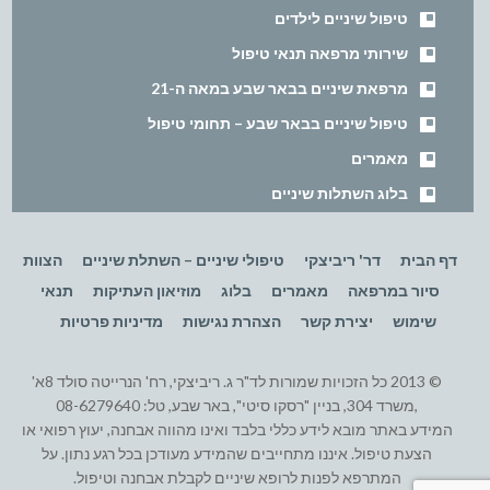
טיפול שיניים לילדים
שירותי מרפאה תנאי טיפול
מרפאת שיניים בבאר שבע במאה ה-21
טיפול שיניים בבאר שבע – תחומי טיפול
מאמרים
בלוג השתלות שיניים
דף הבית
דר' ריביצקי
טיפולי שיניים – השתלת שיניים
הצוות
סיור במרפאה
מאמרים
בלוג
מוזיאון העתיקות
תנאי
שימוש
יצירת קשר
הצהרת נגישות
מדיניות פרטיות
© 2013 כל הזכויות שמורות לד"ר ג. ריביצקי, רח' הנרייטה סולד 8א'
,משרד 304, בניין "רסקו סיטי", באר שבע, טל: 08-6279640
המידע באתר מובא לידע כללי בלבד ואינו מהווה אבחנה, יעוץ רפואי או
הצעת טיפול. איננו מתחייבים שהמידע מעודכן בכל רגע נתון. על
המתרפא לפנות לרופא שיניים לקבלת אבחנה וטיפול.