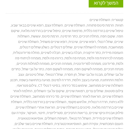
המשך לקרוא
קטגוריה:
השתלת שיניים
תגיות:
הרמת סינוס פתוחה
,
השתלת שיניים
,
השתלת עצם
,
רופא שיניים בבאר שבע
,
טיפול שיניים בהרדמה כללית
,
מרפאת שיניים
,
טיפול שיניים בהרדמה מלאה
,
שיקום
הפה
,
שקום הפה
,
מחלת חניכיים
,
כתר חרסינה
,
הרמת סינוס
,
עששת
,
השתלות
שיניים
,
שתל דנטלי
,
רופא שיניים
,
שיננית
,
רופא שיניים משתיל
,
השתלת שיניים
ממוחשבת
,
מומחה להשתלת שיניים
,
שתלים דנטליים
,
כשלון שתלים דנטלים
,
העמסה מיידית
,
כתר זירקוניה
,
חבלה בשיניים
,
חבלה לשיניים
,
מחלה פריודונטלית
,
מומחה לכירורגית פה ולסת
,
מנתח פה ולסת
,
כירורג פה ולסת
,
מומחה לניתוחי פה
ולסת
,
פריודונט
,
מומחה לפריודונטיה
,
מומחה חניכיים
,
מומחה למחלות חניכיים
,
מנתח חניכיים
,
מומחה לשיקום הפה
,
מומחה לשקום הפה
,
כתר על גבי שתל
,
כתרים
על גבי שתלים
,
מבנה על גבי שתל
,
חן חסרה
,
שתל דנטאלי
,
שתל טיטניום
,
עצב
הלסת התחתונה
,
פגיעה בעצב הלסת
,
חדירה לסינוס
,
פגיעה בתחושה בשפה
,
תכנון
השתלות שיניים ממוחשב
,
שימוש בסד כירורגי
,
בסיטי דנטלי CT
,
צילום פנוראמי
,
צילום סטטוס
,
שתלים צרים
,
רפואת שיניים
,
שיקום על גבי השתלים
,
החלמה לאחר
השתלת שיניים
,
הוראות לאחר השתלת שיניים
,
סד כירורגי ממוחשב
,
השתלת שיניים
ללא ניתוח
,
חרדה דנטלית
,
אלחוש מקומי
,
השתלת שיניים בהרדמה כללית
,
השתלת
שיניים בהרדמה מלאה
,
סיכונים בהשתלת שיניים
,
הוראות אחרי השתלת שיניים
,
סילוק אבנית וניקוי שיניים
,
בריאות החניכיים
,
סטריליזציה
,
חיטוי
,
העיקור
,
עקירה עם
השתלת שיניים מיידית
,
השתל הדנטאלי
,
חשיפת השתלים
,
אוסיאואינטגאציה
,
העצם המכתשית
,
עקירת השן
,
האוסיאואינטגרציה
,
השתלת שיניים בשני שלבים
,