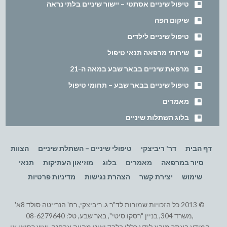
טיפול שיניים אסתטי – יישור שיניים בלתי נראה
שיקום הפה
טיפול שיניים לילדים
שירותי מרפאה תנאי טיפול
מרפאת שיניים בבאר שבע במאה ה-21
טיפול שיניים בבאר שבע – תחומי טיפול
מאמרים
בלוג השתלות שיניים
דף הבית
דר' ריביצקי
טיפולי שיניים – השתלת שיניים
הצוות
סיור במרפאה
מאמרים
בלוג
מוזיאון העתיקות
תנאי
שימוש
יצירת קשר
הצהרת נגישות
מדיניות פרטיות
© 2013 כל הזכויות שמורות לד"ר ג. ריביצקי, רח' הנרייטה סולד 8א'
,משרד 304, בניין "רסקו סיטי", באר שבע, טל: 08-6279640
המידע באתר מובא לידע כללי בלבד ואינו מהווה אבחנה, יעוץ רפואי או