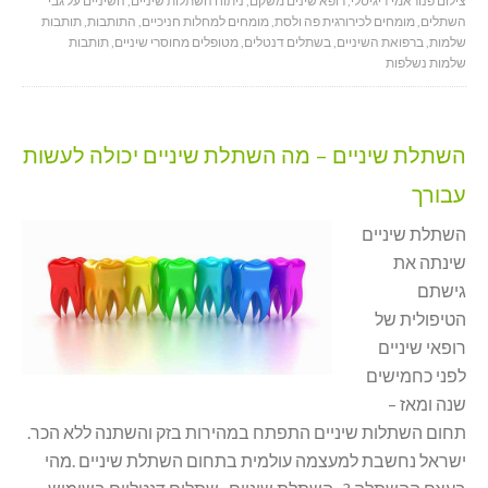
צילום פנוראמי דיגיטלי
,
רופא שינים משקם
,
ניתוח השתלות שיניים
,
השיניים על גבי
השתלים
,
מומחים לכירורגית פה ולסת
,
מומחים למחלות חניכיים
,
התותבות
,
תותבות
שלמות
,
ברפואת השיניים
,
בשתלים דנטלים
,
מטופלים מחוסרי שיניים
,
תותבות
שלמות נשלפות
השתלת שיניים – מה השתלת שיניים יכולה לעשות
עבורך
השתלת שיניים
שינתה את
גישתם
הטיפולית של
רופאי שיניים
לפני כחמישים
שנה ומאז –
תחום השתלות שיניים התפתח במהירות בזק והשתנה ללא הכר.
ישראל נחשבת למעצמה עולמית בתחום השתלת שיניים .מהי