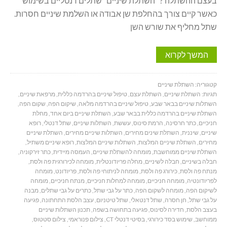
בעצם ההשתלה ? השתלת שיניים שתלים דנטליים בשימוש
כאשר קיים צורך בהחלפת שן אבודה או השלמת שיניים חסרות.
שתל מחליף את שורש השן
המשך לקרוא
קטגוריה:
השתלת שיניים
תגיות:
השתלת שיניים
,
השתלת עצם
,
טיפול שיניים בהרדמה כללית
,
מרפאת שיניים
,
השתלות שיניים בבאר שבע
,
טיפול שיניים בהרדמה מלאה
,
שיקום הפה
,
שקום הפה
,
השתלת שיניים בהרדמה כללית בבאר שבע
,
השתלת שיניים ביום אחד
,
מחלת
חניכיים
,
כתר חרסינה
,
הרמת סינוס
,
עששת
,
השתלות שיניים
,
שתל דנטלי
,
רופא
שיניים
,
שיננית
,
השתלת שינים מחירים
,
השתלות שיניים מחירים
,
השתלת שיניים
מחירים
,
השתלת שיניים המלצות
,
השתלות שיניים המלצות
,
רופא שיניים משתיל
,
השתלת שיניים ממוחשבת
,
מומחה להשתלת שיניים
,
העמסה מיידית
,
כתר זירקוניה
,
חבלה בשיניים
,
חבלה לשיניים
,
מחלה פריודונטלית
,
מומחה לכירורגית פה ולסת
,
מנתח פה ולסת
,
כירורג פה ולסת
,
מומחה לניתוחי פה ולסת
,
פריודונט
,
מומחה
לפריודונטיה
,
מומחה חניכיים
,
מומחה למחלות חניכיים
,
מנתח חניכיים
,
מומחה
לשיקום הפה
,
מומחה לשקום הפה
,
כתר על גבי שתל
,
כתרים על גבי שתלים
,
מבנה
על גבי שתל
,
חן חסרה
,
שתל דנטאלי
,
שתל טיטניום
,
עצב הלסת התחתונה
,
פגיעה
בעצב הלסת
,
חדירה לסינוס
,
פגיעה בתחושה בשפה
,
תכנון השתלות שיניים
ממוחשב
,
שימוש בסד כירורגי
,
בסיטי דנטלי CT
,
צילום פנוראמי
,
צילום סטטוס
,