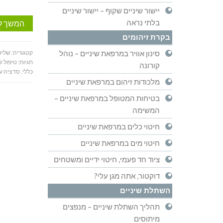
יישור שיניים שקוף – יישור שיניים
בלתי נראה
המשך ל
בקרת זיהומים
סינון אוויר במרפאת שיניים – נוהל
קטגוריה:
שליט
תגיות:
טיפול ש
קורונה
כללי
,
סדציה ע
מלכודות זיהום במרפאת שיניים
בטיחות המטופל במרפאת שיניים –
המשימה
חיטוי כלים במרפאת שיניים
חיטוי מים במרפאת שיניים
ציוד חד פעמי, חיטוי ידיים ומשטחים
דוקטור, אתה מגן עלי?
השתלת שיניים
תהליך השתלת שיניים – מנפצים
מיתוסים