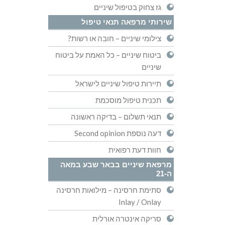
גז צחוק בטיפול שיניים
שירותי מרפאה תנאי טיפול
צילומי שיניים – חובה או רשות?
ביטוח שיניים – כל האמת על ביטוח
שיניים
תיירות טיפול שיניים לישראל
תכנית טיפול מוסכמת
תנאי תשלום – בדיקה ראשונה
דעה נוספת Second opinion
חוות דעת רפואית
מרפאת שיניים בבאר שבע במאה
ה-21
סתימת חרסינה – מילואות חרסינה
Inlay / Onlay
סריקה אינטרה אורלית