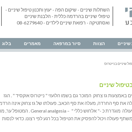
השתלות שיניים - שיקום הפה - יעוץ ותכנון טיפול שיניים -
טיפולי שיניים בהרדמה כללית - הלבנת שיניים
ואסתטיקה - רפואת שיניים לילדים - 08-6279640
שיניים
הצוות
סיור במרפאה
מאמרים
בלוג
ול שיניים בנייטרוס
בטיפול שיניים
ים באמצעות גז צחוק המוכר גם בשמו הלועזי " נייטרוס אוקסיד " . הגז
לה את סף החרדה, מעלה את סף הכאב. פעולתו של גז צחוק אינה הרדמ
כללית, הפעולה מוגדרת כ -" אלחוש כללי " – General analgesia . המטו
שתף פעולה ויכול להפסיק את הטיפול בכל רגע לפי רצונו. כדאי לנסות