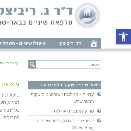
פתח סרגל נגישות
דר' ריביצקי
טיפולי שיניים – השתלת 
דף הבית
> טיפ
גז צחוק 
יישור שיניים שקוף בלתי נראה
עדויות – המלצות יישור שיניים שקוף
טיפול שיני
בבאר שבע
מרגיע, מע
סריקה אינטרה אורלית
לסביבתו, מ
יישור שיניים עם קשתיות שקופות –
Video Blog