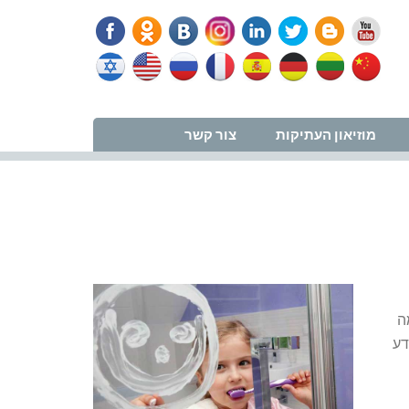
נווט למרפאה
מוזיאון העתיקות
צור קשר
ה
פל ער, מודע