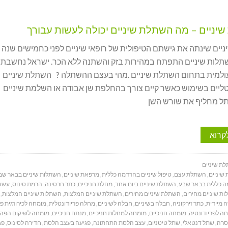
יניים – מה השתלת שיניים יכולה לעשות עבורך
יים שינתה את גישתם הטיפולית של רופאי שיניים לפני כחמישים שנה 
תלות שיניים התפתח במהירות בזק והשתנה ללא הכר. ישראל נחשבת
למית בתחום השתלת שיניים .מהי בעצם ההשתלה ? השתלת שיניים
ליים בשימוש כאשר קיים צורך בהחלפת שן אבודה או השלמת שיניים
ל מחליף את שורש השן
קרוא
ת שיניים
שיניים
,
השתלת עצם
,
טיפול שיניים בהרדמה כללית
,
מרפאת שיניים
,
השתלות שיניים בבאר שב
ה כללית בבאר שבע
,
השתלת שיניים ביום אחד
,
מחלת חניכיים
,
כתר חרסינה
,
הרמת סינוס
,
עשש
ת שיניים מחירים
,
השתלת שיניים מחירים
,
השתלת שיניים המלצות
,
השתלות שיניים המלצות
,
 מיידית
,
כתר זירקוניה
,
חבלה בשיניים
,
חבלה לשיניים
,
מחלה פריודונטלית
,
מומחה לכירורגית פ
ה לפריודונטיה
,
מומחה חניכיים
,
מומחה למחלות חניכיים
,
מנתח חניכיים
,
מומחה לשיקום הפה
סרה
,
שתל דנטאלי
,
שתל טיטניום
,
עצב הלסת התחתונה
,
פגיעה בעצב הלסת
,
חדירה לסינוס
,
פג