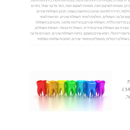
יודונטלית
,
מומחה לכירורגית פה ולסת
,
מנתח פה ולסת
,
כירורג פה ולסת
,
יים
,
מומחה לשיקום הפה
,
מומחה לשקום הפה
,
כתר על גבי שתל
,
כתרים
הלסת
,
חדירה לסינוס
,
פגיעה בתחושה בשפה
,
תכנון השתלות שיניים
ום על גבי השתלים
,
החלמה לאחר השתלת שיניים
,
הוראות לאחר
 בהרדמה כללית
,
השתלת שיניים בהרדמה מלאה
,
סיכונים בהשתלת
עקירה עם השתלת שיניים מיידית
,
השתל הדנטאלי
,
חשיפת השתלים
,
וראמי דיגיטלי
,
רופא שינים משקם
,
ניתוח השתלות שיניים
,
השיניים על גבי
בשתלים דנטלים
,
מטופלים מחוסרי שיניים
,
תותבות שלמות נשלפות
ת
התחתונה (שיניים # 46,47,36,37 ) ובמלתעות בלסת העליונה ( שיניים # 14,15,24,25 ).
ר,