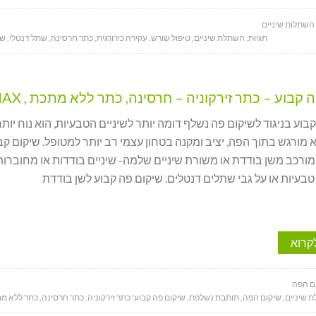
 השתלות שיניים
תגיות:
השתלת שיניים
,
טיפול שורש
,
עקירה כירורגית
,
כתר חרסינה
,
שתל דנטלי
,
שן
קבוע – כתר זירקוניה – חרסינה, כתר ללא מתכת , E-MAX
בוע בניגוד לשיקום פה נשלף דומה יותר לשיניים הטבעיות, הוא נוח יותר
 מורגש בתוך הפה, יציב ומקנה בטחון עצמי רב יותר למטופל. שיקום קב
 מורכב משן בודדת או משורת שיניים שלמה- שיניים בודדות או מחוברות
 טבעיות או על גבי שתלים דנטלים. שיקום פה קבוע לשן בודדת
קרוא
ם הפה
 שיניים
,
שיקום הפה
,
תותבת נשלפת
,
שיקום פה קבוע' כתר זירקוניה
,
כתר חרסינה
,
כתר ללא מ