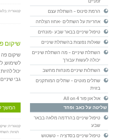
זמניים
הרמת סינוס – השתלת עצם
קטגוריה:
בלוג
אחריות על השתלים -אחוז הצלחה
טיפול שיניים בבאר שבע -מונחים
שאלות נפוצות בהשתלת שיניים
שיקום פה 
השתלת שיניים – מה השתלת שיניים
שיקום פה ק
יכולה לעשות עבורך
לשימוש, לא
השתלות שיניים מונחות מחשב
יכול להיות
גבי שיניים
שתלים מוטים – שתלים המותקנים
בזוית
אול און פור All on 4
המשך ל
שליטה על כאב ופחד
טיפול שיניים בהרדמה מלאה בבאר
שבע
קטגוריה:
שיקו
תגיות:
השתלת
טיפול שיניים בסדציה – טשטוש