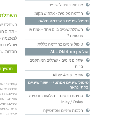
גז צחוק בטיפול שיניים
הרדמה מקומית – אלחוש מקומי
השתלת ש
טיפול שיניים בהרדמה מלאה
השתלת שינ
השתלת שיניים ביום אחד – אמת או
– תחום הש
פרסומת ?
למעצמה עו
טיפול שיניים בהרדמה כללית
שתלים דנט
חסרות. שת
אול און פור ALL ON 4
שתלים מוטים – שתלים המותקנים
בזוית
המשך ל
אול און פור All on 4
טיפול שיניים אסתטי - יישור שיניים
קטגוריה:
השתל
בלתי נראה
תגיות:
השתלת 
שיניים בהרדמ
סתימת חרסינה – מילואות חרסינה
מחירים
,
השתלו
Inlay / Onlay
שיניים
,
העמסה
פריודונט
,
מומח
הלבנת שיניים ואסתטיקה
גבי שתל
,
חן ח