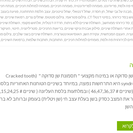
ם
,
כשלון שתלים דנטלים
,
העמסה מיידית
,
כתר זירקוניה
,
חבלה בשיניים
,
חבלה לשיניים
,
מחלה פר
י פה ולסת
,
פריודונט
,
מומחה לפריודונטיה
,
מומחה חניכיים
,
מומחה למחלות חניכיים
,
מנתח חניכ
,
מבנה על גבי שתל
,
חן חסרה
,
שתל דנטאלי
,
שתל טיטניום
,
עצב הלסת התחתונה
,
פגיעה בעצב 
ש בסד כירורגי
,
בסיטי דנטלי CT
,
צילום פנוראמי
,
צילום סטטוס
,
שתלים צרים
,
רפואת שיניים
,
שיק
ם
,
סד כירורגי ממוחשב
,
השתלת שיניים ללא ניתוח
,
חרדה דנטלית
,
אלחוש מקומי
,
השתלת שיניים
 אחרי השתלת שיניים
,
סילוק אבנית וניקוי שיניים
,
בריאות החניכיים
,
סטריליזציה
,
חיטוי
,
העיקור
,
ציה
,
העצם המכתשית
,
עקירת השן
,
האוסיאואינטגרציה
,
השתלת שיניים בשני שלבים
,
צילום פנ
ים לכירורגית פה ולסת
,
מומחים למחלות חניכיים
,
התותבות
,
תותבות שלמות
,
ברפואת השיניים
,
ה
שן סדוקה שן סדוקה או במינוח מקצועי " תסמונת שן סדוקה " (Cracked tooth
syndrome (CTS היא התרחשות נפוצה, במיוחד בשיניים הטוחנות האחוריות בלס
ר את המצב כסדק בשן בעלת עצב חי (שן ויטלית) בעומק וברוחב לא ברו
השן
קרוא