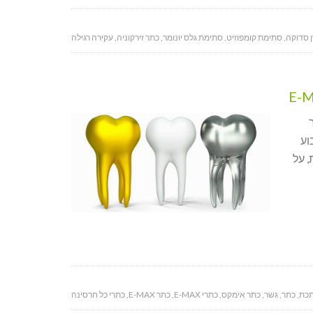
 סדוקה
,
סתימת קומפוזיט
,
סתימת גלס יונומר
,
כתר זירקוניה
,
עקירה רגילה
וע
, על
תכת
,
כתר
,
גשר
,
כתר אימקס
,
כתרי E-MAX
,
כתר E-MAX
,
כתרי כל חרסינה