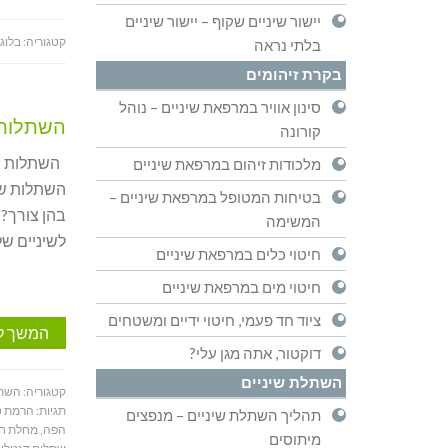
יישור שיניים שקוף – יישור שיניים
קטגוריה:
בלוג
בלתי נראה
בקרת זיהומים
סינון אוויר במרפאת שיניים – נוהל
השתלות ש
קורונה
השתלות שינ
מלכודות זיהום במרפאת שיניים
השתלות שינ
בטיחות המטופל במרפאת שיניים –
בהן צורך? 
המשימה
לשיניים של
חיטוי כלים במרפאת שיניים
חיטוי מים במרפאת שיניים
ציוד חד פעמי, חיטוי ידיים ומשטחים
המשך ל
דוקטור, אתה מגן עלי?
השתלת שיניים
קטגוריה:
השתל
תגיות:
הרמת ס
תהליך השתלת שיניים – מנפצים
הפה
,
מחלת חנ
מיתוסים