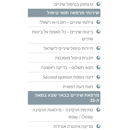
גז צחוק בטיפול שיניים
שירותי מרפאה תנאי טיפול
צילומי שיניים – חובה או רשות?
ביטוח שיניים – כל האמת על ביטוח
שיניים
תיירות טיפול שיניים לישראל
תכנית טיפול מוסכמת
תנאי תשלום – בדיקה ראשונה
דעה נוספת Second opinion
חוות דעת רפואית
מרפאת שיניים בבאר שבע במאה
ה-21
סתימת חרסינה – מילואות חרסינה
Inlay / Onlay
סריקה אינטרה אורלית