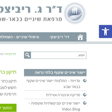
פתח סרגל נגישות
דר' ריביצקי
טיפולי שיניים – השתלת 
דף הבית
> כת
תיקון כת
יישור שיניים שקוף בלתי נראה
עדויות – המלצות יישור שיניים שקוף
תיקון כתר
בבאר שבע
חשש לשבור
חרסינה שב
סריקה אינטרה אורלית
יישור שיניים עם קשתיות שקופות –
המשך ל
Video Blog