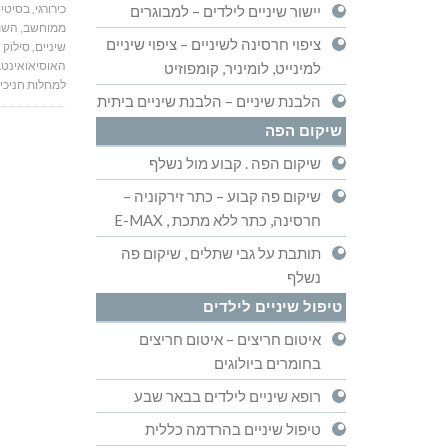
כירורגי
,
בסיטי ד
יישור שיניים לילדים – למבוגרים
ממוחשב
,
השתל
ציפוי חרסינה לשיניים – ציפוי שיניים
שיניים
,
סילוק א
האוסיאואינטג
למינייט, לומיניר, קומפוזיט
למחלות חניכי
הלבנת שיניים – הלבנת שיניים ביתית
שיקום הפה
שיקום הפה . קבוע מול נשלף
שיקום פה קבוע – כתר זירקוניה –
חרסינה, כתר ללא מתכת , E-MAX
תותבת על גבי שתלים , שיקום פה
נשלף
טיפול שיניים לילדים
איטום חריצים – איטום חריצים
בחומרים ביולוגים
רופא שיניים לילדים בבאר שבע
טיפול שיניים בהרדמה כללית