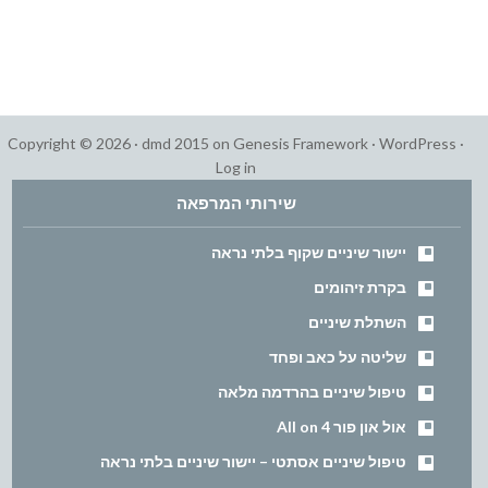
Copyright © 2026 ·
dmd 2015
on
Genesis Framework
·
WordPress
·
Log in
שירותי המרפאה
יישור שיניים שקוף בלתי נראה
בקרת זיהומים
השתלת שיניים
שליטה על כאב ופחד
טיפול שיניים בהרדמה מלאה
אול און פור All on 4
טיפול שיניים אסתטי – יישור שיניים בלתי נראה