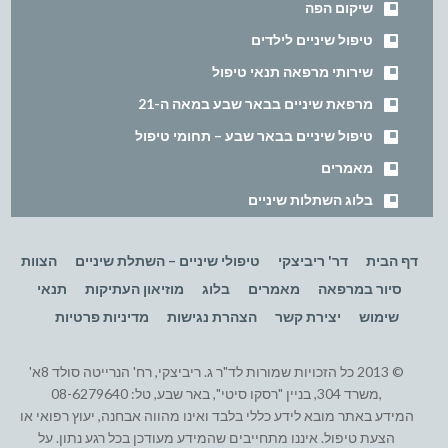
שיקום הפה
טיפול שיניים לילדים
שירותי מרפאה תנאי טיפול
מרפאת שיניים בבאר שבע במאה ה-21
טיפול שיניים בבאר שבע – תחומי טיפול
מאמרים
בלוג השתלות שיניים
דף הבית
דר' ריביצקי
טיפולי שיניים – השתלת שיניים
הצוות
סיור במרפאה
מאמרים
בלוג
מוזיאון העתיקות
תנאי
שימוש
יצירת קשר
הצהרת נגישות
מדיניות פרטיות
© 2013 כל הזכויות שמורות לד"ר ג. ריביצקי, רח' הנרייטה סולד 8א'
,משרד 304, בניין "רסקו סיטי", באר שבע, טל: 08-6279640
המידע באתר מובא לידע כללי בלבד ואינו מהווה אבחנה, יעוץ רפואי או
הצעת טיפול. איננו מתחייבים שהמידע מעודכן בכל רגע נתון. על