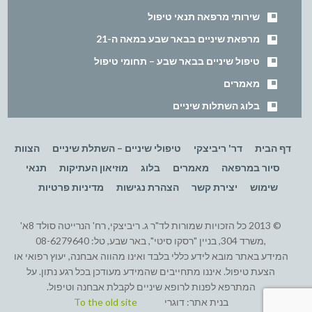
שירותי מרפאה תנאי טיפול
מרפאת שיניים בבאר שבע במאה ה-21
טיפול שיניים בבאר שבע – תחומי טיפול
מאמרים
בלוג השתלות שיניים
דף הבית
דר' ריביצקי
טיפולי שיניים – השתלת שיניים
הצוות
סיור במרפאה
מאמרים
בלוג
מוזיאון העתיקות
תנאי
שימוש
יצירת קשר
הצהרת נגישות
מדיניות פרטיות
© 2013 כל הזכויות שמורות לד"ר ג. ריביצקי, רח' הנרייטה סולד 8א'
,משרד 304, בניין "רסקו סיטי", באר שבע, טל: 08-6279640
המידע באתר מובא לידע כללי בלבד ואינו מהווה אבחנה, יעוץ רפואי או
הצעת טיפול. איננו מתחייבים שהמידע מעודכן בכל רגע נתון. על
המתרפא לפנות לרופא שיניים לקבלת אבחנה וטיפול.
בנית אתר:
דוגרי
To the old site