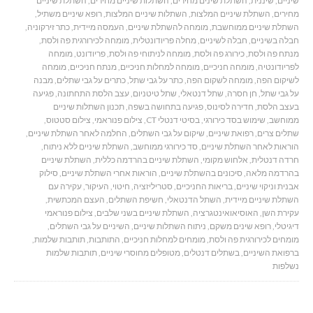
שיניים
,
שיננית
,
השתלת שינים מחירים
,
השתלות שיניים מחירים
,
השתלת שיניים
מחירים
,
השתלת שיניים המלצות
,
השתלות שיניים המלצות
,
רופא שיניים משתיל
,
השתלת שיניים ממוחשבת
,
מומחה להשתלת שיניים
,
העמסה מיידית
,
כתר זירקוניה
,
חבלה בשיניים
,
חבלה לשיניים
,
מחלה פריודונטלית
,
מומחה לכירורגית פה ולסת
,
מנתח פה ולסת
,
כירורג פה ולסת
,
מומחה לניתוחי פה ולסת
,
פריודונט
,
מומחה
לפריודונטיה
,
מומחה חניכיים
,
מומחה למחלות חניכיים
,
מנתח חניכיים
,
מומחה
לשיקום הפה
,
מומחה לשקום הפה
,
כתר על גבי שתל
,
כתרים על גבי שתלים
,
מבנה
על גבי שתל
,
חן חסרה
,
שתל דנטאלי
,
שתל טיטניום
,
עצב הלסת התחתונה
,
פגיעה
בעצב הלסת
,
חדירה לסינוס
,
פגיעה בתחושה בשפה
,
תכנון השתלות שיניים
ממוחשב
,
שימוש בסד כירורגי
,
בסיטי דנטלי CT
,
צילום פנוראמי
,
צילום סטטוס
,
שתלים צרים
,
רפואת שיניים
,
שיקום על גבי השתלים
,
החלמה לאחר השתלת שיניים
,
הוראות לאחר השתלת שיניים
,
סד כירורגי ממוחשב
,
השתלת שיניים ללא ניתוח
,
חרדה דנטלית
,
אלחוש מקומי
,
השתלת שיניים בהרדמה כללית
,
השתלת שיניים
בהרדמה מלאה
,
סיכונים בהשתלת שיניים
,
הוראות אחרי השתלת שיניים
,
סילוק
אבנית וניקוי שיניים
,
בריאות החניכיים
,
סטריליזציה
,
חיטוי
,
העיקור
,
עקירה עם
השתלת שיניים מיידית
,
השתל הדנטאלי
,
חשיפת השתלים
,
העצם המכתשית
,
עקירת השן
,
האוסיאואינטגרציה
,
השתלת שיניים בשני שלבים
,
צילום פנוראמי
דיגיטלי
,
רופא שינים משקם
,
ניתוח השתלות שיניים
,
השיניים על גבי השתלים
,
מומחים לכירורגית פה ולסת
,
מומחים למחלות חניכיים
,
התותבות
,
תותבות שלמות
,
ברפואת השיניים
,
בשתלים דנטלים
,
מטופלים מחוסרי שיניים
,
תותבות שלמות
נשלפות