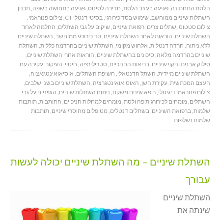
הלסת התחתונה
,
פגיעה בעצב הלסת
,
חדירה לסינוס
,
פגיעה בתחושה בשפה
,
תכנון
השתלות שיניים ממוחשב
,
שימוש בסד כירורגי
,
בסיטי דנטלי CT
,
צילום פנוראמי
,
צילום סטטוס
,
שתלים צרים
,
רפואת שיניים
,
שיקום על גבי השתלים
,
החלמה לאחר
השתלת שיניים
,
הוראות לאחר השתלת שיניים
,
סד כירורגי ממוחשב
,
השתלת שיניים
ללא ניתוח
,
חרדה דנטלית
,
אלחוש מקומי
,
השתלת שיניים בהרדמה כללית
,
השתלת
שיניים בהרדמה מלאה
,
סיכונים בהשתלת שיניים
,
הוראות אחרי השתלת שיניים
,
סילוק אבנית וניקוי שיניים
,
בריאות החניכיים
,
סטריליזציה
,
חיטוי
,
העיקור
,
עקירה עם
השתלת שיניים מיידית
,
השתל הדנטאלי
,
חשיפת השתלים
,
אוסיאואינטגאציה
,
העצם המכתשית
,
עקירת השן
,
האוסיאואינטגרציה
,
השתלת שיניים בשני שלבים
,
צילום פנוראמי דיגיטלי
,
רופא שינים משקם
,
ניתוח השתלות שיניים
,
השיניים על גבי
השתלים
,
מומחים לכירורגית פה ולסת
,
מומחים למחלות חניכיים
,
התותבות
,
תותבות
שלמות
,
ברפואת השיניים
,
בשתלים דנטלים
,
מטופלים מחוסרי שיניים
,
תותבות
שלמות נשלפות
השתלת שיניים – מה השתלת שיניים יכולה לעשות
עבורך
השתלת שיניים
שינתה את