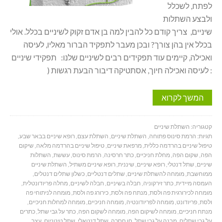
לפתח, לשכלל
ולבצע השתלות
שיניים, צריך קודם כל להבין למה בן אדם זקוק לשיניים בכלל. אולי
בכלל אין בהן צורך? ובכן מעבר לתפקיד הברור מאליו, לעיסה
ואכילה, קיימים עוד תפקידים רבים לשיניים שלנו: תפקידי שיניים
: לעיסה ואכילה חיוך, אסתטיקה דיבור הבעת רגשות (
המשך לקרוא
קטגוריה:
השתלת שיניים
תגיות:
הרמת סינוס פתוחה
,
השתלת שיניים
,
השתלת עצם
,
רופא שיניים בבאר שבע
,
טיפול שיניים בהרדמה כללית
,
מרפאת שיניים
,
טיפול שיניים בהרדמה מלאה
,
שיקום
הפה
,
שקום הפה
,
מחלת חניכיים
,
כתר חרסינה
,
הרמת סינוס
,
עששת
,
השתלות
שיניים
,
שתל דנטלי
,
רופא שיניים
,
שיננית
,
רופא שיניים משתיל
,
השתלת שיניים
ממוחשבת
,
מומחה להשתלת שיניים
,
שתלים דנטליים
,
כשלון שתלים דנטלים
,
העמסה מיידית
,
כתר זירקוניה
,
חבלה בשיניים
,
חבלה לשיניים
,
מחלה פריודונטלית
,
מומחה לכירורגית פה ולסת
,
מנתח פה ולסת
,
כירורג פה ולסת
,
מומחה לניתוחי פה
ולסת
,
פריודונט
,
מומחה לפריודונטיה
,
מומחה חניכיים
,
מומחה למחלות חניכיים
,
מנתח חניכיים
,
מומחה לשיקום הפה
,
מומחה לשקום הפה
,
כתר על גבי שתל
,
כתרים
על גבי שתלים
,
מבנה על גבי שתל
,
חן חסרה
,
שתל דנטאלי
,
שתל טיטניום
,
עצב