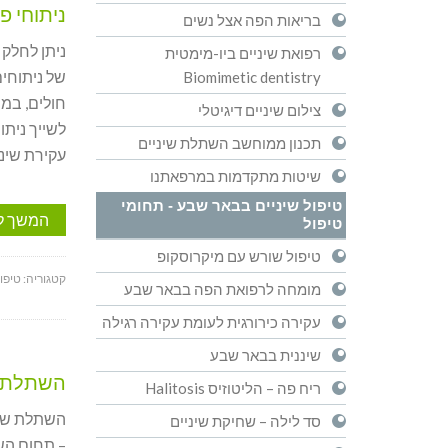
ניתוחי פ
בריאות הפה אצל נשים
ניתן לחלק 
רפואת שיניים ביו-מימטית
של ניתוחים
Biomimetic dentistry
חולים, במח
צילום שיניים דיגיטלי
לשייך ניתו
תכנון ממוחשב השתלת שיניים
עקירת שיני
שיטות מתקדמות במרפאתנו
טיפול שיניים בבאר שבע - תחומי
המשך ל
טיפול
טיפול שורש עם מיקרוסקופ
קטגוריה:
טיפול
מומחה לרפואת הפה בבאר שבע
עקירה כירורגית לעומת עקירה רגילה
שיננית בבאר שבע
השתלת ש
ריח פה – הליטוזיס Halitosis
השתלת שינ
סד לילה – שחיקת שיניים
– תחום הש