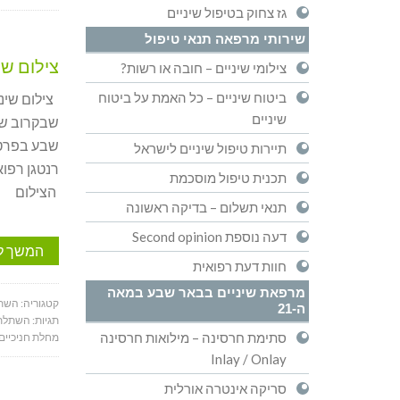
גז צחוק בטיפול שיניים
שירותי מרפאה תנאי טיפול
צילום שינ
צילומי שיניים – חובה או רשות?
ביטוח שיניים – כל האמת על ביטוח
צילום שיני
שיניים
שבקרוב שי
שבע בפרט ו
תיירות טיפול שיניים לישראל
רנטגן רפוא
תכנית טיפול מוסכמת
הצילום
תנאי תשלום – בדיקה ראשונה
דעה נוספת Second opinion
המשך ל
חוות דעת רפואית
מרפאת שיניים בבאר שבע במאה
קטגוריה:
השתל
ה-21
תגיות:
השתלת 
סתימת חרסינה – מילואות חרסינה
מחלת חניכיים
Inlay / Onlay
סריקה אינטרה אורלית