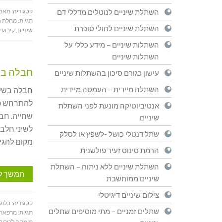
השתלת שיניים לנוטלים מדללי דם
קטגוריה:
מאמר
תגיות:
מחלת ח
השתלת שיניים לחולי סוכרת
שיניים
,
קיבוע 
השתלות שיניים – מידע כללי על
השתלות שיניים
חבלה בש
עישון כגורם סיכון בהשתלות שיניים
השתלה מיידית – העמסה מיידית
חבלה בשיני
להתרחש כת
אנטיביוטיקה מונעת לפני השתלת
שחייה. חבל
שיניים
לשיני חלב
שתל דנטלי כושל -לשפץ או לסלק
מקום להגי
הרמת סינוס זעיר פולשנית
השתלת שיניים ללא ניתוח – השתלת
המשך ל
שיניים ממוחשבת
צילום שיניים דיגיטלי
קטגוריה:
בלוג
שתלים זמניים – מתי מוסיפים שתלים
תגיות:
מרפאת 
מומחה לכירורג