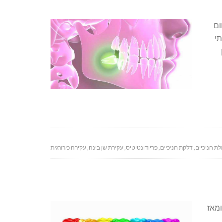
ום
תי
ת חניכיים
,
דלקת חניכיים
,
פריודונטיטיס
,
עקירת שן בינה
,
עקירה כירורגית
ומאז