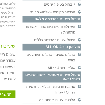
על גבי שתלים
גז צחוק בטיפול שיניים
ממוחשב
,
שימו
הרדמה מקומית – אלחוש מקומי
השתלת שיניי
שיניים
,
הוראות
טיפול שיניים בהרדמה מלאה
אוסיאואינטגא
השתלים
,
מומח
השתלת שיניים ביום אחד – אמת או
פרסומת ?
טיפול שיניים בהרדמה כללית
שיניים ר
אול און פור ALL ON 4
שיניים רגי
שתלים מוטים – שתלים המותקנים
בזוית
עבודה עם ח
רגישות הו
אול און פור All on 4
השן, המצבי
טיפול שיניים אסתטי - יישור שיניים
להצביע
בלתי נראה
סתימת חרסינה – מילואות חרסינה
Inlay / Onlay
המשך ל
הלבנת שיניים ואסתטיקה