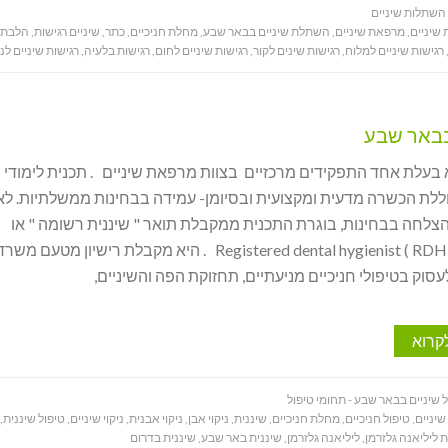
 השתלות שיניים
שיניים
,
מרפאת שיניים
,
השתלת שיניים בבאר שבע
,
מחלת חניכיים
,
כתר
,
שיניים רגישות
,
הלבת ש
רגישות שיניים למלוח
,
רגישות שינים לקור
,
רגישות שיניים לחום
,
רגישות בלעיה
,
רגישות שיניים לנ
בבאר שבע
 בעלת אחד התפקידים מרכזיים בצוות מרפאת שיניים . תכנית לימודי
וללת הכשרה מדעית ומקצועית ובסיומן- עמידה בבחינות ממשלתיות. ל
לחה בבחינות, בוגרת התכנית ממקבלת תואר " שיננית רשומה " או
באנגלית ( Registered dental hygienist ( RDH . היא מקבלת רישיון מטעם משר
סוק בטיפולי חניכיים מניעתיים, תחזוקת הפה והשיניים,
קרוא
 שיניים בבאר שבע - תחומי טיפול
יניים
,
טיפול חניכיים
,
מחלת חניכיים
,
שיננית
,
ניקוי אבן
,
ניקוי אבנית
,
ניקוי שיניים
,
טיפול שיננית
,
ת ליליאנה גלזרמן
,
ליליאנה גלזרמן
,
שיננית באר שבע
,
שיננית בדרום