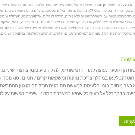
,
מבנה על גבי שתל
,
חן חסרה
,
שתל דנטאלי
,
שתל טיטניום
,
עצב הלסת התחתונה
,
פגיעה בעצב 
ש בסד כירורגי
,
בסיטי דנטלי CT
,
צילום פנוראמי
,
צילום סטטוס
,
שתלים צרים
,
רפואת שיניים
,
שיק
ם
,
סד כירורגי ממוחשב
,
השתלת שיניים ללא ניתוח
,
חרדה דנטלית
,
אלחוש מקומי
,
השתלת שיניים
 אחרי השתלת שיניים
,
סילוק אבנית וניקוי שיניים
,
בריאות החניכיים
,
סטריליזציה
,
חיטוי
,
העיקור
,
ציה
,
העצם המכתשית
,
עקירת השן
,
האוסיאואינטגרציה
,
השתלת שיניים בשני שלבים
,
צילום פנ
ים לכירורגית פה ולסת
,
מומחים למחלות חניכיים
,
התותבות
,
תותבות שלמות
,
ברפואת השיניים
,
גישות
שות הן תופעה נפוצה למדי. הרגישות עלולה להופיע בזמן צחצוח שיניים,
וט דנטלי, או במהלך צריכת מזונות ומשקאות קרים / חמים . סוג נוסף 
א כאב מסוים בזמן הלעיסה. למעשה הסימנים הנ"ל הם מנגנון ההתראה
עה בדרך כלל על בעיה כל שהיא במערכת המשנן. שיניים רגישות עלולו
קרוא