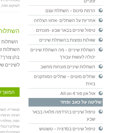
זמניים
לשיקום הפה
,
הרמת סינוס – השתלת עצם
אחריות על השתלים -אחוז הצלחה
השתלות ש
טיפול שיניים בבאר שבע -מונחים
שאלות נפוצות בהשתלת שיניים
השתלות שינ
השתלות שינ
השתלת שיניים – מה השתלת שיניים
יכולה לעשות עבורך
בהן צורך? 
לשיניים של
השתלות שיניים מונחות מחשב
שתלים מוטים – שתלים המותקנים
בזוית
המשך ל
אול און פור All on 4
שליטה על כאב ופחד
קטגוריה:
השתל
טיפול שיניים בהרדמה מלאה בבאר
תגיות:
הרמת ס
שבע
הפה
,
מחלת חנ
שתלים דנטליי
טיפול שיניים בסדציה – טשטוש
מומחה לניתוח