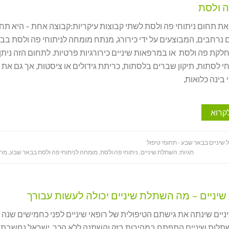
ה ולסת
את תחום ניתוחי פה ולסת לשתי קבוצות עיקריות:קבוצה אחת – היא תח
 נרחבים, המבוצעים על ידי כירורג, מנתח מומחה לניתוחי פה ולסת בב
לקת פה ולסת או במרפאות שיניים כירורגיות פרטיות. לתחום הזה ניתן
חי לסתות, תיקון שברים בלסתות, כריתת גידולים או ציסטות, אך גם את
 בינה כלואות,
קרוא
 שיניים בבאר שבע - תחומי טיפול
תגיות:
השתלת שיניים
,
ניתוחי פה ולסת
,
מומחה לניתוחי פה ולסת בבאר שבע
,
מחל
יניים – מה השתלת שיניים יכולה לעשות עבורך
יים שינתה את גישתם הטיפולית של רופאי שיניים לפני כחמישים שנה 
תלות שיניים התפתח במהירות בזק והשתנה ללא הכר. ישראל נחשבת