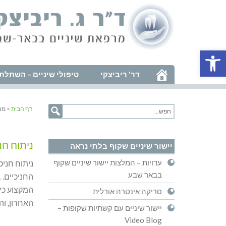
פתח סרגל נגישות
דר' ריביצקי
טיפולי שיניים – השתלת 
דף הבית
> מח
ניתוח חני
יישור שיניים שקוף בלתי נראה
עדויות – המלצות יישור שיניים שקוף
ניתוח חניכי
בבאר שבע
החניכיים. 
המקצוע כיו
סריקה אינטרה אורלית
האחרון, ו
יישור שיניים עם קשתיות שקופות –
Video Blog