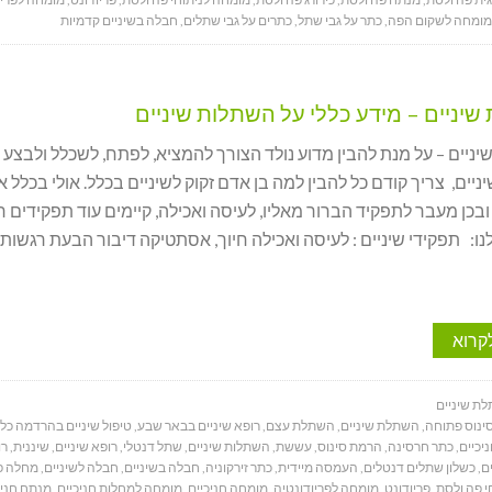
מומחה לשקום הפה
,
כתר על גבי שתל
,
כתרים על גבי שתלים
,
חבלה בשיניים קדמיות
יניים – מידע כללי על השתלות שיניים
יים – על מנת להבין מדוע נולד הצורך להמציא, לפתח, לשכלל ולבצע
יים, צריך קודם כל להבין למה בן אדם זקוק לשיניים בכלל. אולי בכלל אי
ובכן מעבר לתפקיד הברור מאליו, לעיסה ואכילה, קיימים עוד תפקידים ר
נו: תפקידי שיניים : לעיסה ואכילה חיוך, אסתטיקה דיבור הבעת רגשות 
קרוא
ת שיניים
ינוס פתוחה
,
השתלת שיניים
,
השתלת עצם
,
רופא שיניים בבאר שבע
,
טיפול שיניים בהרדמה כל
יכיים
,
כתר חרסינה
,
הרמת סינוס
,
עששת
,
השתלות שיניים
,
שתל דנטלי
,
רופא שיניים
,
שיננית
,
רו
ם
,
כשלון שתלים דנטלים
,
העמסה מיידית
,
כתר זירקוניה
,
חבלה בשיניים
,
חבלה לשיניים
,
מחלה פר
י פה ולסת
,
פריודונט
,
מומחה לפריודונטיה
,
מומחה חניכיים
,
מומחה למחלות חניכיים
,
מנתח חניכ