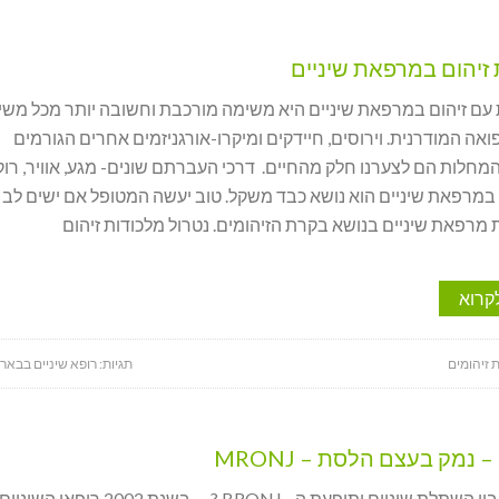
זיהום במרפאת שיניים
עם זיהום במרפאת שיניים היא משימה מורכבת וחשובה יותר מכל משי
ה המודרנית. וירוסים, חיידקים ומיקרו-אורגניזמים אחרים הגורמים
המחלות הם לצערנו חלק מהחיים. דרכי העברתם שונים- מגע, אוויר, רוק
ם במרפאת שיניים הוא נושא כבד משקל. טוב יעשה המטופל אם ישים לב 
מרפאת שיניים בנושא בקרת הזיהומים. נטרול מלכודות זיהום
קרוא
 זיהומים
תגיות:
רופא שיניים בבאר
מה הקשר בין השתלת שיניים ותופעת ה- BRONJ ? בשנת 2002 רופ