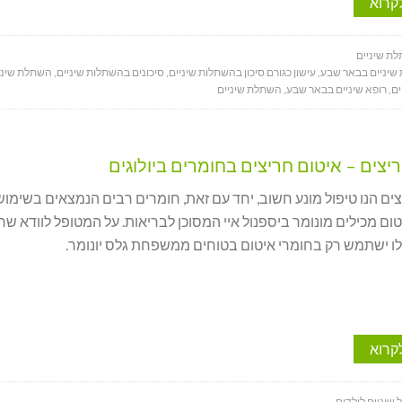
קרוא
ת שיניים
שיניים בבאר שבע
,
עישון כגורם סיכון בהשתלות שיניים
,
סיכונים בהשתלות שיניים
,
השתלת שיני
ים
,
רופא שיניים בבאר שבע
,
השתלת שיניים
יצים – איטום חריצים בחומרים ביולוגים
ים הנו טיפול מונע חשוב, יחד עם זאת, חומרים רבים הנמצאים בשימוש
ום מכילים מונומר ביספנול איי המסוכן לבריאות. על המטופל לוודא שר
לו ישתמש רק בחומרי איטום בטוחים ממשפחת גלס יונומר.
קרוא
 שיניים לילדים