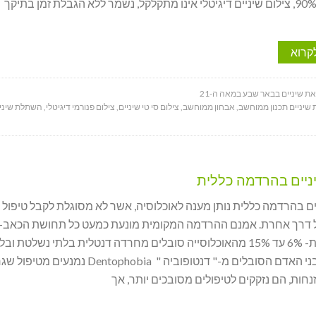
קרוא
ת שיניים בבאר שבע במאה ה-21
שיניים תכנון ממוחשב
,
אבחון ממוחשב
,
צילום סי טי שיניים
,
צילום פנורמי דיגיטלי
,
השתלת שיני
ניים בהרדמה כללית
ים בהרדמה כללית נותן מענה לאוכלוסיה, אשר לא מסוגלת לקבל טיפול
ל דרך אחרת. אמנם ההרדמה המקומית מונעת כמעט כל תחושת הכאב-
ולמרות זאת- 6% עד 15% מהאוכלוסייה סובלים מחרדה דנטלית בלתי נשלטת וב
מוסברת. בני האדם הסובלים מ-" דנטופוביה " Dentophobia נמנעים מ
נחות, הם נזקקים לטיפולים מסובכים יותר, אך