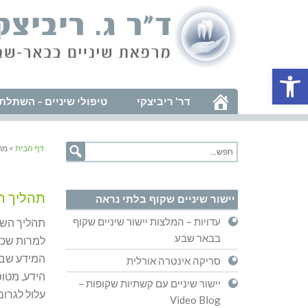
פתח סרגל נגישות
דר' ריביצקי
טיפולי שיניים – השתלת 
דף הבית
> מר
תהליך ה
יישור שיניים שקוף בלתי נראה
עדויות – המלצות יישור שיניים שקוף
בבאר שבע
למרות שכל 
המידע שביד
סריקה אינטרה אורלית
הידע, מטו
יישור שיניים עם קשתיות שקופות –
עלול לגרו
Video Blog