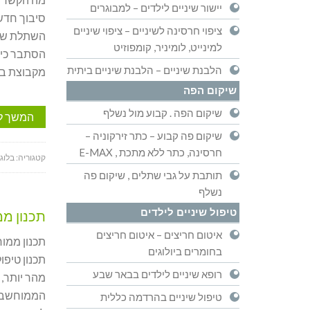
יישור שיניים לילדים – למבוגרים
סיבוך חדש,
ציפוי חרסינה לשיניים – ציפוי שיניים
השתלת שיני
למינייט, לומיניר, קומפוזיט
הסתבר כי 
הלבנת שיניים – הלבנת שיניים ביתית
מקבוצת ב
שיקום הפה
שיקום הפה . קבוע מול נשלף
המשך ל
שיקום פה קבוע – כתר זירקוניה –
חרסינה, כתר ללא מתכת , E-MAX
קטגוריה:
בלוג
תותבת על גבי שתלים , שיקום פה
נשלף
טיפול שיניים לילדים
תכנון מ
איטום חריצים – איטום חריצים
תכנון ממו
בחומרים ביולוגים
תכנון טיפו
רופא שיניים לילדים בבאר שבע
מהר יותר, 
הממוחשב מ
טיפול שיניים בהרדמה כללית