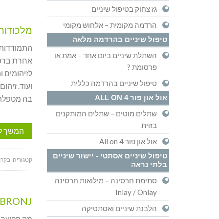
גז צחוק בטיפול שיניים
הרדמה מקומית – אלחוש מקומי
מלכודות 
טיפול שיניים בהרדמה מלאה
התמודדות 
השתלת שיניים ביום אחד – אמת או
אחרת ברפוא
פרסומת ?
לזיהומים ו
טיפול שיניים בהרדמה כללית
ועוד. זיהו
אול און פור ALL ON 4
בה מטפלת 
שתלים מוטים – שתלים המותקנים
בזוית
המשך ל
אול און פור All on 4
טיפול שיניים אסתטי - יישור שיניים
קטגוריה:
בקרת
בלתי נראה
סתימת חרסינה – מילואות חרסינה
Inlay / Onlay
BRONJ – נמק בעצם הלסת – MRONJ
הלבנת שיניים ואסתטיקה