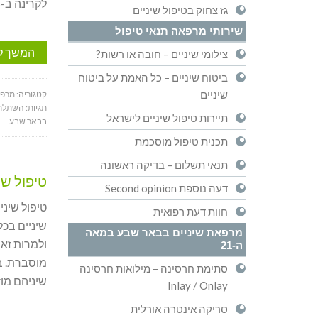
לקרינה ב-90%, צילום שיניים דיגיטלי אינו מתקלקל, נשמר ללא הגבלת זמן בתיקך
גז צחוק בטיפול שיניים
שירותי מרפאה תנאי טיפול
המשך ל
צילומי שיניים – חובה או רשות?
ביטוח שיניים – כל האמת על ביטוח
שיניים
קטגוריה:
מרפא
תגיות:
השתלת 
תיירות טיפול שיניים לישראל
בבאר שבע
תכנית טיפול מוסכמת
תנאי תשלום – בדיקה ראשונה
טיפול שי
דעה נוספת Second opinion
טיפול שיני
חוות דעת רפואית
שיניים בכ
מרפאת שיניים בבאר שבע במאה
ה-21
סתימת חרסינה – מילואות חרסינה
שיניהם מוז
Inlay / Onlay
סריקה אינטרה אורלית