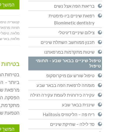
המשך ל
בריאות הפה אצל נשים
רפואת שיניים ביו-מימטית
קטגוריה:
טיפו
Biomimetic dentistry
תגיות:
מרפאת 
צילום שיניים דיגיטלי
מלאה
,
טיפול 
מלאה
,
באר ש
תכנון ממוחשב השתלת שיניים
שיטות מתקדמות במרפאתנו
טיפול שיניים בבאר שבע - תחומי
בטיחות 
טיפול
בטיחות המ
טיפול שורש עם מיקרוסקופ
ביותר – ה
מומחה לרפואת הפה בבאר שבע
מרפאת שינ
עקירה כירורגית לעומת עקירה רגילה
הפסקה. הפ
שיננית בבאר שבע
מתקדמת, ה
הטמעת שי
ריח פה – הליטוזיס Halitosis
סד לילה – שחיקת שיניים
המשך ל