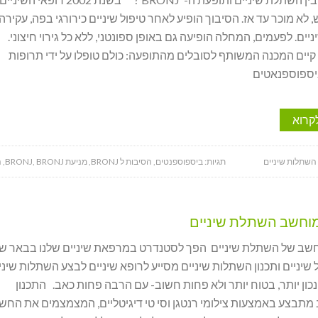
 לא מוכר עד אז. הסיבוך הופיע לאחר טיפול שיניים כירורגי בפה, עקירה 
ים. לפעמים, המחלה הופיעה גם באופן ספונטני, ללא כל גירוי חיצוני.
קיים המכנה המשותף לסובלים מהתופעה: כולם טופלו על ידי תרופות
יספוספנאטים
קרוא
 השתלות שיניים
תגיות:
ביספוספנטים
,
הסיבות ל BRONJ
,
מניעת BRONJ
BRONJ
,
,
ה
מוחשב השתלת שיניים
חשב של השתלת שיניים הפך לסטנדרט במרפאת שיניים שלנו בבאר ש
ל שיניים ותכנון השתלות שיניים מסייע לרופא שיניים לבצע השתלות שיני
נכון יותר, בטוח יותר ולא פחות חשוב- עם הרבה פחות כאב. התכנון
תבצע באמצעות צילומי רנטגן וסי טי דיגיטליים, המצמצמים את החש