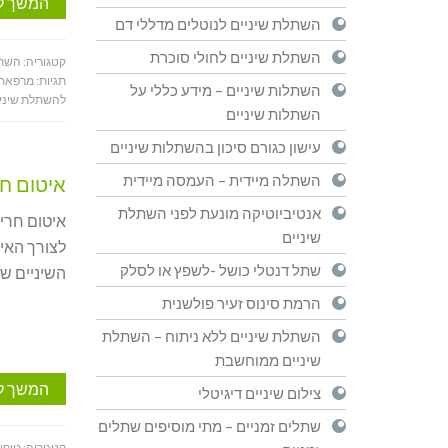
המשך ל
השתלת שיניים לנוטלים מדללי דם
השתלת שיניים לחולי סוכרת
קטגוריה:
השתל
תגיות:
מרפאת 
השתלות שיניים – מידע כללי על
להשתלת שיני
השתלות שיניים
עישון כגורם סיכון בהשתלות שיניים
השתלה מיידית – העמסה מיידית
איטום חר
אנטיביוטיקה מונעת לפני השתלת
איטום חריצ
שיניים
לצורך האיט
שתל דנטלי כושל -לשפץ או לסלק
השיניים ש
הרמת סינוס זעיר פולשנית
השתלת שיניים ללא ניתוח – השתלת
שיניים ממוחשבת
המשך ל
צילום שיניים דיגיטלי
שתלים זמניים – מתי מוסיפים שתלים
קטגוריה:
טיפול