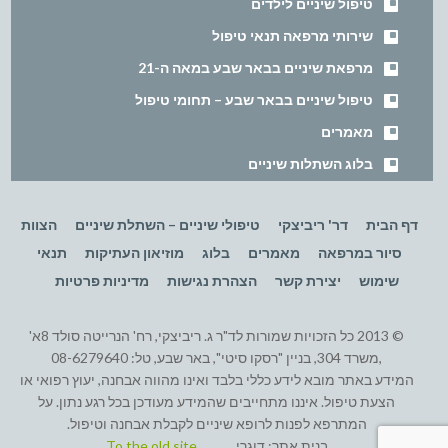
טיפול שיניים לילדים
שירותי מרפאה תנאי טיפול
מרפאת שיניים בבאר שבע במאה ה-21
טיפול שיניים בבאר שבע – תחומי טיפול
מאמרים
בלוג השתלות שיניים
דף הבית
דר' ריביצקי
טיפולי שיניים – השתלת שיניים
הצוות
סיור במרפאה
מאמרים
בלוג
מוזיאון העתיקות
תנאי
שימוש
יצירת קשר
הצהרת נגישות
מדיניות פרטיות
© 2013 כל הזכויות שמורות לד"ר ג. ריביצקי, רח' הנרייטה סולד 8א'
,משרד 304, בניין "רסקו סיטי", באר שבע, טל: 08-6279640
המידע באתר מובא לידע כללי בלבד ואינו מהווה אבחנה, יעוץ רפואי או
הצעת טיפול. איננו מתחייבים שהמידע מעודכן בכל רגע נתון. על
המתרפא לפנות לרופא שיניים לקבלת אבחנה וטיפול.
בנית אתר:
דוגרי
To the old site