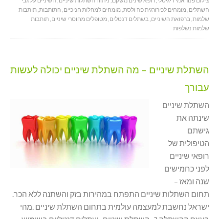
צילום פנוראמי דיגיטלי
,
רופא שינים משקם
,
ניתוח השתלות שיניים
,
השיניים על גבי
השתלים
,
מומחים לכירורגית פה ולסת
,
מומחים למחלות חניכיים
,
התותבות
,
תותבות
שלמות
,
ברפואת השיניים
,
בשתלים דנטלים
,
מטופלים מחוסרי שיניים
,
תותבות
שלמות נשלפות
השתלת שיניים – מה השתלת שיניים יכולה לעשות
עבורך
השתלת שיניים
שינתה את
גישתם
הטיפולית של
רופאי שיניים
לפני כחמישים
שנה ומאז –
תחום השתלות שיניים התפתח במהירות בזק והשתנה ללא הכר.
ישראל נחשבת למעצמה עולמית בתחום השתלת שיניים .מהי