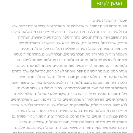
המשך לקרוא
קטגוריה:
השתלת שיניים
תגיות:
הרמת סינוס פתוחה
,
השתלת שיניים
,
השתלת עצם
,
רופא שיניים בבאר שבע
,
טיפול שיניים בהרדמה כללית
,
מרפאת שיניים
,
טיפול שיניים בהרדמה מלאה
,
שיקום
הפה
,
שקום הפה
,
מחלת חניכיים
,
כתר חרסינה
,
הרמת סינוס
,
עששת
,
השתלות
שיניים
,
שתל דנטלי
,
רופא שיניים
,
שיננית
,
רופא שיניים משתיל
,
השתלת שיניים
ממוחשבת
,
מומחה להשתלת שיניים
,
שתלים דנטליים
,
כשלון שתלים דנטלים
,
העמסה מיידית
,
כתר זירקוניה
,
חבלה בשיניים
,
חבלה לשיניים
,
מחלה פריודונטלית
,
מומחה לכירורגית פה ולסת
,
מנתח פה ולסת
,
כירורג פה ולסת
,
מומחה לניתוחי פה
ולסת
,
פריודונט
,
מומחה לפריודונטיה
,
מומחה חניכיים
,
מומחה למחלות חניכיים
,
מנתח חניכיים
,
מומחה לשיקום הפה
,
מומחה לשקום הפה
,
כתר על גבי שתל
,
כתרים
על גבי שתלים
,
מבנה על גבי שתל
,
חן חסרה
,
שתל דנטאלי
,
שתל טיטניום
,
עצב
הלסת התחתונה
,
פגיעה בעצב הלסת
,
חדירה לסינוס
,
פגיעה בתחושה בשפה
,
תכנון
השתלות שיניים ממוחשב
,
שימוש בסד כירורגי
,
בסיטי דנטלי CT
,
צילום פנוראמי
,
צילום סטטוס
,
שתלים צרים
,
רפואת שיניים
,
שיקום על גבי השתלים
,
החלמה לאחר
השתלת שיניים
,
הוראות לאחר השתלת שיניים
,
סד כירורגי ממוחשב
,
השתלת שיניים
ללא ניתוח
,
חרדה דנטלית
,
אלחוש מקומי
,
השתלת שיניים בהרדמה כללית
,
השתלת
שיניים בהרדמה מלאה
,
סיכונים בהשתלת שיניים
,
הוראות אחרי השתלת שיניים
,
סילוק אבנית וניקוי שיניים
,
בריאות החניכיים
,
סטריליזציה
,
חיטוי
,
העיקור
,
עקירה עם
השתלת שיניים מיידית
,
השתל הדנטאלי
,
חשיפת השתלים
,
אוסיאואינטגאציה
,
העצם המכתשית
,
עקירת השן
,
האוסיאואינטגרציה
,
השתלת שיניים בשני שלבים
,