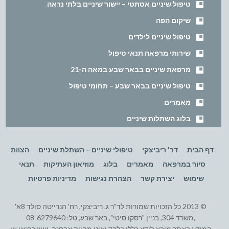
טיפול שיניים אסתטי – יישור שיניים בלתי נראה
שיקום הפה
טיפול שיניים לילדים
שירותי מרפאה תנאי טיפול
מרפאת שיניים בבאר שבע במאה ה-21
טיפול שיניים בבאר שבע – תחומי טיפול
מאמרים
בלוג השתלות שיניים
דף הבית
דר' ריביצקי
טיפולי שיניים – השתלת שיניים
הצוות
סיור במרפאה
מאמרים
בלוג
מוזיאון העתיקות
תנאי
שימוש
יצירת קשר
הצהרת נגישות
מדיניות פרטיות
© 2013 כל הזכויות שמורות לד"ר ג. ריביצקי, רח' הנרייטה סולד 8א'
,משרד 304, בניין "רסקו סיטי", באר שבע, טל: 08-6279640
המידע באתר מובא לידע כללי בלבד ואינו מהווה אבחנה, יעוץ רפואי או