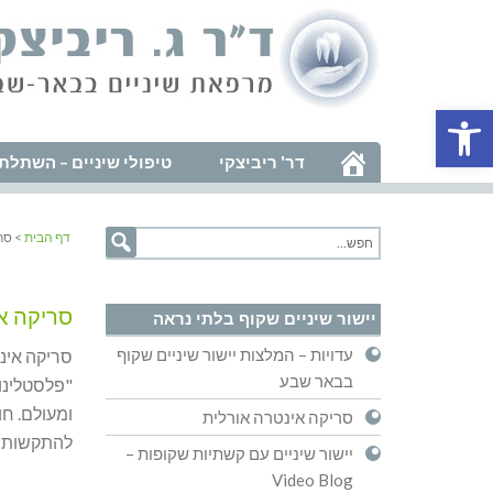
פתח סרגל נגישות
דר' ריביצקי
טיפולי שיניים – השתלת 
דף הבית
> סר
סריקה א
יישור שיניים שקוף בלתי נראה
עדויות – המלצות יישור שיניים שקוף
סריקה אינ
בבאר שבע
"פלסטלינו
ומעולם. ח
סריקה אינטרה אורלית
להתקשותו. ושלא תהיה 
יישור שיניים עם קשתיות שקופות –
Video Blog