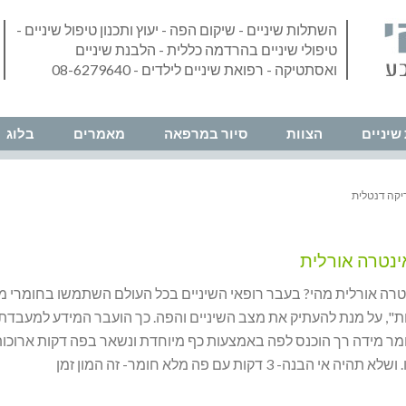
השתלות שיניים - שיקום הפה - יעוץ ותכנון טיפול שיניים -
טיפולי שיניים בהרדמה כללית - הלבנת שיניים
ואסתטיקה - רפואת שיניים לילדים - 08-6279640
שיניים
הצוות
סיור במרפאה
מאמרים
בלוג
יקה דנטלית
ינטרה אורלית
טרה אורלית מהי? בעבר רופאי השיניים בכל העולם השתמשו בחומרי מי
ת", על מנת להעתיק את מצב השיניים והפה. כך הועבר המידע למעבדת 
ומר מידה רך הוכנס לפה באמצעות כף מיוחדת ונשאר בפה דקות ארוכות
אי הבנה- 3 דקות עם פה מלא חומר- זה המון זמן