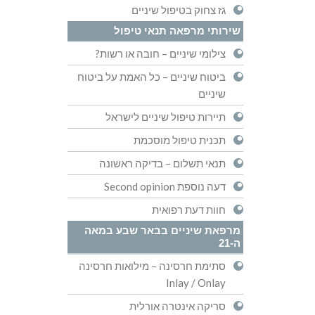
גז צחוק בטיפול שיניים
שירותי מרפאה תנאי טיפול
צילומי שיניים – חובה או רשות?
ביטוח שיניים – כל האמת על ביטוח
שיניים
תיירות טיפול שיניים לישראל
תכנית טיפול מוסכמת
תנאי תשלום – בדיקה ראשונה
דעה נוספת Second opinion
חוות דעת רפואית
מרפאת שיניים בבאר שבע במאה
ה-21
סתימת חרסינה – מילואות חרסינה
Inlay / Onlay
סריקה אינטרה אורלית