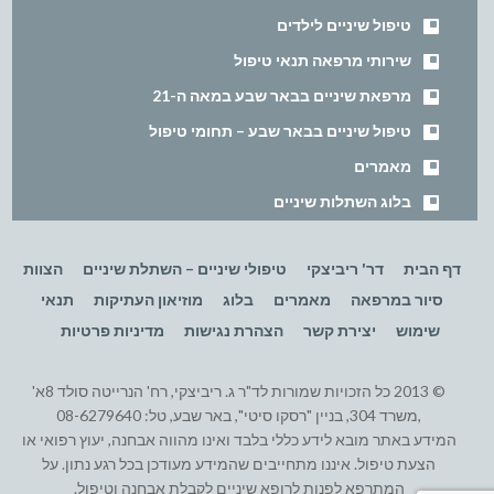
טיפול שיניים לילדים
שירותי מרפאה תנאי טיפול
מרפאת שיניים בבאר שבע במאה ה-21
טיפול שיניים בבאר שבע – תחומי טיפול
מאמרים
בלוג השתלות שיניים
דף הבית
דר' ריביצקי
טיפולי שיניים – השתלת שיניים
הצוות
סיור במרפאה
מאמרים
בלוג
מוזיאון העתיקות
תנאי
שימוש
יצירת קשר
הצהרת נגישות
מדיניות פרטיות
© 2013 כל הזכויות שמורות לד"ר ג. ריביצקי, רח' הנרייטה סולד 8א'
,משרד 304, בניין "רסקו סיטי", באר שבע, טל: 08-6279640
המידע באתר מובא לידע כללי בלבד ואינו מהווה אבחנה, יעוץ רפואי או
הצעת טיפול. איננו מתחייבים שהמידע מעודכן בכל רגע נתון. על
המתרפא לפנות לרופא שיניים לקבלת אבחנה וטיפול.