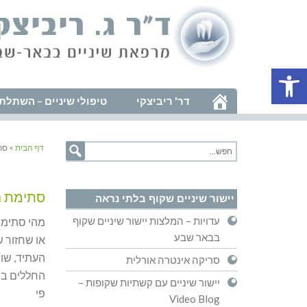
פתח סרגל נגישות
דר' ריביצקי
טיפולי שיניים – השתלת 
דף הבית
> סת
סתימת חרסינ
יישור שיניים שקוף בלתי נראה
עדויות – המלצות יישור שיניים שקוף
בבאר שבע
או שחזור ש
סריקה אינטרה אורלית
החללים בש
יישור שיניים עם קשתיות שקופות –
פי
Video Blog