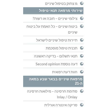
גז צחוק בטיפול שיניים
שירותי מרפאה תנאי טיפול
צילומי שיניים – חובה או רשות?
ביטוח שיניים – כל האמת על ביטוח
שיניים
תיירות טיפול שיניים לישראל
תכנית טיפול מוסכמת
תנאי תשלום – בדיקה ראשונה
דעה נוספת Second opinion
חוות דעת רפואית
מרפאת שיניים בבאר שבע במאה
ה-21
סתימת חרסינה – מילואות חרסינה
Inlay / Onlay
סריקה אינטרה אורלית