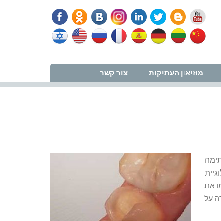
נווט למרפאה
מוזיאון העתיקות
צור קשר
א: זאת סתימה
גיית
ניים סתמו את
ה על