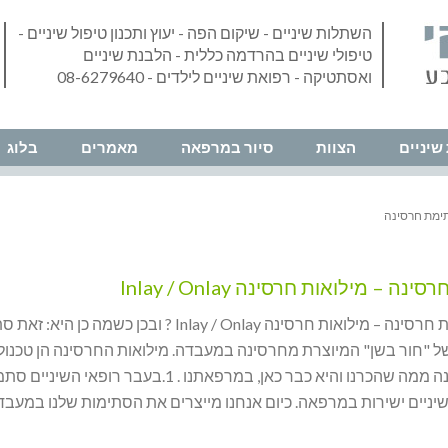
השתלות שיניים - שיקום הפה - יעוץ ותכנון טיפול שיניים -
טיפולי שיניים בהרדמה כללית - הלבנת שיניים
ואסתטיקה - רפואת שיניים לילדים - 08-6279640
שיניים
הצוות
סיור במרפאה
מאמרים
בלוג
ימת חרסינה
ה – מילואות חרסינה Inlay / Onlay
מהי סתימת חרסינה – מילואות חרסינה Inlay / Onlay ? ובכן כשמה כן הי
ל "חור בשן" המיוצרת מחרסינה במעבדה. מילואות החרסינה הן טכנולו
העתיד, שונה ממה שהכרנו והיא כבר כאן, במרפאתנו . 1.בעבר רופאי השי
יניים ישירות במרפאה. כיום אנחנו מייצרים את הסתימות שלנו במעבד