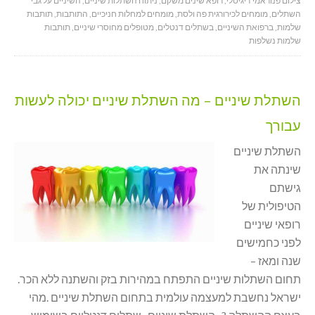
צילום פנוראמי דיגיטלי
,
רופא שינים משקם
,
ניתוח השתלות שיניים
,
השיניים על גבי
השתלים
,
מומחים לכירורגית פה ולסת
,
מומחים למחלות חניכיים
,
התותבות
,
תותבות
שלמות
,
ברפואת השיניים
,
בשתלים דנטלים
,
מטופלים מחוסרי שיניים
,
תותבות
שלמות נשלפות
השתלת שיניים – מה השתלת שיניים יכולה לעשות
עבורך
השתלת שיניים
שינתה את
גישתם
הטיפולית של
רופאי שיניים
לפני כחמישים
שנה ומאז –
תחום השתלות שיניים התפתח במהירות בזק והשתנה ללא הכר.
ישראל נחשבת למעצמה עולמית בתחום השתלת שיניים .מהי