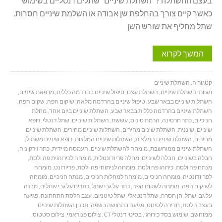
בעצם ההשתלה ? השתלת שיניים שתלים דנטליים בשימוש
כאשר קיים צורך בהחלפת שן אבודה או השלמת שיניים חסרות.
שתל מחליף את שורש השן
המשך לקרוא
קטגוריה:
השתלת שיניים
תגיות:
השתלת שיניים
,
השתלת עצם
,
טיפול שיניים בהרדמה כללית
,
מרפאת שיניים
,
השתלות שיניים בבאר שבע
,
טיפול שיניים בהרדמה מלאה
,
שיקום הפה
,
שקום הפה
,
השתלת שיניים בהרדמה כללית בבאר שבע
,
השתלת שיניים ביום אחד
,
מחלת
חניכיים
,
כתר חרסינה
,
הרמת סינוס
,
עששת
,
השתלות שיניים
,
שתל דנטלי
,
רופא
שיניים
,
שיננית
,
השתלת שינים מחירים
,
השתלות שיניים מחירים
,
השתלת שיניים
מחירים
,
השתלת שיניים המלצות
,
השתלות שיניים המלצות
,
רופא שיניים משתיל
,
השתלת שיניים ממוחשבת
,
מומחה להשתלת שיניים
,
העמסה מיידית
,
כתר זירקוניה
,
חבלה בשיניים
,
חבלה לשיניים
,
מחלה פריודונטלית
,
מומחה לכירורגית פה ולסת
,
מנתח פה ולסת
,
כירורג פה ולסת
,
מומחה לניתוחי פה ולסת
,
פריודונט
,
מומחה
לפריודונטיה
,
מומחה חניכיים
,
מומחה למחלות חניכיים
,
מנתח חניכיים
,
מומחה
לשיקום הפה
,
מומחה לשקום הפה
,
כתר על גבי שתל
,
כתרים על גבי שתלים
,
מבנה
על גבי שתל
,
חן חסרה
,
שתל דנטאלי
,
שתל טיטניום
,
עצב הלסת התחתונה
,
פגיעה
בעצב הלסת
,
חדירה לסינוס
,
פגיעה בתחושה בשפה
,
תכנון השתלות שיניים
ממוחשב
,
שימוש בסד כירורגי
,
בסיטי דנטלי CT
,
צילום פנוראמי
,
צילום סטטוס
,