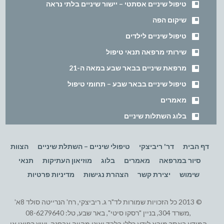
טיפול שיניים אסתטי – יישור שיניים בלתי נראה
שיקום הפה
טיפול שיניים לילדים
שירותי מרפאה תנאי טיפול
מרפאת שיניים בבאר שבע במאה ה-21
טיפול שיניים בבאר שבע – תחומי טיפול
מאמרים
בלוג השתלות שיניים
דף הבית
דר' ריביצקי
טיפולי שיניים – השתלת שיניים
הצוות
סיור במרפאה
מאמרים
בלוג
מוזיאון העתיקות
תנאי
שימוש
יצירת קשר
הצהרת נגישות
מדיניות פרטיות
© 2013 כל הזכויות שמורות לד"ר ג. ריביצקי, רח' הנרייטה סולד 8א'
,משרד 304, בניין "רסקו סיטי", באר שבע, טל: 08-6279640
המידע באתר מובא לידע כללי בלבד ואינו מהווה אבחנה, יעוץ רפואי או