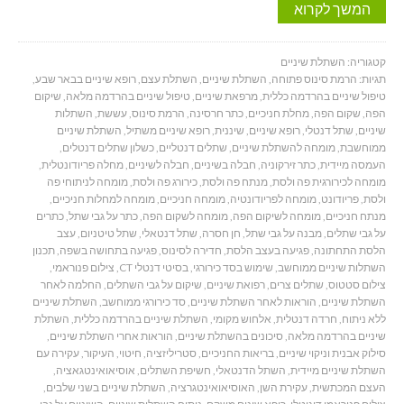
המשך לקרוא
קטגוריה:
השתלת שיניים
תגיות:
הרמת סינוס פתוחה
,
השתלת שיניים
,
השתלת עצם
,
רופא שיניים בבאר שבע
,
טיפול שיניים בהרדמה כללית
,
מרפאת שיניים
,
טיפול שיניים בהרדמה מלאה
,
שיקום
הפה
,
שקום הפה
,
מחלת חניכיים
,
כתר חרסינה
,
הרמת סינוס
,
עששת
,
השתלות
שיניים
,
שתל דנטלי
,
רופא שיניים
,
שיננית
,
רופא שיניים משתיל
,
השתלת שיניים
ממוחשבת
,
מומחה להשתלת שיניים
,
שתלים דנטליים
,
כשלון שתלים דנטלים
,
העמסה מיידית
,
כתר זירקוניה
,
חבלה בשיניים
,
חבלה לשיניים
,
מחלה פריודונטלית
,
מומחה לכירורגית פה ולסת
,
מנתח פה ולסת
,
כירורג פה ולסת
,
מומחה לניתוחי פה
ולסת
,
פריודונט
,
מומחה לפריודונטיה
,
מומחה חניכיים
,
מומחה למחלות חניכיים
,
מנתח חניכיים
,
מומחה לשיקום הפה
,
מומחה לשקום הפה
,
כתר על גבי שתל
,
כתרים
על גבי שתלים
,
מבנה על גבי שתל
,
חן חסרה
,
שתל דנטאלי
,
שתל טיטניום
,
עצב
הלסת התחתונה
,
פגיעה בעצב הלסת
,
חדירה לסינוס
,
פגיעה בתחושה בשפה
,
תכנון
השתלות שיניים ממוחשב
,
שימוש בסד כירורגי
,
בסיטי דנטלי CT
,
צילום פנוראמי
,
צילום סטטוס
,
שתלים צרים
,
רפואת שיניים
,
שיקום על גבי השתלים
,
החלמה לאחר
השתלת שיניים
,
הוראות לאחר השתלת שיניים
,
סד כירורגי ממוחשב
,
השתלת שיניים
ללא ניתוח
,
חרדה דנטלית
,
אלחוש מקומי
,
השתלת שיניים בהרדמה כללית
,
השתלת
שיניים בהרדמה מלאה
,
סיכונים בהשתלת שיניים
,
הוראות אחרי השתלת שיניים
,
סילוק אבנית וניקוי שיניים
,
בריאות החניכיים
,
סטריליזציה
,
חיטוי
,
העיקור
,
עקירה עם
השתלת שיניים מיידית
,
השתל הדנטאלי
,
חשיפת השתלים
,
אוסיאואינטגאציה
,
העצם המכתשית
,
עקירת השן
,
האוסיאואינטגרציה
,
השתלת שיניים בשני שלבים
,