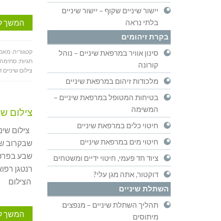
יישור שיניים שקוף – יישור שיניים
המשך ל
בלתי נראה
בקרת זיהומים
קטגוריה:
מאמר
סינון אוויר במרפאת שיניים – נוהל
תגיות:
סתימה 
קורונה
צילום שיניים ד
מלכודות זיהום במרפאת שיניים
בטיחות המטופל במרפאת שיניים –
המשימה
צילום שינ
חיטוי כלים במרפאת שיניים
צילום שיני
חיטוי מים במרפאת שיניים
שבקרוב שי
שבע בפרט ו
ציוד חד פעמי, חיטוי ידיים ומשטחים
רנטגן רפוא
דוקטור, אתה מגן עלי?
הצילום
השתלת שיניים
תהליך השתלת שיניים – מנפצים
המשך ל
מיתוסים