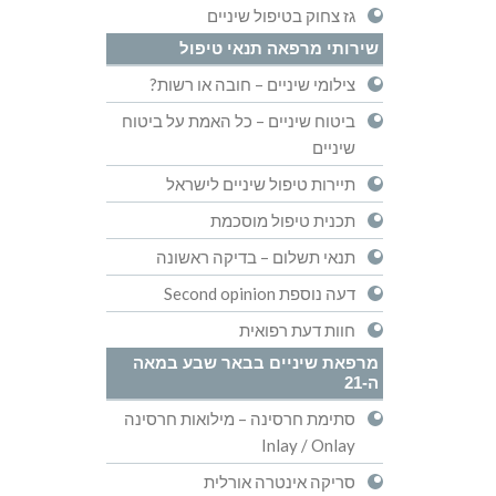
גז צחוק בטיפול שיניים
שירותי מרפאה תנאי טיפול
צילומי שיניים – חובה או רשות?
ביטוח שיניים – כל האמת על ביטוח
שיניים
תיירות טיפול שיניים לישראל
תכנית טיפול מוסכמת
תנאי תשלום – בדיקה ראשונה
דעה נוספת Second opinion
חוות דעת רפואית
מרפאת שיניים בבאר שבע במאה
ה-21
סתימת חרסינה – מילואות חרסינה
Inlay / Onlay
סריקה אינטרה אורלית