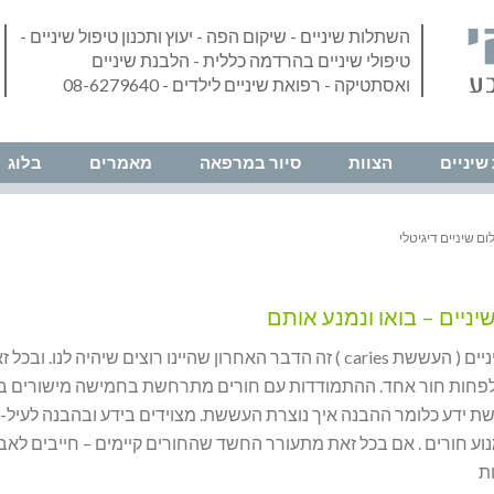
השתלות שיניים - שיקום הפה - יעוץ ותכנון טיפול שיניים -
טיפולי שיניים בהרדמה כללית - הלבנת שיניים
ואסתטיקה - רפואת שיניים לילדים - 08-6279640
שיניים
הצוות
סיור במרפאה
מאמרים
בלוג
ום שיניים דיגיטלי
יניים – בואו ונמנע אותם
חורים בשיניים ( העששת caries ) זה הדבר האחרון שהיינו רוצים שיהיה לנו. ובכל
 לפחות חור אחד. ההתמודדות עם חורים מתרחשת בחמישה מישורים בו
שת ידע כלומר ההבנה איך נוצרת העששת. מצוידים בידע ובהבנה לעיל-
וע חורים . אם בכל זאת מתעורר החשד שהחורים קיימים – חייבים לאב
ת