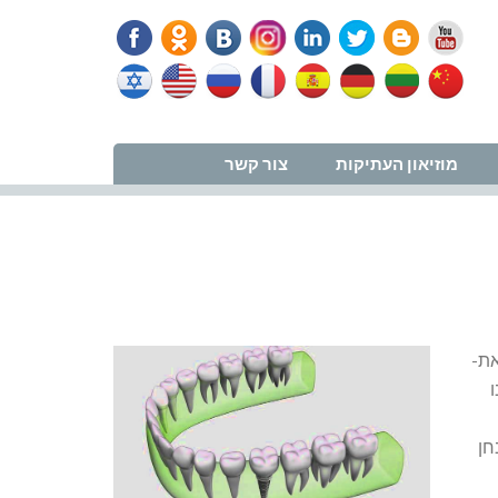
נווט למרפאה
מוזיאון העתיקות
צור קשר
 זאת-
חן