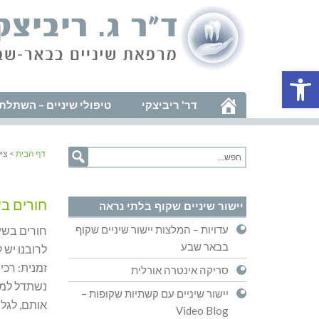
פתח סרגל נגישות
דר' ריביצקי
טיפולי שיניים – השתלת 
דף הבית
> ציל
חורים בש
יישור שיניים שקוף בלתי נראה
עדויות – המלצות יישור שיניים שקוף
בבאר שבע
לרובנו יש
זמנית: רכי
סריקה אינטרה אורלית
נשתדל למנ
יישור שיניים עם קשתיות שקופות –
אותם, לגלו
Video Blog