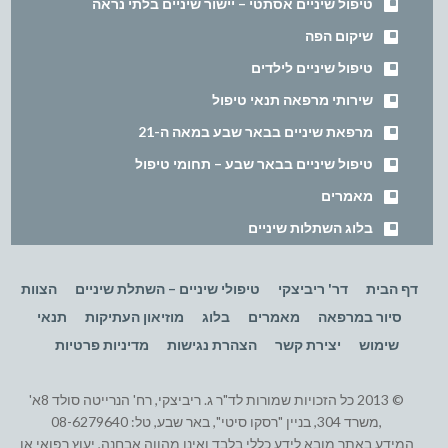
טיפול שיניים אסתטי – יישור שיניים בלתי נראה
שיקום הפה
טיפול שיניים לילדים
שירותי מרפאה תנאי טיפול
מרפאת שיניים בבאר שבע במאה ה-21
טיפול שיניים בבאר שבע – תחומי טיפול
מאמרים
בלוג השתלות שיניים
דף הבית
דר' ריביצקי
טיפולי שיניים – השתלת שיניים
הצוות
סיור במרפאה
מאמרים
בלוג
מוזיאון העתיקות
תנאי
שימוש
יצירת קשר
הצהרת נגישות
מדיניות פרטיות
© 2013 כל הזכויות שמורות לד"ר ג. ריביצקי, רח' הנרייטה סולד 8א'
,משרד 304, בניין "רסקו סיטי", באר שבע, טל: 08-6279640
המידע באתר מובא לידע כללי בלבד ואינו מהווה אבחנה, יעוץ רפואי או