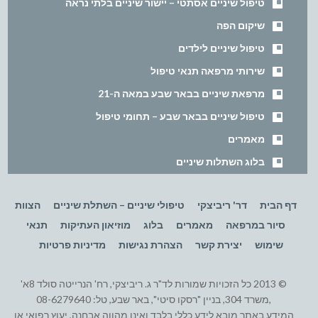
טיפול שיניים אסתטי – יישור שיניים בלתי נראה
שיקום הפה
טיפול שיניים לילדים
שירותי מרפאה תנאי טיפול
מרפאת שיניים בבאר שבע במאה ה-21
טיפול שיניים בבאר שבע – תחומי טיפול
מאמרים
בלוג השתלות שיניים
דף הבית
דר' ריביצקי
טיפולי שיניים – השתלת שיניים
הצוות
סיור במרפאה
מאמרים
בלוג
מוזיאון העתיקות
תנאי
שימוש
יצירת קשר
הצהרת נגישות
מדיניות פרטיות
© 2013 כל הזכויות שמורות לד"ר ג. ריביצקי, רח' הנרייטה סולד 8א'
,משרד 304, בניין "רסקו סיטי", באר שבע, טל: 08-6279640
המידע באתר מובא לידע כללי בלבד ואינו מהווה אבחנה, יעוץ רפואי או