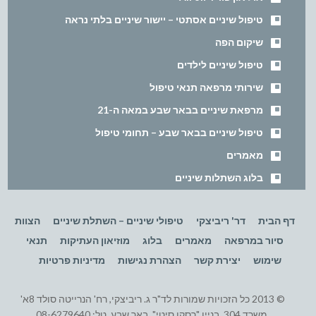
טיפול שיניים אסתטי – יישור שיניים בלתי נראה
שיקום הפה
טיפול שיניים לילדים
שירותי מרפאה תנאי טיפול
מרפאת שיניים בבאר שבע במאה ה-21
טיפול שיניים בבאר שבע – תחומי טיפול
מאמרים
בלוג השתלות שיניים
דף הבית
דר' ריביצקי
טיפולי שיניים – השתלת שיניים
הצוות
סיור במרפאה
מאמרים
בלוג
מוזיאון העתיקות
תנאי
שימוש
יצירת קשר
הצהרת נגישות
מדיניות פרטיות
© 2013 כל הזכויות שמורות לד"ר ג. ריביצקי, רח' הנרייטה סולד 8א'
,משרד 304, בניין "רסקו סיטי", באר שבע, טל: 08-6279640