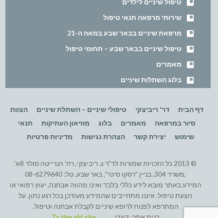
טיפול שיניים לילדים
שירותי מרפאה תנאי טיפול
מרפאת שיניים בבאר שבע במאה ה-21
טיפול שיניים בבאר שבע – תחומי טיפול
מאמרים
בלוג השתלות שיניים
דף הבית
דר' ריביצקי
טיפולי שיניים – השתלת שיניים
הצוות
סיור במרפאה
מאמרים
בלוג
מוזיאון העתיקות
תנאי
שימוש
יצירת קשר
הצהרת נגישות
מדיניות פרטיות
© 2013 כל הזכויות שמורות לד"ר ג. ריביצקי, רח' הנרייטה סולד 8א'
,משרד 304, בניין "רסקו סיטי", באר שבע, טל: 08-6279640
המידע באתר מובא לידע כללי בלבד ואינו מהווה אבחנה, יעוץ רפואי או
הצעת טיפול. איננו מתחייבים שהמידע מעודכן בכל רגע נתון. על
המתרפא לפנות לרופא שיניים לקבלת אבחנה וטיפול.
בנית אתר:
דוגרי
To the old site