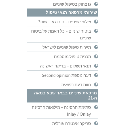
גז צחוק בטיפול שיניים
שירותי מרפאה תנאי טיפול
צילומי שיניים – חובה או רשות?
ביטוח שיניים – כל האמת על ביטוח
שיניים
תיירות טיפול שיניים לישראל
תכנית טיפול מוסכמת
תנאי תשלום – בדיקה ראשונה
דעה נוספת Second opinion
חוות דעת רפואית
מרפאת שיניים בבאר שבע במאה
ה-21
סתימת חרסינה – מילואות חרסינה
Inlay / Onlay
סריקה אינטרה אורלית