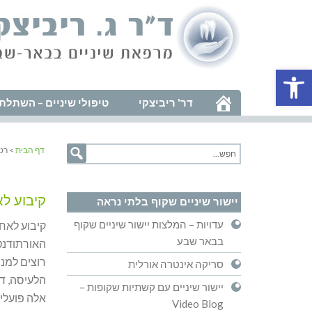
פתח סרגל נגישות
דר' ריביצקי
טיפולי שיניים – השתלת 
דף הבית
> רטנ
קיבוע לא
יישור שיניים שקוף בלתי נראה
עדויות – המלצות יישור שיניים שקוף
קיבוע לאחר
בבאר שבע
האורתודנטי
רוצים למנו
סריקה אינטרה אורלית
הלעיסה, ד
יישור שיניים עם קשתיות שקופות –
אלה פועלים
Video Blog