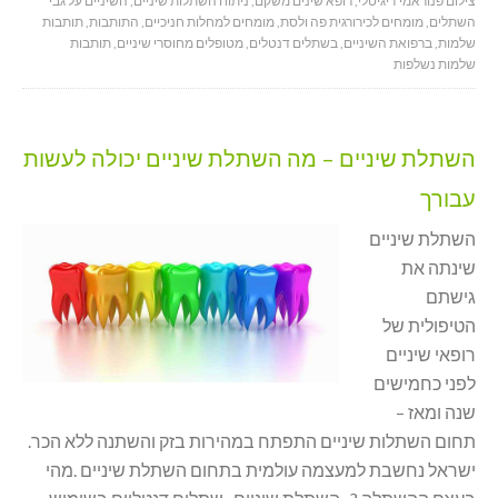
צילום פנוראמי דיגיטלי
,
רופא שינים משקם
,
ניתוח השתלות שיניים
,
השיניים על גבי
השתלים
,
מומחים לכירורגית פה ולסת
,
מומחים למחלות חניכיים
,
התותבות
,
תותבות
שלמות
,
ברפואת השיניים
,
בשתלים דנטלים
,
מטופלים מחוסרי שיניים
,
תותבות
שלמות נשלפות
השתלת שיניים – מה השתלת שיניים יכולה לעשות
עבורך
השתלת שיניים
שינתה את
גישתם
הטיפולית של
רופאי שיניים
לפני כחמישים
שנה ומאז –
תחום השתלות שיניים התפתח במהירות בזק והשתנה ללא הכר.
ישראל נחשבת למעצמה עולמית בתחום השתלת שיניים .מהי