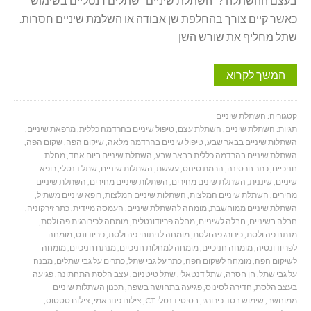
בעצם ההשתלה ? השתלת שיניים שתלים דנטליים בשימוש
כאשר קיים צורך בהחלפת שן אבודה או השלמת שיניים חסרות.
שתל מחליף את שורש השן
המשך לקרוא
קטגוריה:
השתלת שיניים
תגיות:
השתלת שיניים
,
השתלת עצם
,
טיפול שיניים בהרדמה כללית
,
מרפאת שיניים
,
השתלות שיניים בבאר שבע
,
טיפול שיניים בהרדמה מלאה
,
שיקום הפה
,
שקום הפה
,
השתלת שיניים בהרדמה כללית בבאר שבע
,
השתלת שיניים ביום אחד
,
מחלת
חניכיים
,
כתר חרסינה
,
הרמת סינוס
,
עששת
,
השתלות שיניים
,
שתל דנטלי
,
רופא
שיניים
,
שיננית
,
השתלת שינים מחירים
,
השתלות שיניים מחירים
,
השתלת שיניים
מחירים
,
השתלת שיניים המלצות
,
השתלות שיניים המלצות
,
רופא שיניים משתיל
,
השתלת שיניים ממוחשבת
,
מומחה להשתלת שיניים
,
העמסה מיידית
,
כתר זירקוניה
,
חבלה בשיניים
,
חבלה לשיניים
,
מחלה פריודונטלית
,
מומחה לכירורגית פה ולסת
,
מנתח פה ולסת
,
כירורג פה ולסת
,
מומחה לניתוחי פה ולסת
,
פריודונט
,
מומחה
לפריודונטיה
,
מומחה חניכיים
,
מומחה למחלות חניכיים
,
מנתח חניכיים
,
מומחה
לשיקום הפה
,
מומחה לשקום הפה
,
כתר על גבי שתל
,
כתרים על גבי שתלים
,
מבנה
על גבי שתל
,
חן חסרה
,
שתל דנטאלי
,
שתל טיטניום
,
עצב הלסת התחתונה
,
פגיעה
בעצב הלסת
,
חדירה לסינוס
,
פגיעה בתחושה בשפה
,
תכנון השתלות שיניים
ממוחשב
,
שימוש בסד כירורגי
,
בסיטי דנטלי CT
,
צילום פנוראמי
,
צילום סטטוס
,