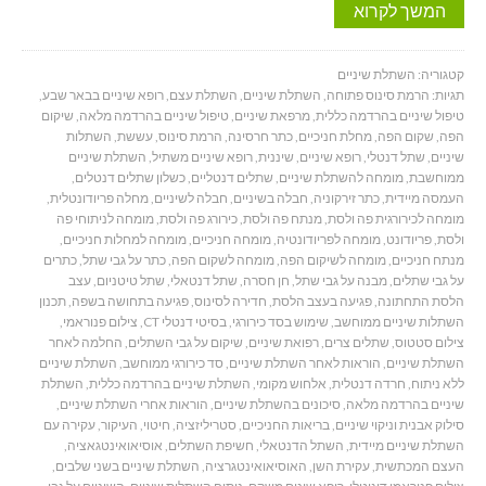
המשך לקרוא
קטגוריה:
השתלת שיניים
תגיות:
הרמת סינוס פתוחה
,
השתלת שיניים
,
השתלת עצם
,
רופא שיניים בבאר שבע
,
טיפול שיניים בהרדמה כללית
,
מרפאת שיניים
,
טיפול שיניים בהרדמה מלאה
,
שיקום
הפה
,
שקום הפה
,
מחלת חניכיים
,
כתר חרסינה
,
הרמת סינוס
,
עששת
,
השתלות
שיניים
,
שתל דנטלי
,
רופא שיניים
,
שיננית
,
רופא שיניים משתיל
,
השתלת שיניים
ממוחשבת
,
מומחה להשתלת שיניים
,
שתלים דנטליים
,
כשלון שתלים דנטלים
,
העמסה מיידית
,
כתר זירקוניה
,
חבלה בשיניים
,
חבלה לשיניים
,
מחלה פריודונטלית
,
מומחה לכירורגית פה ולסת
,
מנתח פה ולסת
,
כירורג פה ולסת
,
מומחה לניתוחי פה
ולסת
,
פריודונט
,
מומחה לפריודונטיה
,
מומחה חניכיים
,
מומחה למחלות חניכיים
,
מנתח חניכיים
,
מומחה לשיקום הפה
,
מומחה לשקום הפה
,
כתר על גבי שתל
,
כתרים
על גבי שתלים
,
מבנה על גבי שתל
,
חן חסרה
,
שתל דנטאלי
,
שתל טיטניום
,
עצב
הלסת התחתונה
,
פגיעה בעצב הלסת
,
חדירה לסינוס
,
פגיעה בתחושה בשפה
,
תכנון
השתלות שיניים ממוחשב
,
שימוש בסד כירורגי
,
בסיטי דנטלי CT
,
צילום פנוראמי
,
צילום סטטוס
,
שתלים צרים
,
רפואת שיניים
,
שיקום על גבי השתלים
,
החלמה לאחר
השתלת שיניים
,
הוראות לאחר השתלת שיניים
,
סד כירורגי ממוחשב
,
השתלת שיניים
ללא ניתוח
,
חרדה דנטלית
,
אלחוש מקומי
,
השתלת שיניים בהרדמה כללית
,
השתלת
שיניים בהרדמה מלאה
,
סיכונים בהשתלת שיניים
,
הוראות אחרי השתלת שיניים
,
סילוק אבנית וניקוי שיניים
,
בריאות החניכיים
,
סטריליזציה
,
חיטוי
,
העיקור
,
עקירה עם
השתלת שיניים מיידית
,
השתל הדנטאלי
,
חשיפת השתלים
,
אוסיאואינטגאציה
,
העצם המכתשית
,
עקירת השן
,
האוסיאואינטגרציה
,
השתלת שיניים בשני שלבים
,