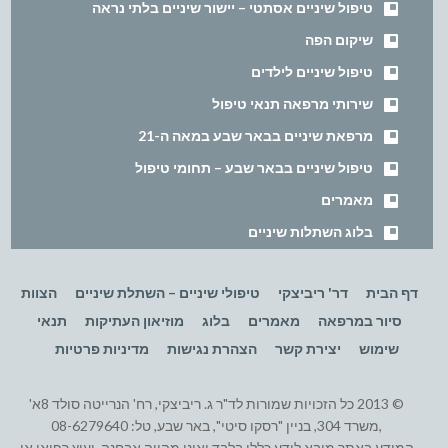
טיפול שיניים אסתטי – יישור שיניים בלתי נראה
שיקום הפה
טיפול שיניים לילדים
שירותי מרפאה תנאי טיפול
מרפאת שיניים בבאר שבע במאה ה-21
טיפול שיניים בבאר שבע – תחומי טיפול
מאמרים
בלוג השתלות שיניים
דף הבית
דר' ריביצקי
טיפולי שיניים – השתלת שיניים
הצוות
סיור במרפאה
מאמרים
בלוג
מוזיאון העתיקות
תנאי
שימוש
יצירת קשר
הצהרת נגישות
מדיניות פרטיות
© 2013 כל הזכויות שמורות לד"ר ג. ריביצקי, רח' הנרייטה סולד 8א'
,משרד 304, בניין "רסקו סיטי", באר שבע, טל: 08-6279640
המידע באתר מובא לידע כללי בלבד ואינו מהווה אבחנה, יעוץ רפואי או