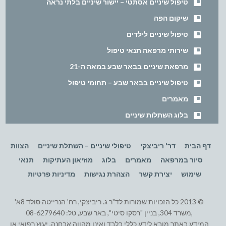
טיפול שיניים אסתטי – יישור שיניים בלתי נראה
שיקום הפה
טיפול שיניים לילדים
שירותי מרפאה תנאי טיפול
מרפאת שיניים בבאר שבע במאה ה-21
טיפול שיניים בבאר שבע – תחומי טיפול
מאמרים
בלוג השתלות שיניים
דף הבית
דר' ריביצקי
טיפולי שיניים – השתלת שיניים
הצוות
סיור במרפאה
מאמרים
בלוג
מוזיאון העתיקות
תנאי
שימוש
יצירת קשר
הצהרת נגישות
מדיניות פרטיות
© 2013 כל הזכויות שמורות לד"ר ג. ריביצקי, רח' הנרייטה סולד 8א'
,משרד 304, בניין "רסקו סיטי", באר שבע, טל: 08-6279640
המידע באתר מובא לידע כללי בלבד ואינו מהווה אבחנה, יעוץ רפואי או